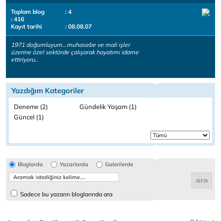
Toplam blog
: 4
: 416
Kayıt tarihi
: 08.08.07
1971 doğumluyum...muhasebe ve mali işler
üzerine özel sektörde çalışarak hayatımı idame
ettiriyoru..
Yazdığım Kategoriler
Deneme (2)
Gündelik Yaşam (1)
Güncel (1)
Bloglarda
Yazarlarda
Galerilerde
Sadece bu yazarın bloglarında ara