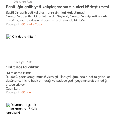
28 Mart '09
Basitliğin galibiyeti kalıplaşmanın zihinleri körleştirmesi
Basitliğin galibiyeti kalıplaşmanın zihinleri körleştirmesi
Newton’a atfedilen bir anlatı vardır. Şöyle ki; Newton'un ziyaretine gelen
misafir, çalışma odasının kapısının alt kısmında biri büy..
Kategori :
Gündelik Yaşam
16 Eylül '08
"Kilit dosta kilittir"
“Kilit, dosta kilittir”
Bu sözü, çadır komşumuz söylemişti. İlk duyduğunuzda tuhaf ta gelse, az
düşününce hiç te basit olmadığı ve sadece çadır yaşamına ait olmadığı
ortaya çıkıyor.
Çadır kur..
Kategori :
Güncel