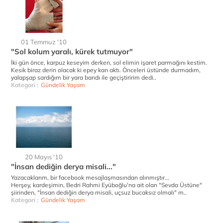
01 Temmuz '10
"Sol kolum yaralı, kürek tutmuyor"
İki gün önce, karpuz keseyim derken, sol elimin işaret parmağını kestim.
Kesik biraz derin olacak ki epey kan aktı. Önceleri üstünde durmadım,
yalapşap sardığım bir yara bandı ile geçiştiririm dedi..
Kategori :
Gündelik Yaşam
20 Mayıs '10
"İnsan dediğin derya misali..."
Yazacaklarım, bir facebook mesajlaşmasından alınmıştır...
Herşey, kardeşimin, Bedri Rahmi Eyüboğlu'na ait olan "Sevda Üstüne"
şiirinden, "İnsan dediğin derya misali, uçsuz bucaksız olmalı" m..
Kategori :
Gündelik Yaşam