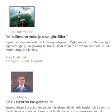
06 Haziran '08
"Müslümana sokağı reva gördüler!"
İşyerimin penceresinden sokağı seyrediyorum. Öğleden sonra, öğlen yediğim
ağır yemeğin yükü çökmüş bir halde, sıcak ve nemli havanın da etkisi ile uyku
mahmurluğuyla birlikte.
Karşı kaldırımd..
Kategori :
Gündelik Yaşam
26 Mayıs '08
Gözü kızaran işe gelmesin!
Yazıma Sayın Başbakanımıza geçmiş olsun dileklerimle başlamak istiyorum.
Bir gözü kan çanağına dönmüş bir başbakanın bize yakışmayacağını da