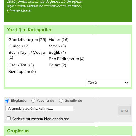
1980 yılında Mersin'de doğdum, bütün eğitim
öğrenimimi Mersin'de tamamladım. Yetmedi,
işimi de Mersi..
Yazdığım Kategoriler
Gündelik Yaşam (25)
Haber (16)
Güncel (12)
Mizah (6)
Basın Yayın / Medya
Sağlık (4)
(5)
Ben Bildiriyorum (4)
Gezi - Tatil (3)
Eğitim (2)
Sivil Toplum (2)
Bloglarda
Yazarlarda
Galerilerde
Sadece bu yazarın bloglarında ara
Gruplarım