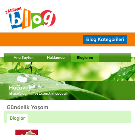
Blog Kategorileri
Ana Sayfam
Hakkımda
Bloglarım
Haçovalı
http://blog.milliyet.com.tr/hacovali
Gündelik Yaşam
Bloglar