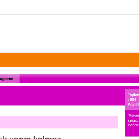
loglarım
Topla
: 604
Kayıt 
Tekstil
sektör
babası
aşk yarım kalmaz