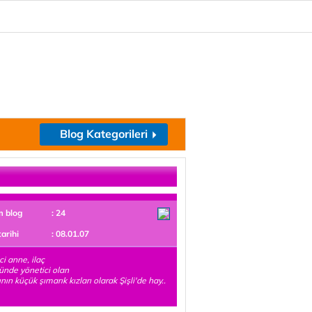
Blog Kategorileri
m blog
: 24
tarihi
: 08.01.07
ci anne, ilaç
ünde yönetici olan
nın küçük şımarık kızları olarak Şişli'de hay..