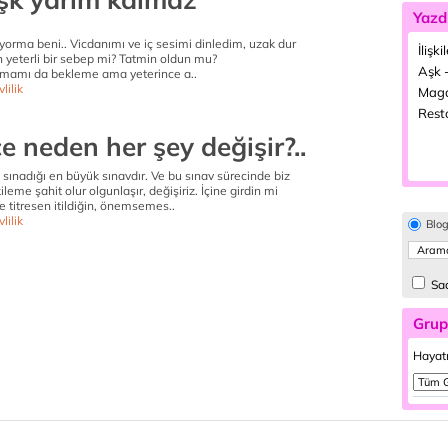
Yazd
yorma beni.. Vicdanımı ve iç sesimi dinledim, uzak dur
İlişki
in yeterli bir sebep mi? Tatmin oldun mu?
Aşk -
lmamı da bekleme ama yeterince a..
lilik
Maga
Resto
e neden her şey değişir?..
zi sınadığı en büyük sınavdır. Ve bu sınav sürecinde biz
ileme şahit olur olgunlaşır, değişiriz. İçine girdin mi
e titresen itildiğin, önemsemes..
lilik
Blo
Sad
Grup
Hayatı