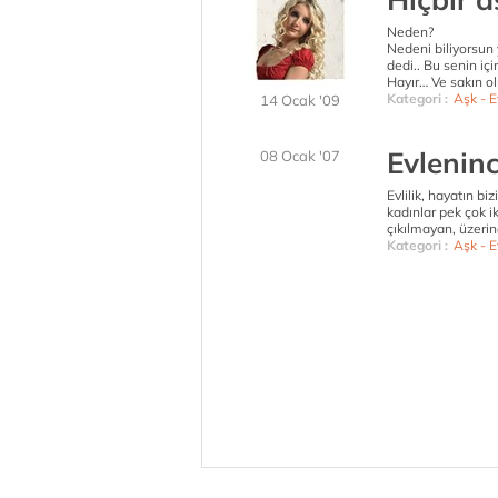
Neden?
Nedeni biliyorsun 
dedi.. Bu senin iç
Hayır… Ve sakın o
Kategori :
Aşk - Ev
14 Ocak '09
Evleninc
08 Ocak '07
Evlilik, hayatın bi
kadınlar pek çok ik
çıkılmayan, üzerin
Kategori :
Aşk - Ev