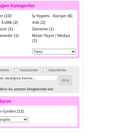
ığım Kategoriler
ler (10)
İş Yaşamı - Kariyer (6)
 Evlilik (2)
Aile (2)
zin (1)
Deneme (1)
ranlar (1)
Basın Yayın / Medya
(1)
glarda
Yazarlarda
Galerilerde
ece bu yazarın bloglarında ara
larım
n İçinden [22]