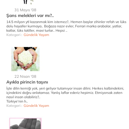
31 Mayıs '08
Şans melekleri var mı?..
14.5 milyon ytl kazanmak kim istemez?.. Hemen başlar zihinler refah ve lüks
dolu hayaller kurmaya.. Boğaza nazır evler, Ferrari marka arabalar, yatlar,
katlar, lüks tatiller, mavi turlar.. Hepsi ..
Kategori :
Gündelik Yaşam
22 Nisan '08
Ayıkla pirincin taşını
İşte dilin kemiği yok, yeri geliyor tutamıyor insan dilini. Herkes kalbindekini,
içindekini doğru anlatamaz. Yanlış laflar ederiz hepimiz. Etmiyorsak zaten
nasıl insan olabiliriz?..
Türkiye'nin h..
Kategori :
Gündelik Yaşam