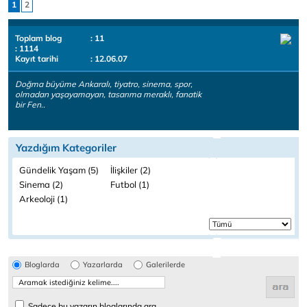
1
2
Toplam blog
: 11
: 1114
Kayıt tarihi
: 12.06.07
Doğma büyüme Ankaralı, tiyatro, sinema, spor,
olmadan yaşayamayan, tasarıma meraklı, fanatik
bir Fen..
Yazdığım Kategoriler
Gündelik Yaşam (5)
İlişkiler (2)
Sinema (2)
Futbol (1)
Arkeoloji (1)
Bloglarda
Yazarlarda
Galerilerde
Sadece bu yazarın bloglarında ara