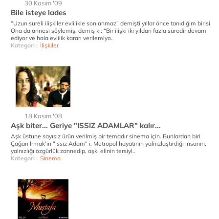
30 Kasım '09
Bile isteye lades
“Uzun süreli ilişkiler evlilikle sonlanmaz” demişti yıllar önce tanıdığım birisi.
Ona da annesi söylemiş, demiş ki: “Bir ilişki iki yıldan fazla süredir devam
ediyor ve hala evlilik kararı verilemiyo..
Kategori :
İlişkiler
18 Kasım '08
Aşk biter... Geriye "ISSIZ ADAMLAR" kalır...
Aşk üstüne sayısız ürün verilmiş bir temadır sinema için. Bunlardan biri
Çağan Irmak'ın "Issız Adam" ı. Metropol hayatının yalnızlaştırdığı insanın,
yalnızlığı özgürlük zannedip, aşkı elinin tersiyl..
Kategori :
Sinema