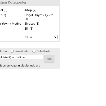
ığım Kategoriler
el (5)
Kitap (2)
r (2)
Doğal Hayat / Çevre
(1)
n Yayın / Medya
Siyaset (1)
Şiir (1)
glarda
Yazarlarda
Galerilerde
ece bu yazarın bloglarında ara