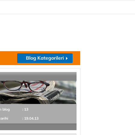
Blog Kategorileri
m blog
: 13
tarihi
: 19.04.13