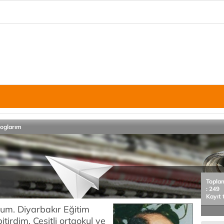
loglarım
Topla
: 249
Kayıt 
um. Diyarbakır Eğitim
irdim. Çeşitli ortaokul ve