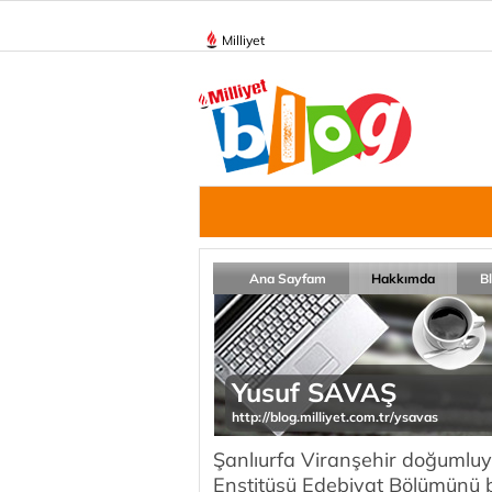
Milliyet
Ana Sayfam
Hakkımda
B
Yusuf SAVAŞ
http://blog.milliyet.com.tr/ysavas
Şanlıurfa Viranşehir doğumluy
Enstitüsü Edebiyat Bölümünü bit