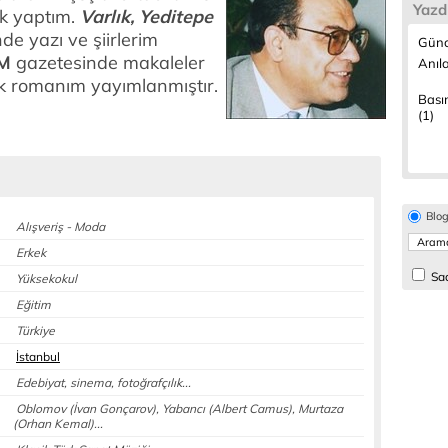
Yazd
ik yaptım.
Varlık, Yeditepe
nde yazı ve şiirlerim
Günc
M
gazetesinde makaleler
Anıla
uk romanım yayımlanmıştır.
Bası
(1)
Blo
Alışveriş - Moda
Erkek
Sad
Yüksekokul
Eğitim
Türkiye
İstanbul
Edebiyat, sinema, fotoğrafçılık...
Oblomov (İvan Gonçarov), Yabancı (Albert Camus), Murtaza
(Orhan Kemal)...