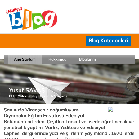
Blog Kategorileri
Ana Sayfam
Hakkımda
Bloglarım
Yusuf SAVAŞ
http://blog.milliyet.com.tr/ysavas
Şanlıurfa Viranşehir doğumluyum.
Diyarbakır Eğitim Enstitüsü Edebiyat
Bölümünü bitirdim. Çeşitli ortaokul ve lisede öğretmenlik ve
yöneticilik yaptım. Varlık, Yeditepe ve Edebiyat
Cephesi dergilerinde yazı ve şiirlerim yayımlandı. 1970 lerde