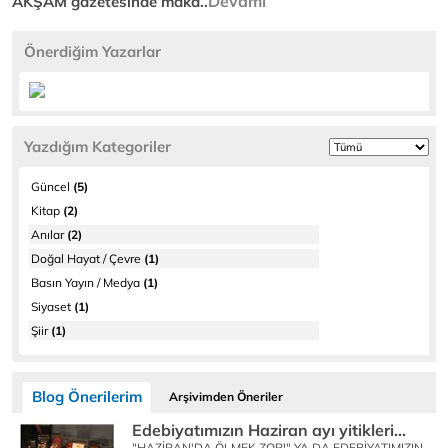
Devamı
AKŞAM gazetesinde maka..
Önerdiğim Yazarlar
Yazdığım Kategoriler
Güncel
(5)
Kitap
(2)
Anılar
(2)
Doğal Hayat / Çevre
(1)
Basın Yayın / Medya
(1)
Siyaset
(1)
Şiir
(1)
Blog Önerilerim
Arşivimden Öneriler
Edebiyatımızın Haziran ayı yitikleri...
"HAZİRAN'DA ÖLMEK ZOR!" YA DA EDEBİYATIMIZIN