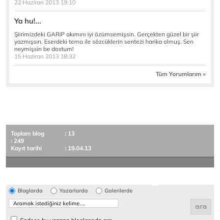
22 Haziran 2013 19:10
Ya hu!...
Şiirimizdeki GARIP akımını iyi özümsemişsin. Gerçekten güzel bir şiir
yazmışsın. Eserdeki tema ile sözcüklerin sentezi harika olmuş. Sen
neymişsin be dostum!
15 Haziran 2013 18:32
Tüm Yorumlarım »
Toplam blog
: 13
: 249
Kayıt tarihi
: 19.04.13
Bloglarda
Yazarlarda
Galerilerde