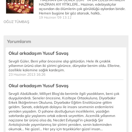
HAZİRAN AYI YİTİKLERİ… Haziran, edebiyatçılar
açısından da ölümlerin çok görüldüğü aylardan biridir.
Hemen bugüne bir göz atarsak, halkb..
19 Haziran '09 13:12
OĞUZ TÜMBAŞ
Yorumlarım
Okul arkadaşım Yusuf Savaş
Sevgili Güler, Beni yıllar öncesine alıp götürdün. Hele ilk çıraklık
yıllarımın ürünü olan iki şiirimi görünce, dünyalar benim oldu. Ellerine,
özellikle kalemine sağlık kardeşim.
23 Haziran 2013 16:26
Okul arkadaşım Yusuf Savaş
Sevgili Abdülkadir, Milliyet Blog'da benimle ilgili yazdıkların, beni çok
duygulandırdı. Seneler öncesine, Kızıltepe Ortaokuluna, Diyarbakır
Erkek İlköğretmen Okuluna, Diyarbakır Eğitim Enstitüsüne gittim
geldim. Sanatı, edebiyatı dolayısı ile insanı sevmenin erdemlerini
yeniden yaşadım. O şahane dostluğunun inceliklerini, yazdığın
satırlarda göz yaşlarımı ortak ederek seyrettim. Acemilik yıllarımın
naçizane bir ürünü olsa da, Necdet Evliyagil'in çıkardığı Şiir
Antolojisinde yayımlanmış bir şiirimi yeniden, senin kaleminden
okumak... Ne güzel... Her şey için teşekkürler güzel insan...