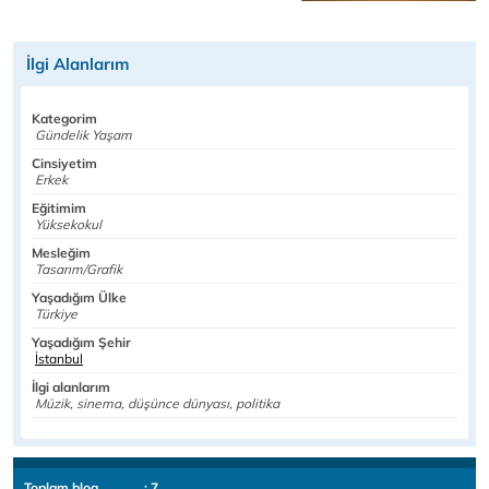
İlgi Alanlarım
Kategorim
Gündelik Yaşam
Cinsiyetim
Erkek
Eğitimim
Yüksekokul
Mesleğim
Tasarım/Grafik
Yaşadığım Ülke
Türkiye
Yaşadığım Şehir
İstanbul
İlgi alanlarım
Müzik, sinema, düşünce dünyası, politika
Toplam blog
: 7