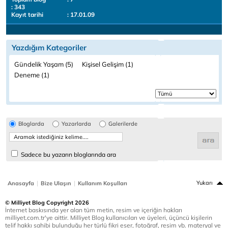
: 343
Kayıt tarihi
: 17.01.09
Yazdığım Kategoriler
Gündelik Yaşam (5)
Kişisel Gelişim (1)
Deneme (1)
Bloglarda
Yazarlarda
Galerilerde
Sadece bu yazarın bloglarında ara
|
|
Yukarı
Anasayfa
Bize Ulaşın
Kullanım Koşulları
© Milliyet Blog Copyright 2026
İnternet baskısında yer alan tüm metin, resim ve içeriğin hakları
milliyet.com.tr'ye aittir. Milliyet Blog kullanıcıları ve üyeleri, üçüncü kişilerin
telif hakkı sahibi bulunduğu her türlü fikri eser, fotoğraf, resim vb. materyal ve