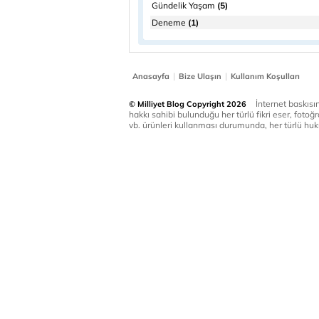
Gündelik Yaşam
(5)
Deneme
(1)
|
|
Anasayfa
Bize Ulaşın
Kullanım Koşulları
İnternet baskısınd
© Milliyet Blog Copyright 2026
hakkı sahibi bulunduğu her türlü fikri eser, fotoğr
vb. ürünleri kullanması durumunda, her türlü huku