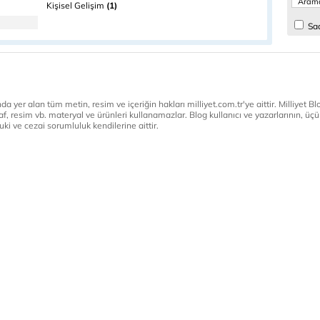
Kişisel Gelişim
(1)
Sad
a yer alan tüm metin, resim ve içeriğin hakları milliyet.com.tr'ye aittir. Milliyet Blog
af, resim vb. materyal ve ürünleri kullanamazlar. Blog kullanıcı ve yazarlarının, üçün
ki ve cezai sorumluluk kendilerine aittir.