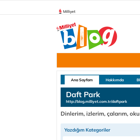
Milliyet
Ana Sayfam
Hakkımda
B
Daft Park
http://blog.milliyet.com.tr/daftpark
Dinlerim, izlerim, çalarım, o
Yazdığım Kategoriler