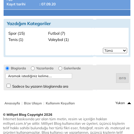
Kayıt tarihi
: 07.09.20
Yazdığım Kategoriler
Spor (15)
Futbol (7)
Tenis (1)
Voleybol (1)
Bloglarda
Yazarlarda
Galerilerde
Sadece bu yazarın bloglarında ara
|
|
Yukarı
Anasayfa
Bize Ulaşın
Kullanım Koşulları
© Milliyet Blog Copyright 2026
İnternet baskısında yer alan tüm metin, resim ve içeriğin hakları
milliyet.com.tr'ye aittir. Milliyet Blog kullanıcıları ve üyeleri, üçüncü kişilerin
telif hakkı sahibi bulunduğu her türlü fikri eser, fotoğraf, resim vb. materyal ve
ürünleri kullanamazlar. Blog kullanıcı ve yazarlarının, üçüncü kişilerin telif