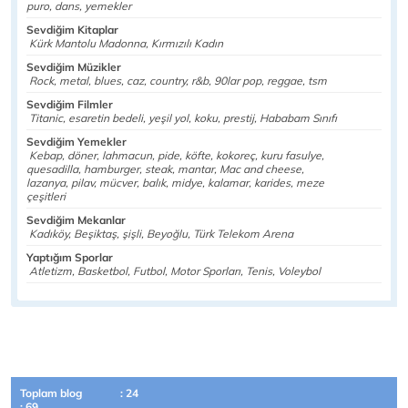
puro, dans, yemekler
Sevdiğim Kitaplar
Kürk Mantolu Madonna, Kırmızılı Kadın
Sevdiğim Müzikler
Rock, metal, blues, caz, country, r&b, 90lar pop, reggae, tsm
Sevdiğim Filmler
Titanic, esaretin bedeli, yeşil yol, koku, prestij, Hababam Sınıfı
Sevdiğim Yemekler
Kebap, döner, lahmacun, pide, köfte, kokoreç, kuru fasulye,
quesadilla, hamburger, steak, mantar, Mac and cheese,
lazanya, pilav, mücver, balık, midye, kalamar, karides, meze
çeşitleri
Sevdiğim Mekanlar
Kadıköy, Beşiktaş, şişli, Beyoğlu, Türk Telekom Arena
Yaptığım Sporlar
Atletizm, Basketbol, Futbol, Motor Sporları, Tenis, Voleybol
Toplam blog
: 24
: 69