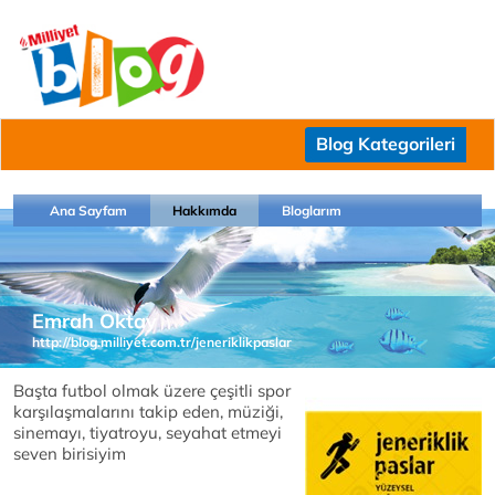
Blog Kategorileri
Ana Sayfam
Hakkımda
Bloglarım
Emrah Oktay
http://blog.milliyet.com.tr/jeneriklikpaslar
Başta futbol olmak üzere çeşitli spor
karşılaşmalarını takip eden, müziği,
sinemayı, tiyatroyu, seyahat etmeyi
seven birisiyim