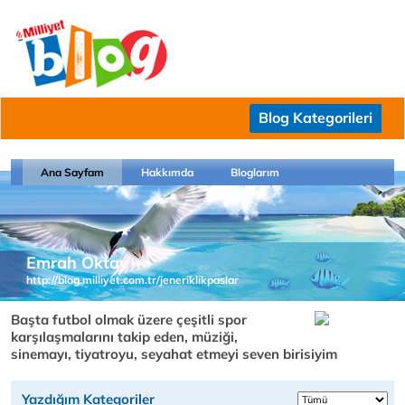
Blog Kategorileri
Ana Sayfam
Hakkımda
Bloglarım
Emrah Oktay
http://blog.milliyet.com.tr/jeneriklikpaslar
Başta futbol olmak üzere çeşitli spor
karşılaşmalarını takip eden, müziği,
sinemayı, tiyatroyu, seyahat etmeyi seven birisiyim
Yazdığım Kategoriler