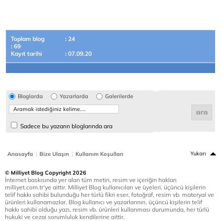
Toplam blog
: 24
: 69
Kayıt tarihi
: 07.09.20
Bloglarda
Yazarlarda
Galerilerde
Sadece bu yazarın bloglarında ara
|
|
Yukarı
Anasayfa
Bize Ulaşın
Kullanım Koşulları
© Milliyet Blog Copyright 2026
İnternet baskısında yer alan tüm metin, resim ve içeriğin hakları
milliyet.com.tr'ye aittir. Milliyet Blog kullanıcıları ve üyeleri, üçüncü kişilerin
telif hakkı sahibi bulunduğu her türlü fikri eser, fotoğraf, resim vb. materyal ve
ürünleri kullanamazlar. Blog kullanıcı ve yazarlarının, üçüncü kişilerin telif
hakkı sahibi olduğu yazı, resim vb. ürünleri kullanması durumunda, her türlü
hukuki ve cezai sorumluluk kendilerine aittir.