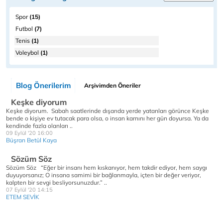
Spor
(15)
Futbol
(7)
Tenis
(1)
Voleybol
(1)
Blog Önerilerim
Arşivimden Öneriler
Keşke diyorum
Keşke diyorum. Sabah saatlerinde dışarıda yerde yatanları görünce Keşke
bende o kişiye ev tutacak para olsa, o insan karnını her gün doyursa. Ya da
kendinde fazla olanları ..
09 Eylül '20 16:00
Büşran Betül Kaya
Sözüm Söz
Sözüm Söz “Eğer bir insanı hem kıskanıyor, hem takdir ediyor, hem saygı
duyuyorsanız; O insana samimi bir bağlanmayla, içten bir değer veriyor,
kalpten bir sevgi besliyorsunuzdur.” ..
07 Eylül '20 14:15
ETEM SEVİK