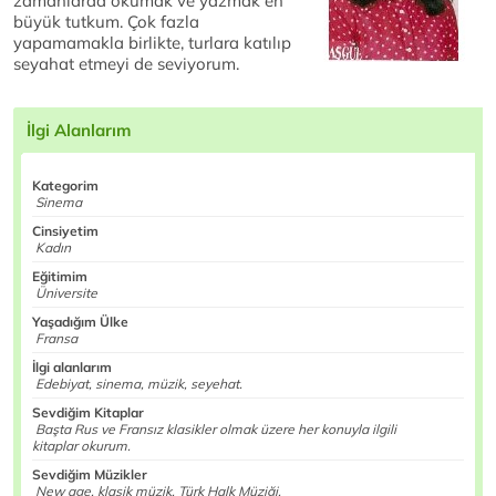
zamanlarda okumak ve yazmak en
büyük tutkum. Çok fazla
yapamamakla birlikte, turlara katılıp
seyahat etmeyi de seviyorum.
İlgi Alanlarım
Kategorim
Sinema
Cinsiyetim
Kadın
Eğitimim
Üniversite
Yaşadığım Ülke
Fransa
İlgi alanlarım
Edebiyat, sinema, müzik, seyehat.
Sevdiğim Kitaplar
Başta Rus ve Fransız klasikler olmak üzere her konuyla ilgili
kitaplar okurum.
Sevdiğim Müzikler
New age, klasik müzik, Türk Halk Müziği.