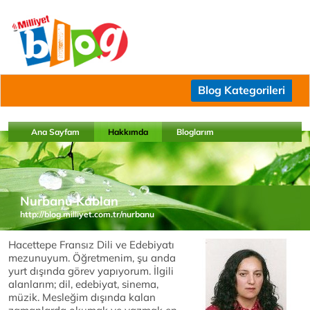
Blog Kategorileri
Ana Sayfam
Hakkımda
Bloglarım
Nurbanu Kablan
http://blog.milliyet.com.tr/nurbanu
Hacettepe Fransız Dili ve Edebiyatı
mezunuyum. Öğretmenim, şu anda
yurt dışında görev yapıyorum. İlgili
alanlarım; dil, edebiyat, sinema,
müzik. Mesleğim dışında kalan