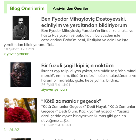
Blog Önerilerim
Arşivimden Öneriler
Ben Fyodor Mihayloviç Dostoyevski,
ecinliyim ve yeraltından bildiriyorum
Ben Fyodor Mihayloviç; Yaradan’ın lânetli kulu, aksi ve
hasta Rus yazarı ve baba katili; bu yüzden işte
cezalandırdı Baba’m beni, illetliyim ve ecinli ve işte
yeraltından bildiriyorum. Tal..
10 Şubat '12 12:26
ziyaver şencan
Bir fuzuli şagil kipi için noktürn
ikrar et eyy talip, duyan yoksa, ses midir ses; 'ahh minel
merak!', eminim, öldürür nefes'. sâbık halaskârdınız ve
haram bir mürebbi; gizle. hepsiydiniz, birdiniz ..
26 Eylül '14 14:01
ziyaver şencan
“Kötü zamanlar geçecek”
“Kötü Zamanlar Geçecek” Dedi Hayat. “Kötü Zamanlar
Geçecek” Dedi Ölüm. Kaç kıyamet yaşadık? Yaşarız
daa! İçeride ayvaz bir ayaz var Kumaş gibi gerilen
duvağımız ….Şe..
31 Ekim '14 16:40
Nil ALAZ