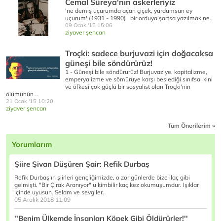
Cemal Süreya'nın askerleriyiz
'ne demiş uçurumda açan çiçek, yurdumsun ey
uçurum' (1931 - 1990) bir orduya şartsa yazılmak ne..
09 Ocak '15 15:06
ziyaver şencan
Troçki: sadece burjuvazi için doğacaksa
güneşi bile söndürürüz!
1 - Güneşi bile söndürürüz! Burjuvaziye, kapitalizme,
emperyalizme ve sömürüye karşı beslediği sınıfsal kini
ve öfkesi çok güçlü bir sosyalist olan Troçki'nin
ölümünün ..
21 Ocak '15 10:20
ziyaver şencan
Tüm Önerilerim »
Yorumlarım
Şiire Şivan Düşüren Şair: Refik Durbaş
Refik Durbaş'ın şiirleri gençliğimizde, o zor günlerde bize ilaç gibi
gelmişti. "Bir Çırak Aranıyor" u kimbilir kaç kez okumuşumdur. Işıklar
içinde uyusun. Selam ve sevgiler.
05 Aralık 2018 11:09
''Benim Ülkemde İnsanları Köpek Gibi Öldürürler!''