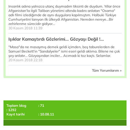
Insanlık adına yalnızca utanç duymadım tiksinti de duydum. Yıllar önce
Afganistan'la ilgili Taliban yönetimi altında kadını anlatan "Osama"
adlı filmi izlediğimde de aynı duygulara kapılmıştım. Halbuki Türkiye
Cumhuriyetini tanıyan ilk ülkeydi Afganistan. Nereden nereye...Bir
zehirlenme sürecidir gidiyor...
30 Kasım 2018 11:39
Işıklar Kamaştırdı Gözlerimi... Gözyaşı Değil !...
"Masa"da ne masaymış demek geldi içimden, boş taburelerden de
Samuel Beckett'in "Sandalyeler" ismi eseri geldi aklıma. Bilene ne çok
şey anlatır... Gözyaşından inciler... Acımadı ki toz kaçtı. Selamlar.
20 Kasım 2018 22:18
Tüm Yorumlarım »
Toplam blog
: 71
: 1292
Kayıt tarihi
: 10.08.11