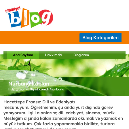
Blog Kategorileri
Ana Sayfam
Hakkımda
Bloglarım
Nurbanu Kablan
http://blog.milliyet.com.tr/nurbanu
Hacettepe Fransız Dili ve Edebiyatı
mezunuyum. Öğretmenim, şu anda yurt dışında görev
yapıyorum. İlgili alanlarım; dil, edebiyat, sinema, müzik.
Mesleğim dışında kalan zamanlarda okumak ve yazmak en
büyük tutkum. Çok fazla yapamamakla birlikte, turlara