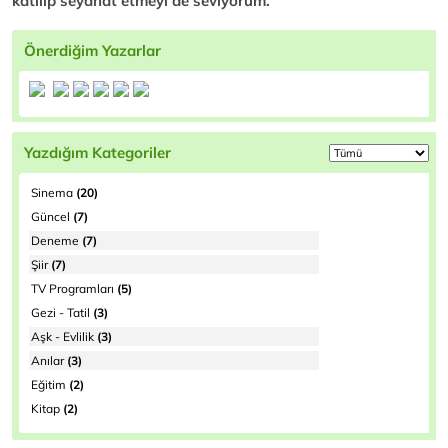
katılıp seyahat etmeyi de seviyorum.
Önerdiğim Yazarlar
Yazdığım Kategoriler
Sinema
(20)
Güncel
(7)
Deneme
(7)
Şiir
(7)
TV Programları
(5)
Gezi - Tatil
(3)
Aşk - Evlilik
(3)
Anılar
(3)
Eğitim
(2)
Kitap
(2)