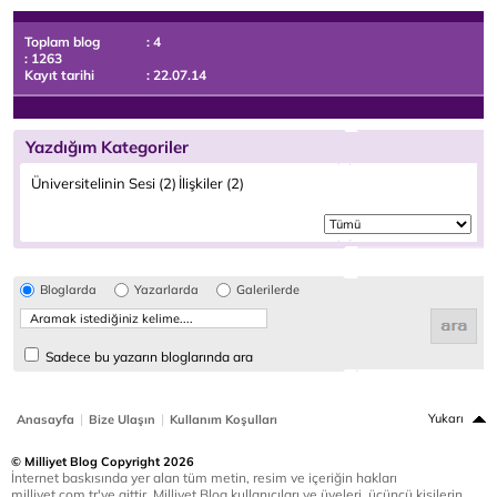
Toplam blog
: 4
: 1263
Kayıt tarihi
: 22.07.14
Yazdığım Kategoriler
Üniversitelinin Sesi (2)
İlişkiler (2)
Bloglarda
Yazarlarda
Galerilerde
Sadece bu yazarın bloglarında ara
|
|
Yukarı
Anasayfa
Bize Ulaşın
Kullanım Koşulları
© Milliyet Blog Copyright 2026
İnternet baskısında yer alan tüm metin, resim ve içeriğin hakları
milliyet.com.tr'ye aittir. Milliyet Blog kullanıcıları ve üyeleri, üçüncü kişilerin