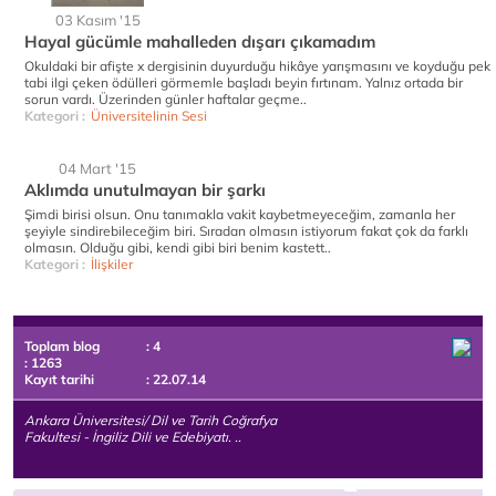
03 Kasım '15
Hayal gücümle mahalleden dışarı çıkamadım
Okuldaki bir afişte x dergisinin duyurduğu hikâye yarışmasını ve koyduğu pek
tabi ilgi çeken ödülleri görmemle başladı beyin fırtınam. Yalnız ortada bir
sorun vardı. Üzerinden günler haftalar geçme..
Kategori :
Üniversitelinin Sesi
04 Mart '15
Aklımda unutulmayan bir şarkı
Şimdi birisi olsun. Onu tanımakla vakit kaybetmeyeceğim, zamanla her
şeyiyle sindirebileceğim biri. Sıradan olmasın istiyorum fakat çok da farklı
olmasın. Olduğu gibi, kendi gibi biri benim kastett..
Kategori :
İlişkiler
Toplam blog
: 4
: 1263
Kayıt tarihi
: 22.07.14
Ankara Üniversitesi/ Dil ve Tarih Coğrafya
Fakultesi - İngiliz Dili ve Edebiyatı. ..