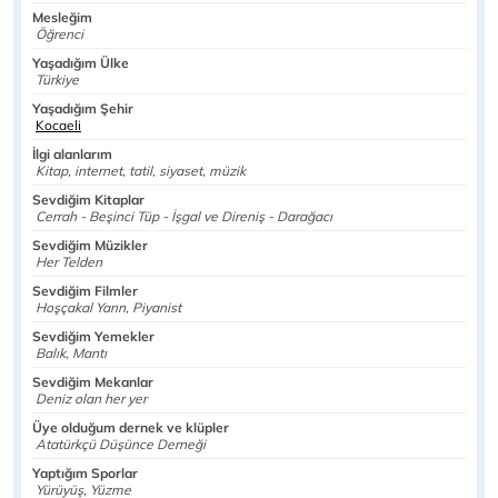
Mesleğim
Öğrenci
Yaşadığım Ülke
Türkiye
Yaşadığım Şehir
Kocaeli
İlgi alanlarım
Kitap, internet, tatil, siyaset, müzik
Sevdiğim Kitaplar
Cerrah - Beşinci Tüp - İşgal ve Direniş - Darağacı
Sevdiğim Müzikler
Her Telden
Sevdiğim Filmler
Hoşçakal Yarın, Piyanist
Sevdiğim Yemekler
Balık, Mantı
Sevdiğim Mekanlar
Deniz olan her yer
Üye olduğum dernek ve klüpler
Atatürkçü Düşünce Derneği
Yaptığım Sporlar
Yürüyüş, Yüzme