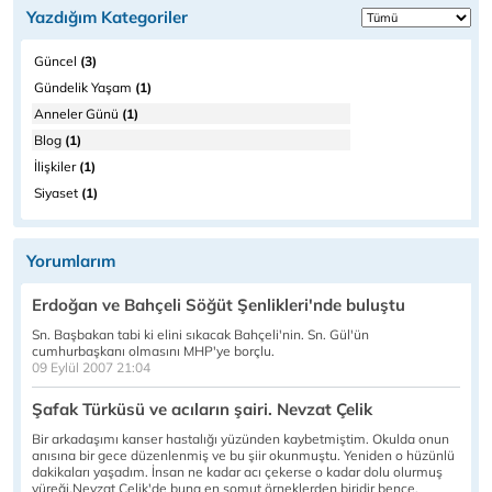
Yazdığım Kategoriler
Güncel
(3)
Gündelik Yaşam
(1)
Anneler Günü
(1)
Blog
(1)
İlişkiler
(1)
Siyaset
(1)
Yorumlarım
Erdoğan ve Bahçeli Söğüt Şenlikleri'nde buluştu
Sn. Başbakan tabi ki elini sıkacak Bahçeli'nin. Sn. Gül'ün
cumhurbaşkanı olmasını MHP'ye borçlu.
09 Eylül 2007 21:04
Şafak Türküsü ve acıların şairi. Nevzat Çelik
Bir arkadaşımı kanser hastalığı yüzünden kaybetmiştim. Okulda onun
anısına bir gece düzenlenmiş ve bu şiir okunmuştu. Yeniden o hüzünlü
dakikaları yaşadım. İnsan ne kadar acı çekerse o kadar dolu olurmuş
yüreği.Nevzat Çelik'de buna en somut örneklerden biridir bence.