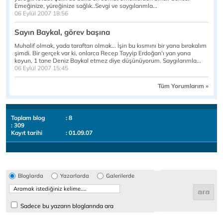
Emeğinize, yüreğinize sağlık..Sevgi ve saygılarımla...
06 Eylül 2007 18:56
Sayın Baykal, görev başına
Muhalif olmak, yada taraftarı olmak... İşin bu kısmını bir yana bırakalım
şimdi. Bir gerçek var ki, onlarca Recep Tayyip Erdoğan'ı yan yana
koyun, 1 tane Deniz Baykal etmez diye düşünüyorum. Saygılarımla...
06 Eylül 2007 15:45
Tüm Yorumlarım »
Toplam blog
: 8
: 309
Kayıt tarihi
: 01.09.07
Bloglarda
Yazarlarda
Galerilerde
Sadece bu yazarın bloglarında ara