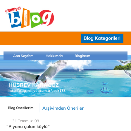
Blog Kategorileri
Ana Sayfam
Hakkımda
Bloglarım
HÜSREV KARAGÖZ
http://blog.milliyet.com.tr/uzak158
Arşivimden Öneriler
Blog Önerilerim
31 Temmuz '09
"Piyano çalan köylü"