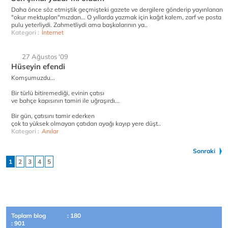
Daha önce söz etmiştik geçmişteki gazete ve dergilere gönderip yayınlanan
"okur mektupları"mızdan... O yıllarda yazmak için kağıt kalem, zarf ve posta
pulu yeterliydi. Zahmetliydi ama başkalarının ya..
Kategori :
İnternet
27 Ağustos '09
Hüseyin efendi
Komşumuzdu...
Bir türlü bitiremediği, evinin çatısı
ve bahçe kapısının tamiri ile uğraşırdı...
Bir gün, çatısını tamir ederken
çok ta yüksek olmayan çatıdan ayağı kayıp yere düşt..
Kategori :
Anılar
Sonraki
1
2
3
4
5
Toplam blog
: 180
: 901