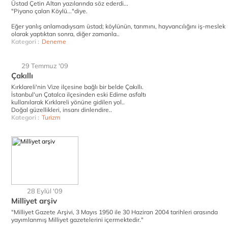
Üstad Çetin Altan yazılarında söz ederdi...
"Piyano çalan Köylü..."diye.
Eğer yanlış anlamadıysam üstad; köylünün, tarımını, hayvancılığını iş-meslek
olarak yaptıktan sonra, diğer zamanla..
Kategori :
Deneme
29 Temmuz '09
Çakıllı
Kırklareli'nin Vize ilçesine bağlı bir belde Çakıllı.
İstanbul'un Çatalca ilçesinden eski Edirne asfaltı
kullanılarak Kırklareli yönüne gidilen yol..
Doğal güzellikleri, insanı dinlendire..
Kategori :
Turizm
28 Eylül '09
Milliyet arşiv
"Milliyet Gazete Arşivi, 3 Mayıs 1950 ile 30 Haziran 2004 tarihleri arasında
yayımlanmış Milliyet gazetelerini içermektedir."