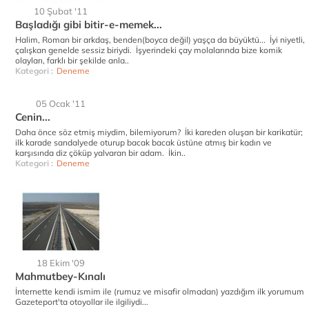
10 Şubat '11
Başladığı gibi bitir-e-memek...
Halim, Roman bir arkdaş, benden(boyca değil) yaşça da büyüktü... İyi niyetli,
çalışkan genelde sessiz biriydi. İşyerindeki çay molalarında bize komik
olayları, farklı bir şekilde anla..
Kategori :
Deneme
05 Ocak '11
Cenin...
Daha önce söz etmiş miydim, bilemiyorum? İki kareden oluşan bir karikatür;
ilk karade sandalyede oturup bacak bacak üstüne atmış bir kadın ve
karşısında diz çöküp yalvaran bir adam. İkin..
Kategori :
Deneme
18 Ekim '09
Mahmutbey-Kınalı
İnternette kendi ismim ile (rumuz ve misafir olmadan) yazdığım ilk yorumum
Gazeteport'ta otoyollar ile ilgiliydi...