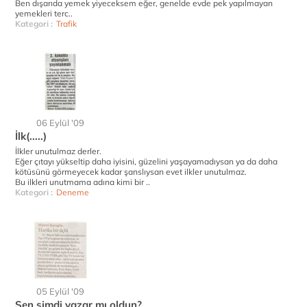
Ben dışarıda yemek yiyeceksem eğer, genelde evde pek yapılmayan
yemekleri terc..
Kategori :
Trafik
06 Eylül '09
İlk(.....)
İlkler unutulmaz derler.
Eğer çıtayı yükseltip daha iyisini, güzelini yaşayamadıysan ya da daha
kötüsünü görmeyecek kadar şanslıysan evet ilkler unutulmaz.
Bu ilkleri unutmama adına kimi bir ..
Kategori :
Deneme
05 Eylül '09
Sen şimdi yazar mı oldun?