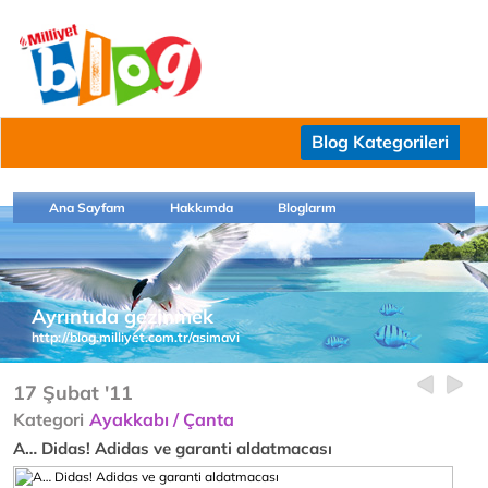
Blog Kategorileri
Ana Sayfam
Hakkımda
Bloglarım
Ayrıntıda gezinmek
http://blog.milliyet.com.tr/asimavi
17 Şubat '11
Kategori
Ayakkabı / Çanta
A… Didas! Adidas ve garanti aldatmacası