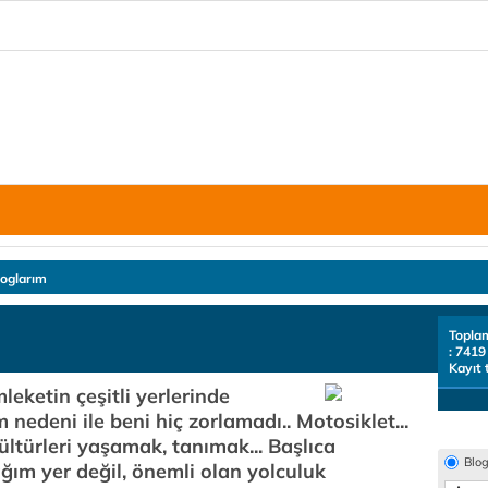
loglarım
Topla
: 7419
Kayıt 
eketin çeşitli yerlerinde
nedeni ile beni hiç zorlamadı.. Motosiklet...
ültürleri yaşamak, tanımak... Başlıca
Blo
ağım yer değil, önemli olan yolculuk