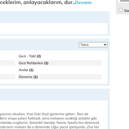
ceklerim, anlayacaklarım, dur..
Devamı
Sad
Gezi - Tatil
(2)
Gezi Rehberleri
(1)
Anılar
(1)
Deneme
(1)
zınızı okurken ,Yine Eski Yeşil günlerine gittim.. Ben de
ni oraya çeken farklıydı, ama mekanın sıcaklığı anlatılır gibi
rebetiko ezgilerini, Selanikli Sanatçı Yannis Saullis'ten dinlemek
annedersem mekanı da o dönemde Uğur yücel işletiyordu..Zira her