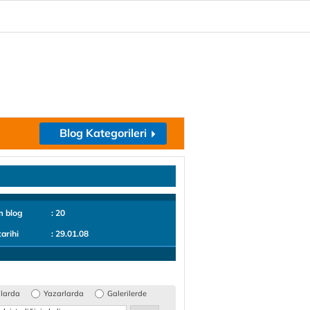
Blog Kategorileri
m blog
: 20
tarihi
: 29.01.08
glarda
Yazarlarda
Galerilerde