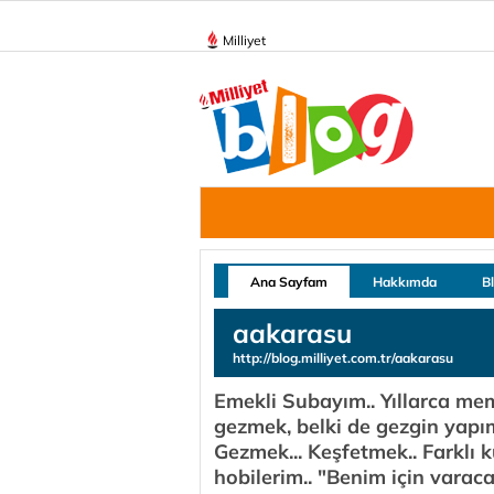
Milliyet
Ana Sayfam
Hakkımda
B
aakarasu
http://blog.milliyet.com.tr/aakarasu
Emekli Subayım.. Yıllarca meml
gezmek, belki de gezgin yapım 
Gezmek... Keşfetmek.. Farklı k
hobilerim.. "Benim için varac