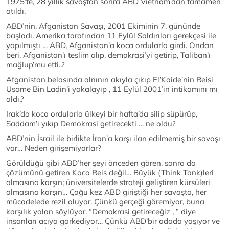
1975’te, 28 yıllık savaştan sonra ABD Vietnam’dan tamamen
atıldı.
ABD’nin, Afganistan Savaşı, 2001 Ekiminin 7. gününde
başladı. Amerika tarafından 11 Eylül Saldırıları gerekçesi ile
yapılmıştı … ABD, Afganistan’a koca ordularla girdi. Ondan
beri, Afganistan’ı teslim alıp, demokrasi’yi getirip, Taliban’ı
mağlup’mu etti..?
Afganistan belasında alnının akıyla çıkıp El’Kaide’nin Reisi
Usame Bin Ladin’i yakalayıp , 11 Eylül 2001’in intikamını mı
aldı.?
Irak’da koca ordularla ülkeyi bir hafta’da silip süpürüp,
Saddam’ı yıkıp Demokrasi getirecekti … ne oldu?
ABD’nin İsrail ile birlikte İran’a karşı ilan edilmemiş bir savaşı
var… Neden girişemiyorlar?
Görüldüğü gibi ABD’her şeyi önceden gören, sonra da
çözümünü getiren Koca Reis değil… Büyük (Think Tank)leri
olmasına karşın; üniversitelerde strateji geliştiren kürsüleri
olmasına karşın… Çoğu kez ABD giriştiği her savaşta, her
mücadelede rezil oluyor. Çünkü gerçeği göremiyor, buna
karşılık yalan söylüyor. “Demokrasi getireceğiz , ” diye
insanları acıya garkediyor… Çünkü ABD’bir adada yaşıyor ve