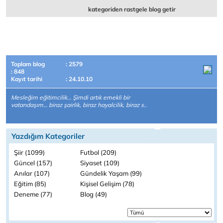
kategoriden rastgele blog getir
Toplam blog
: 2579
: 848
Kayıt tarihi
: 24.10.10
Mesleğim eğitimcilik… Şimdi artık emekli bir
vatandaşım… biraz şairlik, biraz hayalcilik, biraz s..
Yazdığım Kategoriler
Şiir (1099)
Futbol (209)
Güncel (157)
Siyaset (109)
Anılar (107)
Gündelik Yaşam (99)
Eğitim (85)
Kişisel Gelişim (78)
Deneme (77)
Blog (49)