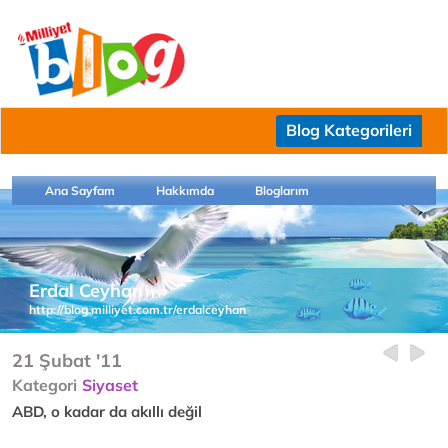
Blog Kategorileri
Ana Sayfam
Hakkımda
Bloglarım
Erdal Ceyhan
http://blog.milliyet.com.tr/erdalceyhan
21 Şubat '11
Kategori
Siyaset
ABD, o kadar da akıllı değil