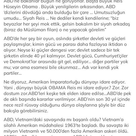
ABD’ne bakanlar bugün ne görüyorlar. Başta büyük Reis
Hüseyin Obama . Büyük yenilgilerin arkasından, ABD
‘dizlerini dövdüğü anda bulduğu bir çare … Umutsuzluğun
umudu… Siyah Reis … Ne dediler kendi kendilerine; “biz
beyazlar her şeyi mok ettik, gelsin bakalım bir siyah arkadaş
(biraz da Müslüman filan) o ne yapacak görelim”
ABD’de her şey bir oyun, aslında şirketler devleti ve güçleri
paylaşmışlar, kimin gücü ve parası daha fazlaysa iktidarı o
alıyor. Neyse ki güçler dengesi var; devlet sadece bir tek
şirketin elinde 40 yıl kalmıyor. Devlet gücü, Cumhuriyet’çiler
ve Demokrat’lar arasında git gel, ediliyor… diğer partiler yok
mu; var ama esamesi bile okunmaz… Adı var kendi yok
partiler…
Ne diyoruz, Amerikan İmparatorluğu dünyayı idare ediyor.
Yani , dünyayı büyük OBAMA Reis mi idare ediyor.? Zor. Zor
dostum zor.ABD’leri keşke tek elden idare edilse…ABD’de pek
de aklı başında kararlar verilmiyor. ABD’nin son 30 yıl içinde
nece rezil rüsvay olduğunu dünya olaylarına şöyle bir düz
bakışla görebilirsiniz.
ABD, Vietnam’daki savaşında mı başarılı oldu? Vietnam’a
silahlı Amerikan müdahalesi 1963’te başladı. Bu savaşta iki
milyon Vietnamlı ve 50.000’den fazla Amerikan askeri öldü.