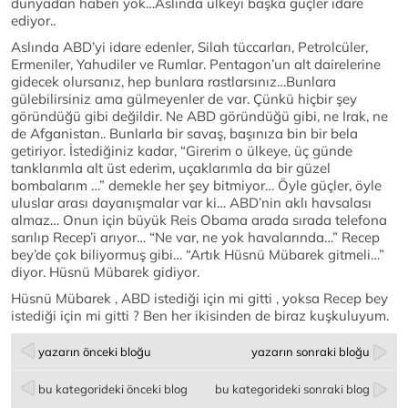
dünyadan haberi yok…Aslında ülkeyi başka güçler idare
ediyor..
Aslında ABD’yi idare edenler, Silah tüccarları, Petrolcüler,
Ermeniler, Yahudiler ve Rumlar. Pentagon’un alt dairelerine
gidecek olursanız, hep bunlara rastlarsınız…Bunlara
gülebilirsiniz ama gülmeyenler de var. Çünkü hiçbir şey
göründüğü gibi değildir. Ne ABD göründüğü gibi, ne Irak, ne
de Afganistan.. Bunlarla bir savaş, başınıza bin bir bela
getiriyor. İstediğiniz kadar, “Girerim o ülkeye, üç günde
tanklarımla alt üst ederim, uçaklarımla da bir güzel
bombalarım …” demekle her şey bitmiyor… Öyle güçler, öyle
uluslar arası dayanışmalar var ki… ABD’nin aklı havsalası
almaz… Onun için büyük Reis Obama arada sırada telefona
sarılıp Recep’i arıyor… “Ne var, ne yok havalarında…” Recep
bey’de çok biliyormuş gibi… “Artık Hüsnü Mübarek gitmeli…”
diyor. Hüsnü Mübarek gidiyor.
Hüsnü Mübarek , ABD istediği için mi gitti , yoksa Recep bey
istediği için mi gitti ? Ben her ikisinden de biraz kuşkuluyum.
yazarın önceki bloğu
yazarın sonraki bloğu
bu kategorideki önceki blog
bu kategorideki sonraki blog