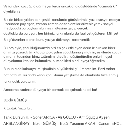
Ve içindeki çocuğu öldürmeyenlerdir ancak ona düştüğünde "acımadı ki"
diyebilenler
.
Biz de birkac yıldan beri çeşitli konularda görüşlerimizi yazıp sosyal
medya
üzerinden paylaşan, zaman zaman da toplantılar düzenleyerek
sosyal
medyadaki bu paylaşımlarımızın ötesine geçip gerçek
dostluklarda
buluşan,
her birimiz farklı alanlarda faaliyet gösteren Milliyet
Blog
Yazarları olarak bunu yazıya dökmeye karar verdik.
Bu projeyle, çocukluğumuzda bizi en çok etkileyen
derin iz bırakan birer
anımızı yazarak bir kitapta toplayalım
çocuklarına şimdinin, eskilerde çocuk
olmanın tadından biraz tattıralım
istedik ... düşündürelim onlari, hayal
dünyalarına katkıda bulunalım,
bilmedikleri bir dünyayı öğretelim ...
Bununla da kalmayalım, şimdinin büyüklerini gülümsetelim.
Bazi
tatları
hatırlatalım, şu anda kendi çocuklarını yetiştirmekte olanlarda
tazelenmiş
farkındalık yaratalım.
Amacımız sadece dünyaya bir parmak bal çalmak hepsi bu!
BEKİR GÜMÜŞ
Kitaptaki Yazarlar;
Tarık Dursun K. - Soner ARICA - Ali GÜLCÜ - Arif Öğütçü
Ayşen
ARSLANGİRAY - Bekir GÜMÜŞ - Betül Yasemin AKAR - Cansın EROL -