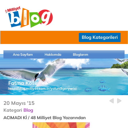
Blog Kategorileri
Ana Sayfam
Hakkımda
Bloglarım
Fatma Köse
http://blog.milliyet.com.tr/yolundigeryarisi
20 Mayıs '15
Kategori
Blog
ACIMADI Kİ / 48 Milliyet Blog Yazarından