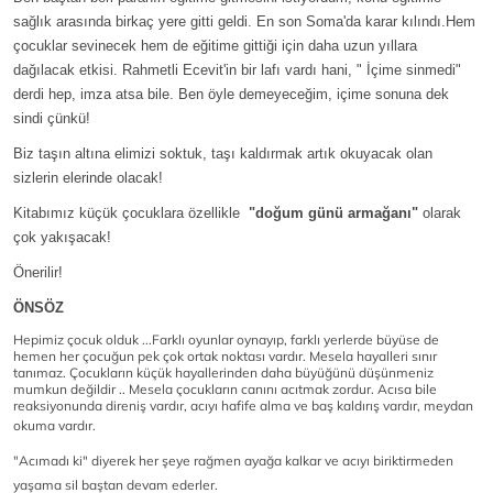
sağlık arasında birkaç yere gitti geldi. En son Soma'da karar kılındı.Hem
çocuklar sevinecek hem de eğitime gittiği için daha uzun yıllara
dağılacak etkisi. Rahmetli Ecevit'in bir lafı vardı hani, " İçime sinmedi"
derdi hep, imza atsa bile. Ben öyle demeyeceğim, içime sonuna dek
sindi çünkü!
Biz taşın altına elimizi soktuk, taşı kaldırmak artık okuyacak olan
sizlerin elerinde olacak!
Kitabımız küçük çocuklara özellikle
"doğum günü armağanı"
olarak
çok yakışacak!
Önerilir!
ÖNSÖZ
Hepimiz çocuk olduk ...Farklı oyunlar oynayıp, farklı yerlerde
büyüse de
hemen her çocuğun pek çok ortak noktası vardır.
Mesela hayalleri sınır
tanımaz.
Çocukların küçük hayallerinden daha
büyüğünü düşünmeniz
mumkun değildir .. Mesela çocukların canını
acıtmak zordur.
Acısa bile
reaksiyonunda direniş vardır, acıyı hafife alma
ve baş kaldırış vardır, meydan
okuma vardır.
"Acımadı ki" diyerek
her şeye rağmen
ayağa kalkar ve acıyı biriktirmeden
yaşama sil baştan devam ederler.