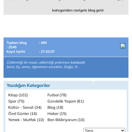
kategoriden rastgele blog getir
Toplam blog
: 480
: 2046
Kayıt tarihi
: 27.03.07
Üstkimliği ile insan, altkimliği yeterince kalabalık
birisi; Eş, anne, öğretmen emeklisi. Doğa, H..
Yazdığım Kategoriler
Kitap (102)
Futbol (78)
Spor (75)
Gündelik Yaşam (61)
Kültür - Sanat (34)
Blog (18)
Özel Günler (16)
Haber (15)
Yemek - Mutfak (10)
Ben Bildiriyorum (10)