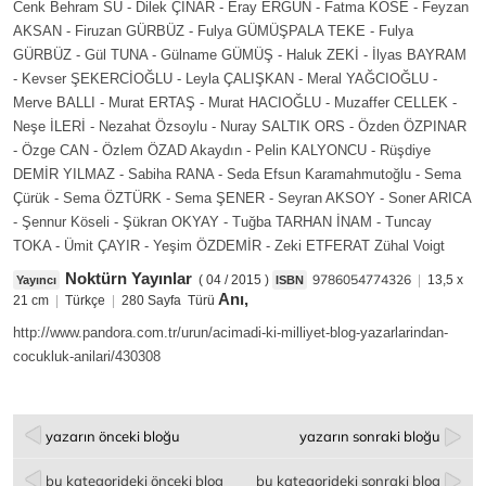
Cenk Behram SU - Dilek ÇINAR - Eray ERGÜN - Fatma KÖSE - Feyzan
AKSAN - Firuzan GÜRBÜZ - Fulya GÜMÜŞPALA TEKE - Fulya
GÜRBÜZ - Gül TUNA - Gülname GÜMÜŞ - Haluk ZEKİ - İlyas BAYRAM
- Kevser ŞEKERCİOĞLU - Leyla ÇALIŞKAN - Meral YAĞCIOĞLU -
Merve BALLI - Murat ERTAŞ - Murat HACIOĞLU - Muzaffer CELLEK -
Neşe İLERİ - Nezahat Özsoylu - Nuray SALTIK ORS - Özden ÖZPINAR
- Özge CAN - Özlem ÖZAD Akaydın - Pelin KALYONCU - Rüşdiye
DEMİR YILMAZ - Sabiha RANA - Seda Efsun Karamahmutoğlu - Sema
Çürük - Sema ÖZTÜRK - Sema ŞENER - Seyran AKSOY - Soner ARICA
- Şennur Köseli - Şükran OKYAY - Tuğba TARHAN İNAM - Tuncay
TOKA - Ümit ÇAYIR - Yeşim ÖZDEMİR - Zeki ETFERAT
Zühal Voigt
Noktürn Yayınlar
9786054774326
( 04 / 2015 )
|
13,5 x
Yayıncı
ISBN
Anı,
21 cm
|
Türkçe
|
280 Sayfa Türü
http://www.pandora.com.tr/urun/acimadi-ki-milliyet-blog-yazarlarindan-
cocukluk-anilari/430308
yazarın önceki bloğu
yazarın sonraki bloğu
bu kategorideki önceki blog
bu kategorideki sonraki blog