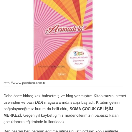
http://www.pandora.com.tr
Daha önce birkaç kez bahsetmiş ve blog yazmıştım.Kitabımızın intenet
üzerinden ve bazı
D&R
mağazalarında satışı başladı. Kitabın gelirini
bağışlayacağımız kurum da belli oldu,
SOMA ÇOCUK GELİŞİM
MERKEZİ.
Geçen yıl kaybettiğimiz madencilerimizin babasız kalan
çocuklarının eğitiminde kullanılacak.
Ben baştan beri paranın eğitime gitmesini istiyordum; konu eğitimle