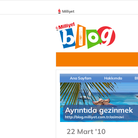
Milliyet
Ana Sayfam
Hakkımda
B
Ayrıntıda gezinmek
http://blog.milliyet.com.tr/asimavi
22 Mart '10