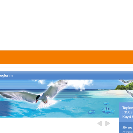
loglarım
Topla
: 1503
Kayıt 
Bir on
güneş