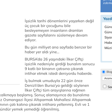
ederke
Yazd
İşsizlik tarihi dönemlerini yaşarken değil
üç çocuk bir çocuğunu bile
Günc
besleyemeyen insanların dramları
Günd
gazete sayfalarını süslemeye devam
Siyas
ediyor.
Habe
Bu gün milliyet ana sayfada benzer bir
Müzi
haber yer aldı yine…
BURSA’da 26 yaşındaki İlker Çiftçi
işsizlik nedeniyle girdiği bunalım sonucu
9 katlı bir binanın çatısına çıkarak
Blo
intihar etmek istedi deniyordu haberde.
İş bulmak umuduyla 22 gün önce
Denizli’den Bursa’ya geldiği söylenen
Sad
İlker Çiftçi tüm arayışlarına rağmen
 kalkmaya başlamış. Sonuç alamayınca da bunalıma
ez Osmangazi İlçesi Altıparmak Mahallesi Altıparmak
ının çatı katına çıkarak intihara yeltenmiş. Evli ve 1
ç gündür yemek yemediği öğrenilmiş.