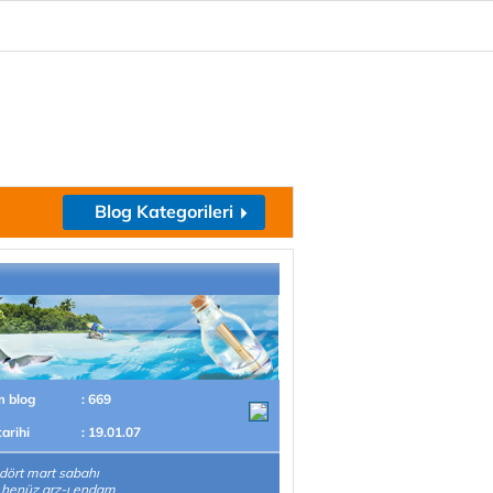
Blog Kategorileri
m blog
: 669
tarihi
: 19.01.07
 dört mart sabahı
 henüz arz-ı endam