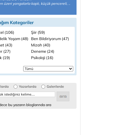
n üzeri yongalarla kaplı, küçük pencereli, ..
ığım Kategoriler
el (106)
Şiir (59)
elik Yaşam (48)
Ben Bildiriyorum (47)
et (43)
Mizah (40)
r (27)
Deneme (24)
k (19)
Psikoloji (16)
glarda
Yazarlarda
Galerilerde
ece bu yazarın bloglarında ara