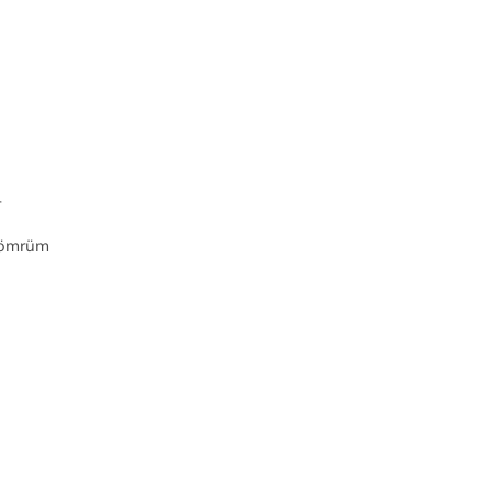
r
 ömrüm