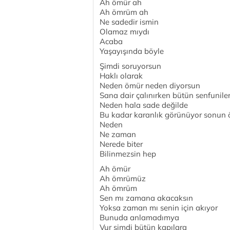
Ah ömür ah
Ah ömrüm ah
Ne sadedir ismin
Olamaz mıydı
Acaba
Yaşayışında böyle
Şimdi soruyorsun
Haklı olarak
Neden ömür neden diyorsun
Sana dair çalınırken bütün senfunile
Neden hala sade değilde
Bu kadar karanlık görünüyor sonun
Neden
Ne zaman
Nerede biter
Bilinmezsin hep
Ah ömür
Ah ömrümüz
Ah ömrüm
Sen mı zamana akacaksın
Yoksa zaman mı senin için akıyor
Bunuda anlamadımya
Vur şimdi bütün kapılara