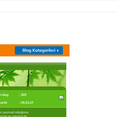
Blog Kategorileri
m blog
: 305
tarihi
: 05.02.07
ın yazmak olduğuna
orum ve umulup ta