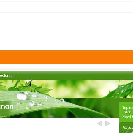
loglarım
anan
Topla
: 281
Kayıt 
Hayat
inanıy