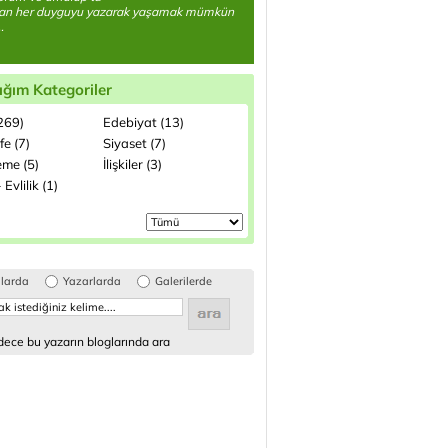
an her duyguyu yazarak yaşamak mümkün
.
ığım Kategoriler
(269)
Edebiyat (13)
fe (7)
Siyaset (7)
me (5)
İlişkiler (3)
 Evlilik (1)
glarda
Yazarlarda
Galerilerde
ece bu yazarın bloglarında ara