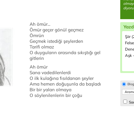
olmay
diyoru.
Ah ömür...
Yazd
Ömür geçer gönül geçmez
Ömrün
Şiir 
Geçmek istediği şeylerden
Felse
Tarifi olmaz
Dene
O duyguların arasında sıkıştığı gel
Aşk -
gitlerin
Ah ömür
Sana vadedilenlerdi
O ilk kulağına fısıldanan şeyler
Ama hemen doğuşunla da başladı
Blo
Bir bir yalan olmaya
O söylenilenlerin bir çoğu
Sad