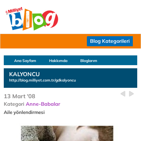
Blog Kategorileri
Ana Sayfam
Hakkımda
Bloglarım
KALYONCU
http://blog.milliyet.com.tr/gdkalyoncu
13 Mart '08
Kategori
Anne-Babalar
Aile yönlendirmesi