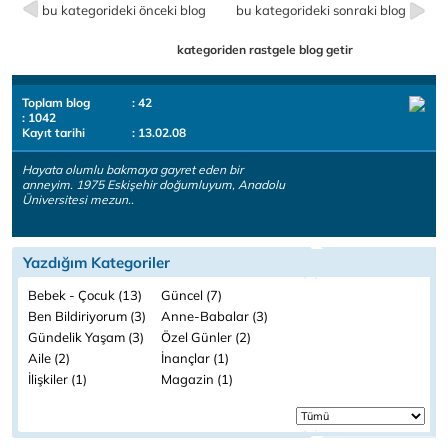
bu kategorideki önceki blog
bu kategorideki sonraki blog
kategoriden rastgele blog getir
Toplam blog
: 42
: 1042
Kayıt tarihi
: 13.02.08
Hayata olumlu bakmaya gayret eden bir
anneyim. 1975 Eskişehir doğumluyum, Anadolu
Üniversitesi mezun..
Yazdığım Kategoriler
Bebek - Çocuk (13)
Güncel (7)
Ben Bildiriyorum (3)
Anne-Babalar (3)
Gündelik Yaşam (3)
Özel Günler (2)
Aile (2)
İnançlar (1)
İlişkiler (1)
Magazin (1)