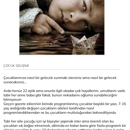
ÇOCUK GELİŞİMİ
Çocuklarımıza nasıl bir gelecek sunmaki stersiniz ama nasıl bir gelecek
sunacaksınız...
Arda henüz 22 aylık ama onunla ilgili okadar çok hayallerim, umutlarım varki
tabii her anne baba gibi fakat, bunun nekadarını oğluma sunabileceğim
bilmiyorum
Geçen gazete ekleriniin birinde programlanmış çocuklar başlıklı bir yazı, 7-15
yaş aralığında değişen çocukların aileleri tarafından nasıl
programlandıklarından ve bu çocukların mutluluğundan bahsediliyordu
Tabi her aile çocuğu için iyi bişeyler yapmak ister ama önemli olan bu
çocukları sık boğaz etmemek, aklımda en kalan bana göre fazla programlı bir
ailenin çocukları h.sonu 10 da başlayıp akşam sattlerine kadar süren kurslar,