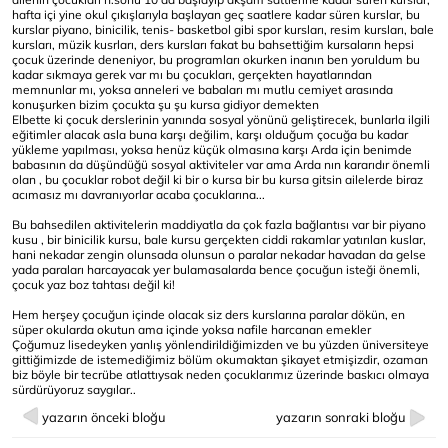
hafta içi yine okul çıkışlarıyla başlayan geç saatlere kadar süren kurslar, bu
kurslar piyano, binicilik, tenis- basketbol gibi spor kursları, resim kursları, bale
kursları, müzik kusrları, ders kursları fakat bu bahsettiğim kursaların hepsi
çocuk üzerinde deneniyor, bu programları okurken inanın ben yoruldum bu
kadar sıkmaya gerek var mı bu çocukları, gerçekten hayatlarından
memnunlar mı, yoksa anneleri ve babaları mı mutlu cemiyet arasında
konuşurken bizim çocukta şu şu kursa gidiyor demekten
Elbette ki çocuk derslerinin yanında sosyal yönünü geliştirecek, bunlarla ilgili
eğitimler alacak asla buna karşı değilim, karşı olduğum çocuğa bu kadar
yükleme yapılması, yoksa henüz küçük olmasına karşı Arda için benimde
babasının da düşündüğü sosyal aktiviteler var ama Arda nın kararıdır önemli
olan , bu çocuklar robot değil ki bir o kursa bir bu kursa gitsin ailelerde biraz
acımasız mı davranıyorlar acaba çocuklarına...
Bu bahsedilen aktivitelerin maddiyatla da çok fazla bağlantısı var bir piyano
kusu , bir binicilik kursu, bale kursu gerçekten ciddi rakamlar yatırılan kuslar,
hani nekadar zengin olunsada olunsun o paralar nekadar havadan da gelse
yada paraları harcayacak yer bulamasalarda bence çocuğun isteği önemli,
çocuk yaz boz tahtası değil ki!
Hem herşey çocuğun içinde olacak siz ders kurslarına paralar dökün, en
süper okularda okutun ama içinde yoksa nafile harcanan emekler
Çoğumuz lisedeyken yanlış yönlendirildiğimizden ve bu yüzden üniversiteye
gittiğimizde de istemediğimiz bölüm okumaktan şikayet etmişizdir, ozaman
biz böyle bir tecrübe atlattıysak neden çocuklarımız üzerinde baskıcı olmaya
sürdürüyoruz saygılar..
yazarın önceki bloğu
yazarın sonraki bloğu