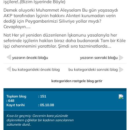
işçilere!..(Bizim İşyerinde Böyle)
Demek oluyorki Muhammet Aleyselam Bu gün yaşasaydı
AKP tarafından İşçinin hakkını Alınteri kurumadan verin
dediği için Peygamberimizi Silivriye yollar mıydı?
Cevaplayın…..
Not Her yıl yeniden düzenlenen İşkanunu yasalarıyla her
seferinde işçilerin hakları biraz daha budanarak Tam bir Köle
işçi cehennemini yarattılar. Şimdi sıra tazminatlarda….
yazarın önceki bloğu
yazarın sonraki bloğu
bu kategorideki önceki blog
bu kategorideki sonraki blog
kategoriden rastgele blog getir
Toplam blog
: 151
: 648
Kayıt tarihi
: 05.10.08
Kısa öz geçmiş: Gecenin kara yüzünde
dişlenirken çığlıklar bir kadının sancılarının
sükunete durd..