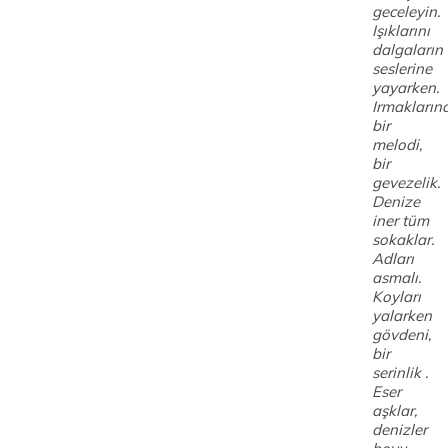
geceleyin.
Işıklarını
dalgaların
seslerine
yayarken.
Irmakların
bir
melodi,
bir
gevezelik.
Denize
iner tüm
sokaklar.
Adları
asmalı.
Koyları
yalarken
gövdeni,
bir
serinlik .
Eser
aşklar,
denizler