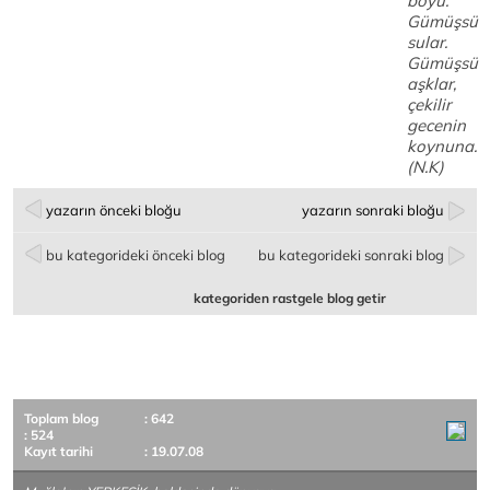
boyu.
Gümüşsü
sular.
Gümüşsü
aşklar,
çekilir
gecenin
koynuna.
(N.K)
yazarın önceki bloğu
yazarın sonraki bloğu
bu kategorideki önceki blog
bu kategorideki sonraki blog
kategoriden rastgele blog getir
Toplam blog
: 642
: 524
Kayıt tarihi
: 19.07.08