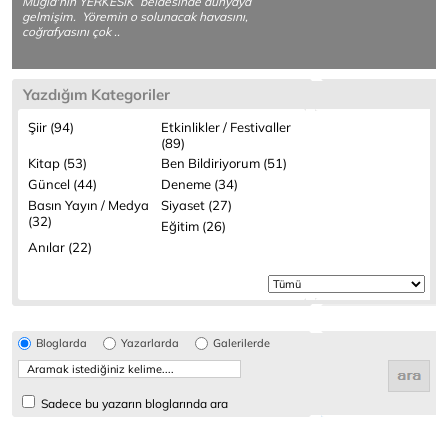
Muğla'nın YERKESİK beldesinde dünyaya
gelmişim. Yöremin o solunacak havasını,
coğrafyasını çok ..
Yazdığım Kategoriler
Şiir (94)
Etkinlikler / Festivaller
(89)
Kitap (53)
Ben Bildiriyorum (51)
Güncel (44)
Deneme (34)
Basın Yayın / Medya
Siyaset (27)
(32)
Eğitim (26)
Anılar (22)
Bloglarda
Yazarlarda
Galerilerde
Sadece bu yazarın bloglarında ara