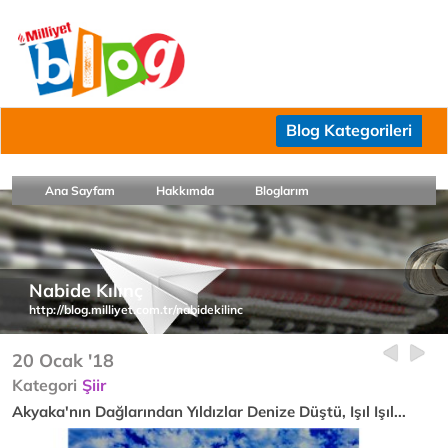
Blog Kategorileri
Ana Sayfam
Hakkımda
Bloglarım
Nabide Kılınç
http://blog.milliyet.com.tr/nabidekilinc
20 Ocak '18
Kategori
Şiir
Akyaka'nın Dağlarından Yıldızlar Denize Düştü, Işıl Işıl...