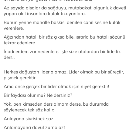
Az sayıda olsalar da sağduyu, mutabakat, olgunluk daveti
yapan akil insanlara kulak tıkayanlara.
Bunun yerine mahalle baskısı denilen cahil sesine kulak
verenlere.
Ağzından hatalı bir söz çıksa bile, ısrarla bu hatalı sözünü
tekrar edenlere.
İnadı erdem zannedenlere. İşte size atalardan bir liderlik
dersi.
Herkes doğuştan lider olamaz. Lider olmak bu bir süreçtir,
pişmek gerektir.
Ama önce gerçek bir lider olmak için niyet gerektir!
Bir faydası olur mu? Ne dersiniz?
Yok, ben kimseden ders almam derse, bu durumda
söylenecek tek söz kalır:
Anlayana sivrisinek saz,
Anlamayana davul zurna az!