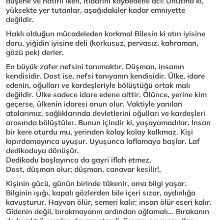
düşene ve hatırlı iken, itibarını kaybedene acı! Unutma ki,
yüksekte yer tutanlar, aşağıdakiler kadar emniyette
değildir.
Haklı olduğun mücadeleden korkma! Bilesin ki atın iyisine
doru, yiğidin iyisine deli (korkusuz, pervasız, kahraman,
gözü pek) derler.
En büyük zafer nefsini tanımaktır. Düşman, insanın
kendisidir. Dost ise, nefsi tanıyanın kendisidir. Ülke, idare
edenin, oğulları ve kardeşleriyle bölüştüğü ortak malı
değildir. Ülke sadece idare edene aittir. Ölünce, yerine kim
geçerse, ülkenin idaresi onun olur. Vaktiyle yanılan
atalarımız, sağlıklarında devletlerini oğulları ve kardeşleri
arasında bölüştüler. Bunun içindir ki, yaşayamadılar. İnsan
bir kere oturdu mu, yerinden kolay kolay kalkmaz. Kişi
kıpırdamayınca uyuşur. Uyuşunca laflamaya başlar. Laf
dedikoduya dönüşür.
Dedikodu başlayınca da gayri iflah etmez.
Dost, düşman olur; düşman, canavar kesilir!.
Kişinin gücü, günün birinde tükenir, ama bilgi yaşar.
Bilginin ışığı, kapalı gözlerden bile içeri sızar, aydınlığa
kavuşturur. Hayvan ölür, semeri kalır; insan ölür eseri kalır.
Gidenin değil, bırakmayanın ardından ağlamalı... Bırakanın