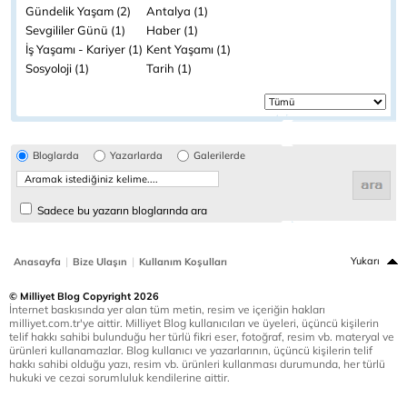
Gündelik Yaşam (2)
Antalya (1)
Sevgililer Günü (1)
Haber (1)
İş Yaşamı - Kariyer (1)
Kent Yaşamı (1)
Sosyoloji (1)
Tarih (1)
Bloglarda
Yazarlarda
Galerilerde
Sadece bu yazarın bloglarında ara
|
|
Yukarı
Anasayfa
Bize Ulaşın
Kullanım Koşulları
© Milliyet Blog Copyright 2026
İnternet baskısında yer alan tüm metin, resim ve içeriğin hakları
milliyet.com.tr'ye aittir. Milliyet Blog kullanıcıları ve üyeleri, üçüncü kişilerin
telif hakkı sahibi bulunduğu her türlü fikri eser, fotoğraf, resim vb. materyal ve
ürünleri kullanamazlar. Blog kullanıcı ve yazarlarının, üçüncü kişilerin telif
hakkı sahibi olduğu yazı, resim vb. ürünleri kullanması durumunda, her türlü
hukuki ve cezai sorumluluk kendilerine aittir.