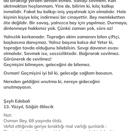
da bıraktığı yerden devam etmeli. Savaşı sevmem. Kan
akıtmaktan hoşlanmam. Yine de, bilirim ki, kılıç kalkıp
inmelidir. Fakat bu kalkıp-iniş yaşatmak için olmalıdır. Hele
kişinin kişiye kılıç indirmesi bir cinayettir. Bey memleketten
öte değildir. Bir savaş, yalnızca bey için yapılmaz. Durmaya,
dinlenmeye hakkımız yok. Çünkü zaman yok, süre az!
Yalnızlık korkanadır. Toprağın ekim zamanını bilen çiftçi,
başkasına danışmaz. Yalnız başına kalsa da! Yeter ki,
toprağın tavda olduğunu bilebilsin. Sevgi davanın esası
olmalıdır. Sevmek ise, sessizliktedir. Bağırarak sevilmez.
Görünerek de sevilmez!
Geçmişini bilmeyen, geleceğini de bilemez.
Osman! Geçmişini iyi bil ki, geleceğe sağlam basasın.
Nereden geldiğini unutma ki, nereye gideceğini
unutmayasın.
Şeyh Edebali
13. Yüzyıl, Söğüt-Bilecik
Not:
Osman Bey, 68 yaşında öldü.
Vefat ettiğinde geriye bıraktığı mal varlığı şunlardı :