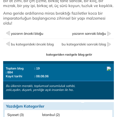
Bir at zırhı, bir çift çizme, birkaç tane sancak, bir kılıç, bir
mızrak, bir yay ipi, birkaç at, üç sürü koyun, tuzluk ve kaşıklık.
Ama geride ardıllarına miras bıraktığı faziletler koca bir
imparatorluğun başlangıcına zihinsel bir yapı malzemesi
oldu!
yazarın önceki bloğu
yazarın sonraki bloğu
bu kategorideki önceki blog
bu kategorideki sonraki blog
kategoriden rastgele blog getir
Toplam blog
: 19
: 884
Kayıt tarihi
: 08.08.06
Bu ülkenin meraklı, toplumsal sorumluluk sahibi,
zeki,aydın, duyarlı, yeniliğe açık insanları ile ha..
Yazdığım Kategoriler
Siyaset (3)
İstanbul (2)