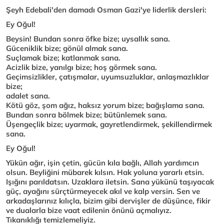
Şeyh Edebali'den damadı Osman Gazi'ye liderlik dersleri:
Ey Oğul!
Beysin! Bundan sonra öfke bize; uysallık sana.
Güceniklik bize; gönül almak sana.
Suçlamak bize; katlanmak sana.
Acizlik bize, yanılgı bize; hoş görmek sana.
Geçimsizlikler, çatışmalar, uyumsuzluklar, anlaşmazlıklar
bize;
adalet sana.
Kötü göz, şom ağız, haksız yorum bize; bağışlama sana.
Bundan sonra bölmek bize; bütünlemek sana.
Üşengeçlik bize; uyarmak, gayretlendirmek, şekillendirmek
sana.
Ey Oğul!
Yükün ağır, işin çetin, gücün kıla bağlı, Allah yardımcın
olsun. Beyliğini mübarek kılsın. Hak yoluna yararlı etsin.
Işığını parıldatsın. Uzaklara iletsin. Sana yükünü taşıyacak
güç, ayağını sürçtürmeyecek akıl ve kalp versin. Sen ve
arkadaşlarınız kılıçla, bizim gibi dervişler de düşünce, fikir
ve dualarla bize vaat edilenin önünü açmalıyız.
Tıkanıklığı temizlemeliyiz.