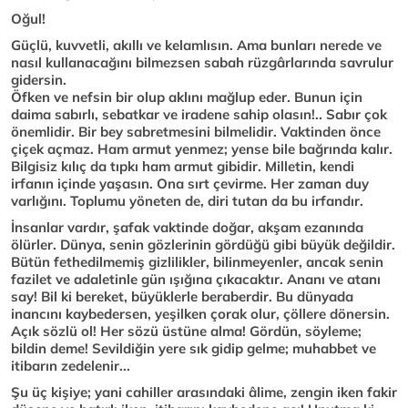
Oğul!
Güçlü, kuvvetli, akıllı ve kelamlısın. Ama bunları nerede ve
nasıl kullanacağını bilmezsen sabah rüzgârlarında savrulur
gidersin.
Öfken ve nefsin bir olup aklını mağlup eder. Bunun için
daima sabırlı, sebatkar ve iradene sahip olasın!.. Sabır çok
önemlidir. Bir bey sabretmesini bilmelidir. Vaktinden önce
çiçek açmaz. Ham armut yenmez; yense bile bağrında kalır.
Bilgisiz kılıç da tıpkı ham armut gibidir. Milletin, kendi
irfanın içinde yaşasın. Ona sırt çevirme. Her zaman duy
varlığını. Toplumu yöneten de, diri tutan da bu irfandır.
İnsanlar vardır, şafak vaktinde doğar, akşam ezanında
ölürler. Dünya, senin gözlerinin gördüğü gibi büyük değildir.
Bütün fethedilmemiş gizlilikler, bilinmeyenler, ancak senin
fazilet ve adaletinle gün ışığına çıkacaktır. Ananı ve atanı
say! Bil ki bereket, büyüklerle beraberdir. Bu dünyada
inancını kaybedersen, yeşilken çorak olur, çöllere dönersin.
Açık sözlü ol! Her sözü üstüne alma! Gördün, söyleme;
bildin deme! Sevildiğin yere sık gidip gelme; muhabbet ve
itibarın zedelenir...
Şu üç kişiye; yani cahiller arasındaki âlime, zengin iken fakir