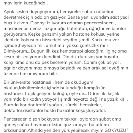
mavilerin kucağında...
Ayak sesleri duyuyuyorum, hemşireler sabah nöbetini
devretmek için odaları geziyor. Bense yeni uyandım saat yedi
buçuk civarı. Dışarıyı izliyorum odamın penceresinden ,
masmavi bir deniz ; özgürlüğü hatırlatan, ağaçlar ve binalar
görüyorum. Keşke genzimi yakan hastane kokusu yerine
,denizin kokusunu hissedebilseydim şimdi. Korku mu var
içimde ,heyecan mı , umut mu yoksa çaresizlik mi ?
Bilmiyorum... Bugün ilk kez kemoterapi alacağım, ilginç ama
cesur hissediyorum kendimi. Dimdik durasım var hayata
karşı, ama onu da pek beceremiyorum. Canım çok acıyor ,
ağrılar dayanılmaz olmaya başladı ve ben artık sol ayağımın
üzerine basamıyorum bile.
Bir üniversite hastanesi , hem de okuduğum
okulun,fakülteminde içinde bulunduğu kampüsün
hastanesi.Trajik geliyor kulağa, öyle de... Odam iki kişilik ,
yanımda bir kadın yatıyor ( şimdi hayatta değil ne yazık ki) .
Burada koridor trafiği yoğun , sürekli hemşireler,
doktorlar,asistanlar,hasta bakıcılar koşuşturyorlar.
Pencereden dışarı bakıyorum tekrar , aylardan şubat ama
güneş soğuk havanın aksine göz kırpıyor bulutların
arkasından.Altında yeniden yürüyebilecek miyim GÖKYÜZÜ?