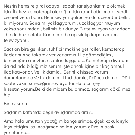
Nesrin hemşire girdi odaya , sabah tansiyonlarımız ölçmek
için. İlk kez kemoterapi alacağım için rahatlattı , moral verdi
cesaret verdi bana. Beni seviyor galiba ya da acıyordur belki,
bilmiyorum. Sona mı yaklaşıyorum , uzaklaşıyor muyum
yoksa sonumdan , belirsiz bir dünya.Bir televizyon var odada
, bir de buz dolabı. Kanallara bakıp sıkılıp kapatıyorum
televizyonu.
Saat on bire gelirken, tuhf bir makine getirdiler, kemoterapi
ilaçlarını ona takarak veriyorlarmış. Hiç görmediğim ,
bilmediğim cihazlar,insanlar,duygular... Kemoterapi diyorum
da aslında bildiğimiz serum işte ancak içine bir kaç ampul
ilaç katıyorlar. Ve ilk damla... Serinlik hissediyorum
damarlarımda.Ve ilk damla, ikinci damla, üçüncü damla.. Dört
saate yakın süreceğini söylüyorlar.Hala bir şey
hissetmiyorum.Belki de midem bulanmaz, saçlarım dökülmez
hiç.
Bir ay sonra...
Saçlarım kafamda değil avuçlarımda artık...
Ama hala umuttan yaptığım bahçelerimde, çiçek kokularıyla
inşa ettiğim salıncağımda sallanıyorum güzel olacak
yarınlarıma...