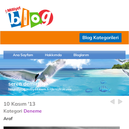
Blog Kategorileri
Ana Sayfam
Hakkımda
Bloglarım
seren demirtaş
http://blog.milliyet.com.tr/denizkokusu
10 Kasım '13
Kategori
Deneme
Araf