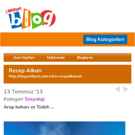
Blog Kategorileri
Ana Sayfam
Hakkımda
Bloglarım
Recep Alkan
http://blog.milliyet.com.tr/ra-recepalkansiir
13 Temmuz '13
Kategori
Sosyoloji
Arap baharı ve Tüdeh …