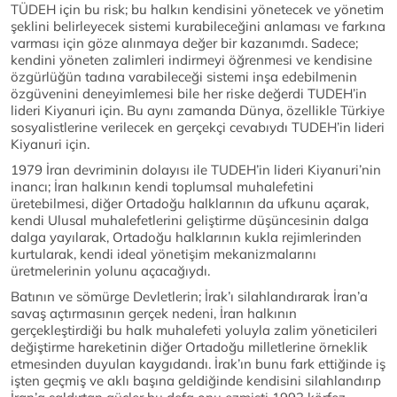
TÜDEH için bu risk; bu halkın kendisini yönetecek ve yönetim
şeklini belirleyecek sistemi kurabileceğini anlaması ve farkına
varması için göze alınmaya değer bir kazanımdı. Sadece;
kendini yöneten zalimleri indirmeyi öğrenmesi ve kendisine
özgürlüğün tadına varabileceği sistemi inşa edebilmenin
özgüvenini deneyimlemesi bile her riske değerdi TUDEH’in
lideri Kiyanuri için. Bu aynı zamanda Dünya, özellikle Türkiye
sosyalistlerine verilecek en gerçekçi cevabıydı TUDEH’in lideri
Kiyanuri için.
1979 İran devriminin dolayısı ile TUDEH’in lideri Kiyanuri’nin
inancı; İran halkının kendi toplumsal muhalefetini
üretebilmesi, diğer Ortadoğu halklarının da ufkunu açarak,
kendi Ulusal muhalefetlerini geliştirme düşüncesinin dalga
dalga yayılarak, Ortadoğu halklarının kukla rejimlerinden
kurtularak, kendi ideal yönetişim mekanizmalarını
üretmelerinin yolunu açacağıydı.
Batının ve sömürge Devletlerin; İrak’ı silahlandırarak İran’a
savaş açtırmasının gerçek nedeni, İran halkının
gerçekleştirdiği bu halk muhalefeti yoluyla zalim yöneticileri
değiştirme hareketinin diğer Ortadoğu milletlerine örneklik
etmesinden duyulan kaygıdandı. İrak’ın bunu fark ettiğinde iş
işten geçmiş ve aklı başına geldiğinde kendisini silahlandırıp