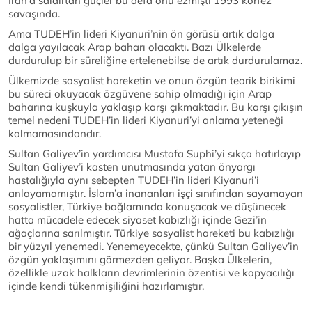
İran’a saldırtan güçler bu defa onu ezmişti 1993 körfez
savaşında.
Ama TUDEH’in lideri Kiyanuri’nin ön görüsü artık dalga
dalga yayılacak Arap baharı olacaktı. Bazı Ülkelerde
durdurulup bir süreliğine ertelenebilse de artık durdurulamaz.
Ülkemizde sosyalist hareketin ve onun özgün teorik birikimi
bu süreci okuyacak özgüvene sahip olmadığı için Arap
baharına kuşkuyla yaklaşıp karşı çıkmaktadır. Bu karşı çıkışın
temel nedeni TUDEH’in lideri Kiyanuri’yi anlama yeteneği
kalmamasındandır.
Sultan Galiyev’in yardımcısı Mustafa Suphi’yi sıkça hatırlayıp
Sultan Galiyev’i kasten unutmasında yatan önyargı
hastalığıyla aynı sebepten TUDEH’in lideri Kiyanuri’i
anlayamamıştır. İslam’a inananları işçi sınıfından sayamayan
sosyalistler, Türkiye bağlamında konuşacak ve düşünecek
hatta mücadele edecek siyaset kabızlığı içinde Gezi’in
ağaçlarına sarılmıştır. Türkiye sosyalist hareketi bu kabızlığı
bir yüzyıl yenemedi. Yenemeyecekte, çünkü Sultan Galiyev’in
özgün yaklaşımını görmezden geliyor. Başka Ülkelerin,
özellikle uzak halkların devrimlerinin özentisi ve kopyacılığı
içinde kendi tükenmişiliğini hazırlamıştır.