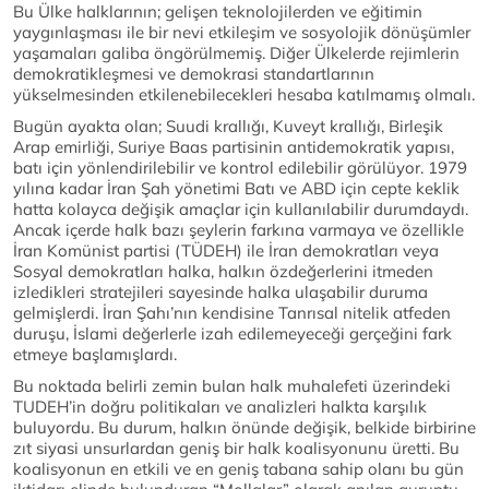
Bu Ülke halklarının; gelişen teknolojilerden ve eğitimin
yaygınlaşması ile bir nevi etkileşim ve sosyolojik dönüşümler
yaşamaları galiba öngörülmemiş. Diğer Ülkelerde rejimlerin
demokratikleşmesi ve demokrasi standartlarının
yükselmesinden etkilenebilecekleri hesaba katılmamış olmalı.
Bugün ayakta olan; Suudi krallığı, Kuveyt krallığı, Birleşik
Arap emirliği, Suriye Baas partisinin antidemokratik yapısı,
batı için yönlendirilebilir ve kontrol edilebilir görülüyor. 1979
yılına kadar İran Şah yönetimi Batı ve ABD için cepte keklik
hatta kolayca değişik amaçlar için kullanılabilir durumdaydı.
Ancak içerde halk bazı şeylerin farkına varmaya ve özellikle
İran Komünist partisi (TÜDEH) ile İran demokratları veya
Sosyal demokratları halka, halkın özdeğerlerini itmeden
izledikleri stratejileri sayesinde halka ulaşabilir duruma
gelmişlerdi. İran Şahı’nın kendisine Tanrısal nitelik atfeden
duruşu, İslami değerlerle izah edilemeyeceği gerçeğini fark
etmeye başlamışlardı.
Bu noktada belirli zemin bulan halk muhalefeti üzerindeki
TUDEH’in doğru politikaları ve analizleri halkta karşılık
buluyordu. Bu durum, halkın önünde değişik, belkide birbirine
zıt siyasi unsurlardan geniş bir halk koalisyonunu üretti. Bu
koalisyonun en etkili ve en geniş tabana sahip olanı bu gün