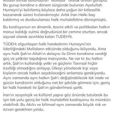
iktidarı elinde bulunduran “Mollalar” olarak anılan guruptu.
Bu gurup kendine o dönem sürgünde bulunan Ayetullah
Humeyni’yi belirlemiş böylece daha yoğun bir kitlesellik
kazanarak süreci hızlandırmıştır. Artık İran Halkı baş
kaldırmış ve durdurulamaz halk muhalefetine dönüşmüştü.
Bu koalisyonun en dinamik, teorisi etkili ve politikaları halkın
maruz kaldığı zulmü doğrudürüst bir zemine oturtan, ancak
sayısal olarak azınlıkta kalan TUDEH’ti.
TÜDEH; olgunlaşan halk hareketinin; Humeyni’nin
liderliğindeki Mollaların etkisinde olduğunu biliyordu. Ama
aynı halk Şah’ın Allah’ın dolayısı ile Dinin kendisine verdiği
güç ve yetkiler taşıdığına inanıyordu. Ne var ki; bu halkın
artık, Şah’ın kullandığı yetki ve güçlerin Tanrısal hiçbir
özelliği olmadığını anlayıp, Ülkeyi yönetecek kişi veya
kişilerin ancak halkın seçebileceğini anlaması gerekiyordu.
Aynı zamanda aynı halkın Şah’ı değiştirebilecek tek irade ve
gücün kendisinin olduğunu net bir şekilde görmesi için, geniş
bir halk hareketi ile Şah’ın gönderilmesi şarttı.
İran’ın sosyolojik ve kültürel yapısı göz önünde tutularak bu
işin tek yolu geniş bir halk muhalefeti koalisyonu ile mümkün
olabilirdi. Bu Akılcı ve bilimsel aynı zamanda büyük risk ve
özveri gerektiren yoldu.