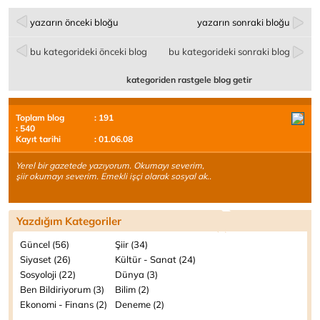
yazarın önceki bloğu
yazarın sonraki bloğu
bu kategorideki önceki blog
bu kategorideki sonraki blog
kategoriden rastgele blog getir
Toplam blog
: 191
: 540
Kayıt tarihi
: 01.06.08
Yerel bir gazetede yazıyorum. Okumayı severim,
şiir okumayı severim. Emekli işçi olarak sosyal ak..
Yazdığım Kategoriler
Güncel (56)
Şiir (34)
Siyaset (26)
Kültür - Sanat (24)
Sosyoloji (22)
Dünya (3)
Ben Bildiriyorum (3)
Bilim (2)
Ekonomi - Finans (2)
Deneme (2)