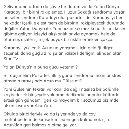
Geliyor ama ortada da şöyle bir durum var ki Yalan Dünya-
Karadayı bir birini rakiplemez. Huzur Sokağı sendromu yaşar
bu sefer sendrom Karadayı olur pazarteside. Karadayı’yı her
ne kadar içerikle eleştirsem de birbirini rakipleyecek durumda
değiller Yalan Dünya ile. Yani hızını kesmez kendi hızını keser
gibime geliyor. İzleyici alışkanlıklarıyla oynamak hele de
oturmuş diziler için çok büyük bir risktir örnekleri çokça.
Karadayı’ yı eledik. Acun’un yarışması için geldiği diğer
seçenek daha güçlü zira şu an rakibi liderliğini elinden alan
Star TV.
Yalan Dünya’nın buna gücü yeter mi?
Bir düşünelim Pazartesi ilk iş günü sendromu insanlar stres
atmanın arayışında Acun mu Gülse mi?
Yani Gülse’nin tekrarı var canlıda değil nasılsa bir bölümle
kaybedecek bir şeyde yok ama dedikodu, popüler kültürde
ertesi gün gündem, geri kalmayalım bir sözümüz bizimde
olsun kısmı var Acun’un.
Okulda bir birleriyle ya da iş yerinde ya da çay
muhabbetlerinde kimse kimseden geri kalmamak için
Acun’dan geri kalmaz gibime geliyor.