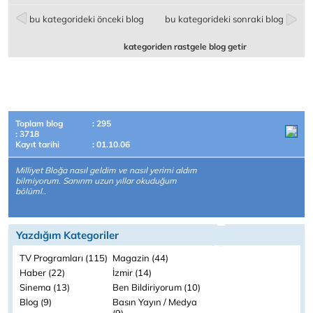
bu kategorideki önceki blog
bu kategorideki sonraki blog
kategoriden rastgele blog getir
Toplam blog
: 295
: 3718
Kayıt tarihi
: 01.10.06
Milliyet Bloğa nasıl geldim ve nasıl yerimi aldım
bilmiyorum. Sanırım uzun yıllar okuduğum
bölüml..
Yazdığım Kategoriler
TV Programları (115)
Magazin (44)
Haber (22)
İzmir (14)
Sinema (13)
Ben Bildiriyorum (10)
Blog (9)
Basın Yayın / Medya
(9)