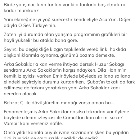
Birde yarışmacıların fanları var ki o fanlarla baş etmek ne
kadar mümkün?
Yani ekmeğine iyi yağ sürecektir kendi eliyle Acun’un. Diğer
adıyla O Ses Türkiye’nin.
Zaten iyi durumda olan yarışma programının grafikleri bir
hayli yükselir bu atakla bana göre.
Seyirci bu değişikliğe kızgın tepkilerde verebilir ki haklıda
alışkanlıklarımla oynama, günümü bozma demekte.
Arka Sokaklar’a kan verme ihtiyacı dersek Huzur Sokağı
sendromu Arka Sokaklar'ın karşısındayken, Dila Hanım’ın
kemik izleyicisi varken Emir öylede böylede sallana sallana
elindeki seyirciyle durumu kurtarırken, Şubat’ın tokatı da fark
edilmese de farkını yaratırken yani Arka Sokaklar kanı
nereden alacak.
Behzat Ç. ile dövüştürelim mantığı varsa aman ha…
Fenomenleşmiş Arka Sokaklar nasılsa tekrarları var öylede
böylede izlerim izleyicisi ile Cuma’dan kan alır mı sizce?
Vampir kanı verseniz nafile.
Onca yıldır kanala büyük ivme kazandırmışken bu yapılan
dizi izleyicisine saygısızlık değildir de nedir?