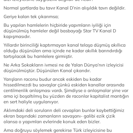
Normal şartlarda bu tavır Kanal D’nin alışıldık tavrı değildir.
Geriye kalan tek çıkarımsa;
Bu yapılan hamlelerin hiçbiride yapımların iyiliği için
düşünülmüş hamleler değil basbayağı Star TV Kanal D
kapışmasıdır.
Yıllardır birinciliği kaptırmayan kanal telaşa düşmüş akıllıca
olduğu düşünülen ama içinde ne kadar akıllık barındırdığı
tartışılacak bu hamlelere girmiştir.
Ne Arka Sokakların ivmesi ne de Yalan Dünya’nın izleyicisi
düşünülmüştür. Düşünülen Kanal çıkarıdır.
Yarışların raconu budur ancak eskiden bu kadar
hissedilmezdi bu savaşlar çünkü eskiden kanallar arasında
centilmenlik anlaşması vardı. Şimdiyse o anlaşmalar yine var
ama içi boşaltılmış bu yüzden de raconlar kapitalist mantığın
en sert haliyle uygulanıyor.
Aklımdaki deli soruların deli cevapları bunlar kaybettiğimiz
ekran başındaki zamanların savaşanı- galibi ezik çizik
olansa o yapımları evlerinde konuk eden bizler.
Ama doğruyu söylemek gerekirse Türk izleyicisine bu