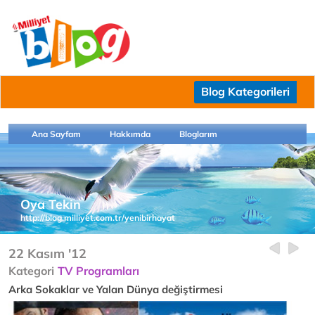
Blog Kategorileri
Ana Sayfam
Hakkımda
Bloglarım
Oya Tekin
http://blog.milliyet.com.tr/yenibirhayat
22 Kasım '12
Kategori
TV Programları
Arka Sokaklar ve Yalan Dünya değiştirmesi