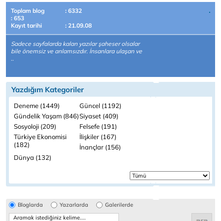
Toplam blog
: 6332
: 653
Kayıt tarihi
: 21.09.08
Sadece sayfalarda kalan yazılar şaheser olsalar
bile önemsiz ve anlamsızdır. İnsanlara ulaşan ve
..
Yazdığım Kategoriler
Deneme (1449)
Güncel (1192)
Gündelik Yaşam (846)
Siyaset (409)
Sosyoloji (209)
Felsefe (191)
Türkiye Ekonomisi
İlişkiler (167)
(182)
İnançlar (156)
Dünya (132)
Bloglarda
Yazarlarda
Galerilerde