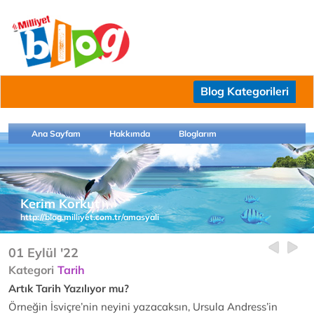
Blog Kategorileri
Ana Sayfam
Hakkımda
Bloglarım
Kerim Korkut
http://blog.milliyet.com.tr/amasyali
01 Eylül '22
Kategori
Tarih
Artık Tarih Yazılıyor mu?
Örneğin İsviçre’nin neyini yazacaksın, Ursula Andress’in