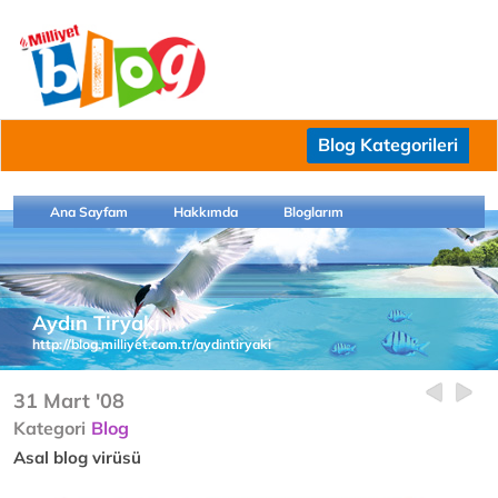
Blog Kategorileri
Ana Sayfam
Hakkımda
Bloglarım
Aydın Tiryaki
http://blog.milliyet.com.tr/aydintiryaki
31 Mart '08
Kategori
Blog
Asal blog virüsü