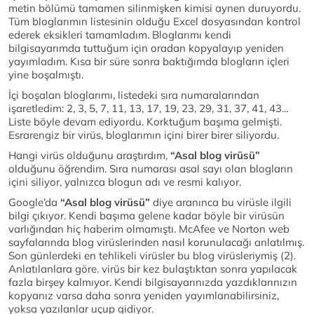
metin bölümü tamamen silinmişken kimisi aynen duruyordu.
Tüm bloglarımın listesinin olduğu Excel dosyasından kontrol
ederek eksikleri tamamladım. Bloglarımı kendi
bilgisayarımda tuttuğum için oradan kopyalayıp yeniden
yayımladım. Kısa bir süre sonra baktığımda blogların içleri
yine boşalmıştı.
İçi boşalan bloglarımı, listedeki sıra numaralarından
işaretledim: 2, 3, 5, 7, 11, 13, 17, 19, 23, 29, 31, 37, 41, 43...
Liste böyle devam ediyordu. Korktuğum başıma gelmişti.
Esrarengiz bir virüs, bloglarımın içini birer birer siliyordu.
Hangi virüs olduğunu araştırdım,
“Asal blog virüsü”
olduğunu öğrendim. Sıra numarası asal sayı olan blogların
içini siliyor, yalnızca blogun adı ve resmi kalıyor.
Google’da
“Asal blog virüsü”
diye aranınca bu virüsle ilgili
bilgi çıkıyor. Kendi başıma gelene kadar böyle bir virüsün
varlığından hiç haberim olmamıştı. McAfee ve Norton web
sayfalarında blog virüslerinden nasıl korunulacağı anlatılmış.
Son günlerdeki en tehlikeli virüsler bu blog virüsleriymiş (2).
Anlatılanlara göre. virüs bir kez bulaştıktan sonra yapılacak
fazla birşey kalmıyor. Kendi bilgisayarınızda yazdıklarınızın
kopyanız varsa daha sonra yeniden yayımlanabilirsiniz,
yoksa yazılanlar uçup gidiyor.