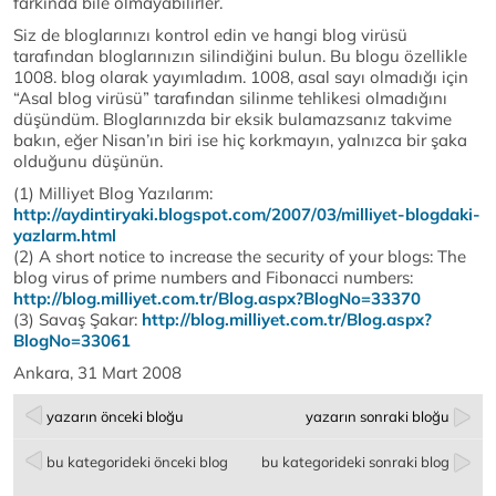
farkında bile olmayabilirler.
Siz de bloglarınızı kontrol edin ve hangi blog virüsü
tarafından bloglarınızın silindiğini bulun. Bu blogu özellikle
1008. blog olarak yayımladım. 1008, asal sayı olmadığı için
“Asal blog virüsü” tarafından silinme tehlikesi olmadığını
düşündüm. Bloglarınızda bir eksik bulamazsanız takvime
bakın, eğer Nisan’ın biri ise hiç korkmayın, yalnızca bir şaka
olduğunu düşünün.
(1) Milliyet Blog Yazılarım:
http://aydintiryaki.blogspot.com/2007/03/milliyet-blogdaki-
yazlarm.html
(2) A short notice to increase the security of your blogs: The
blog virus of prime numbers and Fibonacci numbers:
http://blog.milliyet.com.tr/Blog.aspx?BlogNo=33370
(3) Savaş Şakar:
http://blog.milliyet.com.tr/Blog.aspx?
BlogNo=33061
Ankara, 31 Mart 2008
yazarın önceki bloğu
yazarın sonraki bloğu
bu kategorideki önceki blog
bu kategorideki sonraki blog