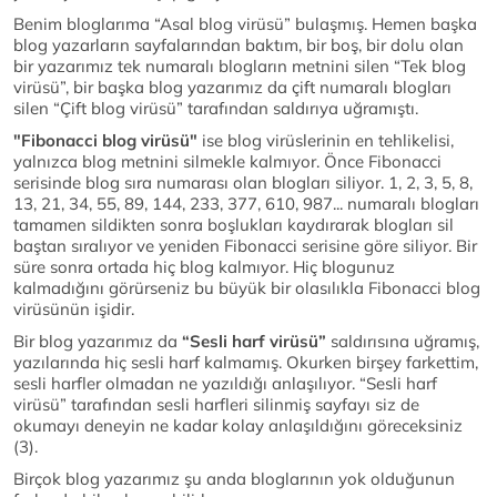
Benim bloglarıma “Asal blog virüsü” bulaşmış. Hemen başka
blog yazarların sayfalarından baktım, bir boş, bir dolu olan
bir yazarımız tek numaralı blogların metnini silen “Tek blog
virüsü”, bir başka blog yazarımız da çift numaralı blogları
silen “Çift blog virüsü” tarafından saldırıya uğramıştı.
"Fibonacci blog virüsü"
ise blog virüslerinin en tehlikelisi,
yalnızca blog metnini silmekle kalmıyor. Önce Fibonacci
serisinde blog sıra numarası olan blogları siliyor. 1, 2, 3, 5, 8,
13, 21, 34, 55, 89, 144, 233, 377, 610, 987... numaralı blogları
tamamen sildikten sonra boşlukları kaydırarak blogları sil
baştan sıralıyor ve yeniden Fibonacci serisine göre siliyor. Bir
süre sonra ortada hiç blog kalmıyor. Hiç blogunuz
kalmadığını görürseniz bu büyük bir olasılıkla Fibonacci blog
virüsünün işidir.
Bir blog yazarımız da
“Sesli harf virüsü”
saldırısına uğramış,
yazılarında hiç sesli harf kalmamış. Okurken birşey farkettim,
sesli harfler olmadan ne yazıldığı anlaşılıyor. “Sesli harf
virüsü” tarafından sesli harfleri silinmiş sayfayı siz de
okumayı deneyin ne kadar kolay anlaşıldığını göreceksiniz
(3).
Birçok blog yazarımız şu anda bloglarının yok olduğunun