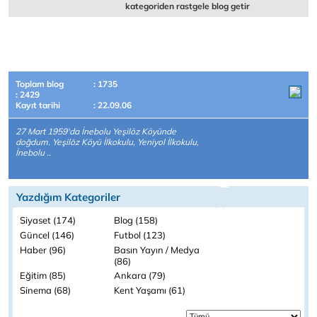
kategoriden rastgele blog getir
Toplam blog
: 1735
: 2429
Kayıt tarihi
: 22.09.06
27 Mart 1959'da İnebolu Yeşilöz Köyünde
doğdum. Yeşilöz Köyü İlkokulu, Yeniyol İlkokulu,
İnebolu ..
Yazdığım Kategoriler
Siyaset (174)
Blog (158)
Güncel (146)
Futbol (123)
Haber (96)
Basın Yayın / Medya
(86)
Eğitim (85)
Ankara (79)
Sinema (68)
Kent Yaşamı (61)