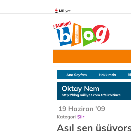
Milliyet
Ana Sayfam
Hakkımda
B
Oktay Nem
http://blog.milliyet.com.tr/siirbitince
19 Haziran '09
Kategori
Şiir
Asıl sen üşüyor