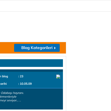
Blog Kategorileri
m blog
: 23
tarihi
: 10.05.09
 Odabaşı hayranı.
irmenleriyle
eyi seviyor... ..