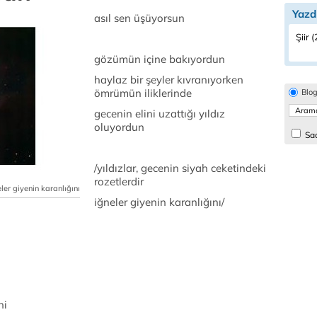
Yazd
asıl sen üşüyorsun
Şiir 
gözümün içine bakıyordun
haylaz bir şeyler kıvranıyorken
ömrümün iliklerinde
Blo
gecenin elini uzattığı yıldız
oluyordun
Sad
/yıldızlar, gecenin siyah ceketindeki
rozetlerdir
eler giyenin karanlığını
iğneler giyenin karanlığını/
ni