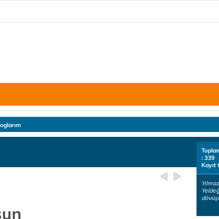
loglarım
Topla
: 339
Kayıt 
Yılmaz
Yeldeğ
dövüşm
sun