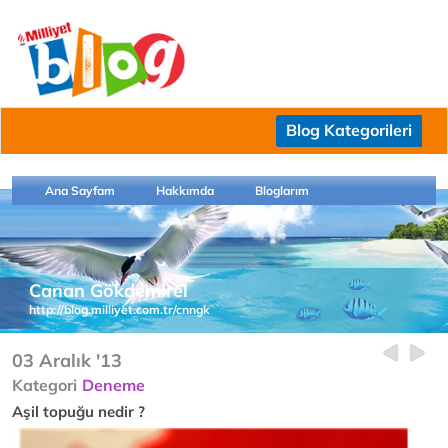
Blog Kategorileri
Ana Sayfam
Hakkımda
Bloglarım
Canan Gökdemirel
http://blog.milliyet.com.tr/cnngk
03 Aralık '13
Kategori
Deneme
Aşil topuğu nedir ?