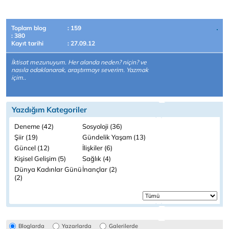
Toplam blog
: 159
: 380
Kayıt tarihi
: 27.09.12
İktisat mezunuyum. Her alanda neden? niçin? ve
nasıla odaklanarak, araştırmayı severim. Yazmak
içim..
Yazdığım Kategoriler
Deneme (42)
Sosyoloji (36)
Şiir (19)
Gündelik Yaşam (13)
Güncel (12)
İlişkiler (6)
Kişisel Gelişim (5)
Sağlık (4)
Dünya Kadınlar Günü
İnançlar (2)
(2)
Bloglarda
Yazarlarda
Galerilerde