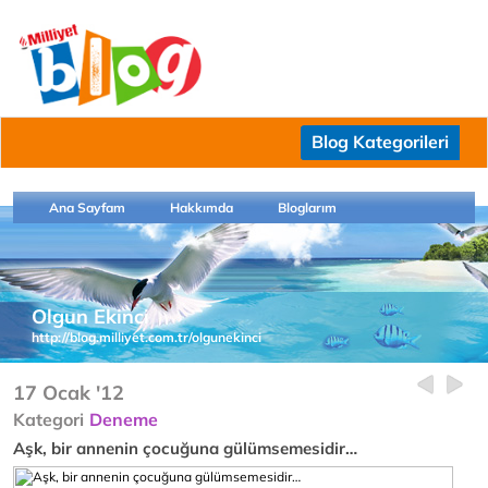
Blog Kategorileri
Ana Sayfam
Hakkımda
Bloglarım
Olgun Ekinci
http://blog.milliyet.com.tr/olgunekinci
17 Ocak '12
Kategori
Deneme
Aşk, bir annenin çocuğuna gülümsemesidir…