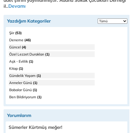
adet şiirim yayınlanmıştır. Adana Sokak Çocukları Derneği
Devamı
il..
Yazdığım Kategoriler
Şiir
(53)
Deneme
(46)
Güncel
(4)
Özel Lezzet Durakları
(1)
Aşk - Evlilik
(1)
Kitap
(1)
Gündelik Yaşam
(1)
Anneler Günü
(1)
Babalar Günü
(1)
Ben Bildiriyorum
(1)
Yorumlarım
Sümerler Kürtmüş meğer!