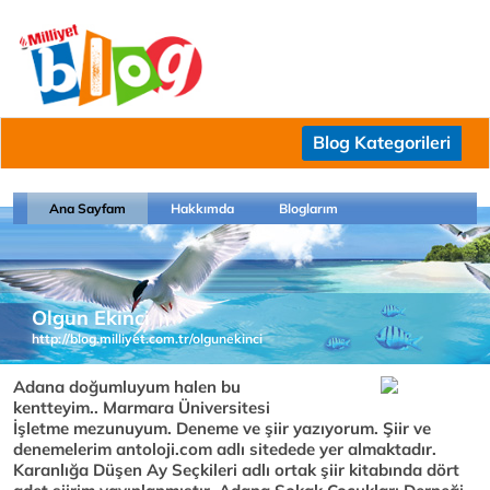
Blog Kategorileri
Ana Sayfam
Hakkımda
Bloglarım
Olgun Ekinci
http://blog.milliyet.com.tr/olgunekinci
Adana doğumluyum halen bu
kentteyim.. Marmara Üniversitesi
İşletme mezunuyum. Deneme ve şiir yazıyorum. Şiir ve
denemelerim antoloji.com adlı sitedede yer almaktadır.
Karanlığa Düşen Ay Seçkileri adlı ortak şiir kitabında dört