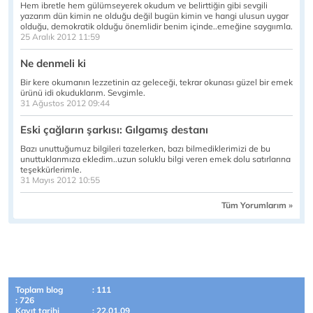
Hem ibretle hem gülümseyerek okudum ve belirttiğin gibi sevgili
yazarım dün kimin ne olduğu değil bugün kimin ve hangi ulusun uygar
olduğu, demokratik olduğu önemlidir benim içinde..emeğine saygıımla.
25 Aralık 2012 11:59
Ne denmeli ki
Bir kere okumanın lezzetinin az geleceği, tekrar okunası güzel bir emek
ürünü idi okuduklarım. Sevgimle.
31 Ağustos 2012 09:44
Eski çağların şarkısı: Gılgamış destanı
Bazı unuttuğumuz bilgileri tazelerken, bazı bilmediklerimizi de bu
unuttuklarımıza ekledim..uzun soluklu bilgi veren emek dolu satırlarına
teşekkürlerimle.
31 Mayıs 2012 10:55
Tüm Yorumlarım »
Toplam blog
: 111
: 726
Kayıt tarihi
: 22.01.09