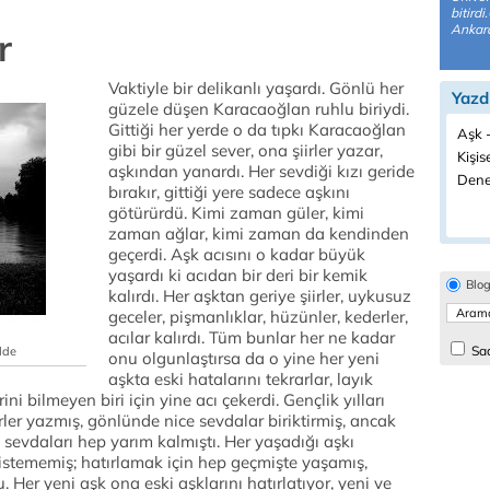
bitird
Ankara
r
Vaktiyle bir delikanlı yaşardı. Gönlü her
Yazd
güzele düşen Karacaoğlan ruhlu biriydi.
Gittiği her yerde o da tıpkı Karacaoğlan
Aşk -
gibi bir güzel sever, ona şiirler yazar,
Kişis
aşkından yanardı. Her sevdiği kızı geride
Dene
bırakır, gittiği yere sadece aşkını
götürürdü. Kimi zaman güler, kimi
zaman ağlar, kimi zaman da kendinden
geçerdi. Aşk acısını o kadar büyük
yaşardı ki acıdan bir deri bir kemik
Blo
kalırdı. Her aşktan geriye şiirler, uykusuz
geceler, pişmanlıklar, hüzünler, kederler,
acılar kalırdı. Tüm bunlar her ne kadar
Sad
lde
onu olgunlaştırsa da o yine her yeni
aşkta eski hatalarını tekrarlar, layık
i bilmeyen biri için yine acı çekerdi. Gençlik yılları
rler yazmış, gönlünde nice sevdalar biriktirmiş, ancak
 sevdaları hep yarım kalmıştı. Her yaşadığı aşkı
tememiş; hatırlamak için hep geçmişte yaşamış,
 Her yeni aşk ona eski aşklarını hatırlatıyor, yeni ve