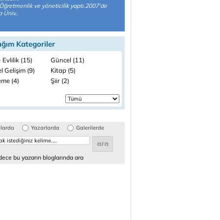
i.Öğretmenlik ve yöneticilik yaptı.2007'de
 Üniv..
ığım Kategoriler
 Evlilik (15)
Güncel (11)
el Gelişim (9)
Kitap (5)
me (4)
Şiir (2)
glarda
Yazarlarda
Galerilerde
ece bu yazarın bloglarında ara