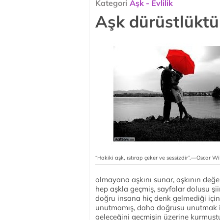
Kategori
Aşk - Evlilik
Aşk dürüstlüktü
“Hakiki aşk, ıstırap çeker ve sessizdir”.—Oscar Wi
olmayana aşkını sunar, aşkının değerin
hep aşkla geçmiş, sayfalar dolusu şii
doğru insana hiç denk gelmediği için
unutmamış, daha doğrusu unutmak is
geleceğini geçmişin üzerine kurmuştu.