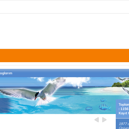
loglarım
Topla
: 1156
Kayıt 
1977 
Üniver