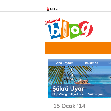
Milliyet
Ana Sayfam
Hakkımda
B
Şükrü Uyar
http://blog.milliyet.com.tr/sukruuyar
15 Ocak '14