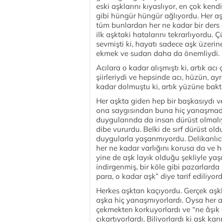
eski aşklarını kıyaslıyor, en çok kend
gibi hüngür hüngür ağlıyordu. Her aşk
tüm bunlardan her ne kadar bir ders 
ilk aşktaki hatalarını tekrarlıyordu.
sevmişti ki, hayatı sadece aşk üzer
ekmek ve sudan daha da önemliydi.
Acılara o kadar alışmıştı ki, artık ac
şiirleriydi ve hepsinde acı, hüzün, ayr
kadar dolmuştu ki, artık yüzüne baktığ
Her aşkta giden hep bir başkasıydı v
ona saygısından buna hiç yanaşmadı.
duygularında da insan dürüst olmalıy
dibe vururdu. Belki de sırf dürüst old
duygularla yaşanmıyordu. Delikanlıc
her ne kadar varlığını korusa da ve h
yine de aşk layık olduğu şekliyle ya
indirgenmiş, bir köle gibi pazarlarda 
para, o kadar aşk” diye tarif ediliyord
Herkes aşktan kaçıyordu. Gerçek aşkla
aşka hiç yanaşmıyorlardı. Oysa her aş
çekmekten korkuyorlardı ve “ne âşık o
çıkartıyorlardı. Biliyorlardı ki aşk k