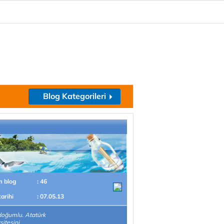
Blog Kategorileri
m blog
: 46
tarihi
: 07.05.13
doğumlu. Atatürk
sitesini