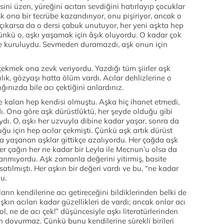
isini üzen, yüreğini acıtan sevdiğini hatırlayıp çocuklar
 ona bir tecrübe kazandırıyor, onu pişiriyor, ancak o
çıkarsa da o dersi çabuk unutuyor, her yeni aşkta hep
 Çünkü o, aşkı yaşamak için âşık oluyordu. O kadar çok
ine kuruluydu. Sevmeden duramazdı, aşk onun için
ı çekmek ona zevk veriyordu. Yazdığı tüm şiirler aşk
ılık, gözyaşı hatta ölüm vardı. Acılar dehlizlerine o
ınızda bile acı çektiğini anlardınız.
e kalan hep kendisi olmuştu. Aşka hiç ihanet etmedi,
 Ona göre aşk dürüstlüktü, her şeyde olduğu gibi
dı. O, aşkı her uzvuyla dibine kadar yaşar, sonra da
uğu için hep acılar çekmişti. Çünkü aşk artık dürüst
a yaşanan aşklar gittikçe azalıyordu. Her çağda aşk
er çağın her ne kadar bir Leyla ile Mecnun’u olsa da
şanmıyordu. Aşk zamanla değerini yitirmiş, basite
satılmıştı. Her aşkın bir değeri vardı ve bu, “ne kadar
u.
rın kendilerine acı getireceğini bildiklerinden belki de
kın acıları kadar güzellikleri de vardı; ancak onlar acı
l, ne de acı çek!” düşüncesiyle aşkı literatürlerinden
arın doyurmaz. Çünkü bunu kendilerine sürekli birileri