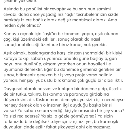
şekilde yüksektir.
Aslında bu popülist bir cevaptır ve bu sorunun samimi
cevabı, daha önce yaşadığınız “aşk” tecrübelerinizin sizde
bıraktığı izlere bağlı olarak değişir mantıksal olarak. Ama
neden öyle olmaz?
Konuyu açmak için “aşk”ın bir tanımını yapıp, aşık olunan
çağ, kişi üzerindeki etkileri, sonuç olarak da nasıl
sonuçlanabileceği üzerinde biraz konuşmak gerekir.
Aşık olmak, başlangıcında karşı cinsten (normalde) bir kişiyi
kafaya takıp, sabah uyanınca onunla güne başlayıp, gün
boyu onu düşünüp, akşam yatarken onun hayalleri ile
uyumanız demektir. Eğer bu dönemde girmeniz gereken bir
sınav, bitirmeniz gereken bir iş veya proje varsa haliniz
yaman, her şeyi yüz üstü bırakmanız çok güçlü bir olasılıktır.
Duygusal olarak hassas ve kırılgan bir döneme girip, üstelik
de bir tutku, takıntı, kıskanma ve paranoya girdabına
düşeceksinizdir. Kıskanmam demeyin, ya sizin için neredeyse
her şey demek olan o insanın ilgi duyduğu başka birisi
varsa? Ya sabah selam verdiği kişiyle arasında bir şey varsa?
Ya sizi red ederse? Ya sizi o gözle görmüyorsa? Ya sizin
farkınızda bile değilse? ..diye içiniz içinizi yer, bu karmaşık
duygular içinde ezilir fakat şikayetçi dahi olamazsınız.