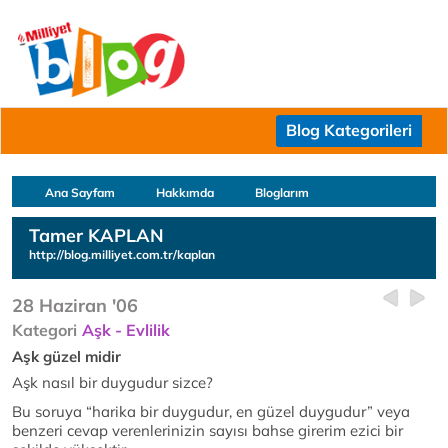
Blog Kategorileri
Ana Sayfam
Hakkımda
Bloglarım
Tamer KAPLAN
http://blog.milliyet.com.tr/kaplan
28 Haziran '06
Kategori
Aşk - Evlilik
Aşk güzel midir
Aşk nasıl bir duygudur sizce?
Bu soruya “harika bir duygudur, en güzel duygudur” veya
benzeri cevap verenlerinizin sayısı bahse girerim ezici bir