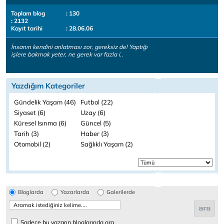
Toplam blog
: 130
: 2132
Kayıt tarihi
: 28.06.06
İnsanın kendini anlatması zor, gereksiz de! Yaptığı
işlere bakmak yeter, ne gerek var fazla i..
Yazdığım Kategoriler
Gündelik Yaşam (46)
Futbol (22)
Siyaset (6)
Uzay (6)
Küresel Isınma (6)
Güncel (5)
Tarih (3)
Haber (3)
Otomobil (2)
Sağlıklı Yaşam (2)
Bloglarda
Yazarlarda
Galerilerde
Sadece bu yazarın bloglarında ara