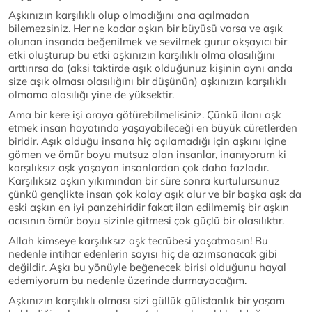
Aşkınızın karşılıklı olup olmadığını ona açılmadan
bilemezsiniz. Her ne kadar aşkın bir büyüsü varsa ve aşık
olunan insanda beğenilmek ve sevilmek gurur okşayıcı bir
etki oluşturup bu etki aşkınızın karşılıklı olma olasılığını
arttırırsa da (aksi taktirde aşık olduğunuz kişinin aynı anda
size aşık olması olasılığını bir düşünün) aşkınızın karşılıklı
olmama olasılığı yine de yüksektir.
Ama bir kere işi oraya götürebilmelisiniz. Çünkü ilanı aşk
etmek insan hayatında yaşayabileceği en büyük cüretlerden
biridir. Aşık olduğu insana hiç açılamadığı için aşkını içine
gömen ve ömür boyu mutsuz olan insanlar, inanıyorum ki
karşılıksız aşk yaşayan insanlardan çok daha fazladır.
Karşılıksız aşkın yıkımından bir süre sonra kurtulursunuz
çünkü gençlikte insan çok kolay aşık olur ve bir başka aşk da
eski aşkın en iyi panzehiridir fakat ilan edilmemiş bir aşkın
acısının ömür boyu sizinle gitmesi çok güçlü bir olasılıktır.
Allah kimseye karşılıksız aşk tecrübesi yaşatmasın! Bu
nedenle intihar edenlerin sayısı hiç de azımsanacak gibi
değildir. Aşkı bu yönüyle beğenecek birisi olduğunu hayal
edemiyorum bu nedenle üzerinde durmayacağım.
Aşkınızın karşılıklı olması sizi güllük gülistanlık bir yaşam