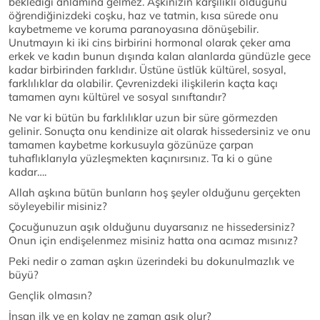
beklediği anlamına gelmez. Aşkınızın karşılıklı olduğunu
öğrendiğinizdeki coşku, haz ve tatmin, kısa sürede onu
kaybetmeme ve koruma paranoyasına dönüşebilir.
Unutmayın ki iki cins birbirini hormonal olarak çeker ama
erkek ve kadın bunun dışında kalan alanlarda gündüzle gece
kadar birbirinden farklıdır. Üstüne üstlük kültürel, sosyal,
farklılıklar da olabilir. Çevrenizdeki ilişkilerin kaçta kaçı
tamamen aynı kültürel ve sosyal sınıftandır?
Ne var ki bütün bu farklılıklar uzun bir süre görmezden
gelinir. Sonuçta onu kendinize ait olarak hissedersiniz ve onu
tamamen kaybetme korkusuyla gözünüze çarpan
tuhaflıklarıyla yüzleşmekten kaçınırsınız. Ta ki o güne
kadar….
Allah aşkına bütün bunların hoş şeyler olduğunu gerçekten
söyleyebilir misiniz?
Çocuğunuzun aşık olduğunu duyarsanız ne hissedersiniz?
Onun için endişelenmez misiniz hatta ona acımaz mısınız?
Peki nedir o zaman aşkın üzerindeki bu dokunulmazlık ve
büyü?
Gençlik olmasın?
İnsan ilk ve en kolay ne zaman aşık olur?