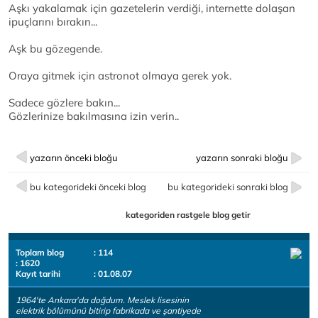
Aşkı yakalamak için gazetelerin verdiği, internette dolaşan
ipuçlarını bırakın...
Aşk bu gözegende.
Oraya gitmek için astronot olmaya gerek yok.
Sadece gözlere bakın...
Gözlerinize bakılmasına izin verin..
yazarın önceki bloğu
yazarın sonraki bloğu
bu kategorideki önceki blog
bu kategorideki sonraki blog
kategoriden rastgele blog getir
Toplam blog
: 114
: 1620
Kayıt tarihi
: 01.08.07
1964'te Ankara'da doğdum. Meslek lisesinin
elektrik bölümünü bitirip fabrikada ve şantiyede