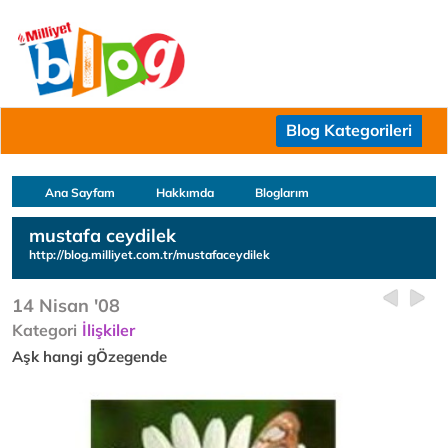
Blog Kategorileri
Ana Sayfam
Hakkımda
Bloglarım
mustafa ceydilek
http://blog.milliyet.com.tr/mustafaceydilek
14 Nisan '08
Kategori
İlişkiler
Aşk hangi gÖzegende