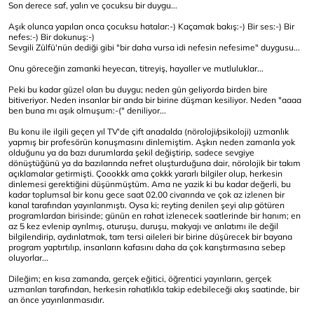
Son derece saf, yalın ve çocuksu bir duygu...
Aşık olunca yapılan onca çocuksu hatalar:-) Kaçamak bakış:-) Bir ses:-) Bir
nefes:-) Bir dokunuş:-)
Sevgili Zülfü'nün dediği gibi "bir daha vursa idi nefesin nefesime" duygusu...
Onu göreceğin zamanki heyecan, titreyiş, hayaller ve mutluluklar...
Peki bu kadar güzel olan bu duygu; neden gün geliyorda birden bire
bitiveriyor. Neden insanlar bir anda bir birine düşman kesiliyor. Neden "aaaa
ben buna mı aşık olmuşum:-(" deniliyor...
Bu konu ile ilgili geçen yıl TV'de çift anadalda (nöroloji/psikoloji) uzmanlık
yapmış bir profesörün konuşmasını dinlemiştim. Aşkın neden zamanla yok
olduğunu ya da bazı durumlarda şekil değiştirip, sadece sevgiye
dönüştüğünü ya da bazılarında nefret oluşturduğuna dair, nörolojik bir takım
açıklamalar getirmişti. Çoookkk ama çokkk yararlı bilgiler olup, herkesin
dinlemesi gerektiğini düşünmüştüm. Ama ne yazik ki bu kadar değerli, bu
kadar toplumsal bir konu gece saat 02.00 civarında ve çok az izlenen bir
kanal tarafından yayınlanmıştı. Oysa ki; reyting denilen şeyi alıp götüren
programlardan birisinde; günün en rahat izlenecek saatlerinde bir hanım; en
az 5 kez evlenip ayrılmış, oturuşu, duruşu, makyajı ve anlatımı ile değil
bilgilendirip, aydınlatmak, tam tersi aileleri bir birine düşürecek bir bayana
program yaptırtılıp, insanların kafasını daha da çok karıştırmasına sebep
oluyorlar...
Dileğim; en kısa zamanda, gerçek eğitici, öğrentici yayınların, gerçek
uzmanları tarafından, herkesin rahatlıkla takip edebileceği akış saatinde, bir
an önce yayınlanmasıdır.