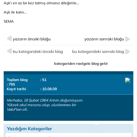
Aşk'ı en az bir kez tatmış olmanız dileğimle...
Aşk ile kalın...
SEMA
yazarın önceki bloğu
yazarın sonraki bloğu
bu kategorideki önceki blog
bu kategorideki sonraki blog
kategoriden rastgele blog getir
Toplam blog
: 51
: 795
Kayıt tarihi
: 10.08.09
Merhaba, 18 Şubat 1964 Artvin doğumluyum.
Yüksek okul mezunu olup, uluslararası bir
Vakıf'tan ofi..
Yazdığım Kategoriler