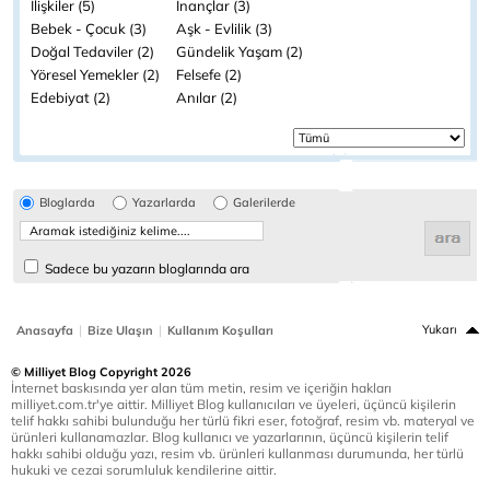
İlişkiler (5)
İnançlar (3)
Bebek - Çocuk (3)
Aşk - Evlilik (3)
Doğal Tedaviler (2)
Gündelik Yaşam (2)
Yöresel Yemekler (2)
Felsefe (2)
Edebiyat (2)
Anılar (2)
Bloglarda
Yazarlarda
Galerilerde
Sadece bu yazarın bloglarında ara
|
|
Yukarı
Anasayfa
Bize Ulaşın
Kullanım Koşulları
© Milliyet Blog Copyright 2026
İnternet baskısında yer alan tüm metin, resim ve içeriğin hakları
milliyet.com.tr'ye aittir. Milliyet Blog kullanıcıları ve üyeleri, üçüncü kişilerin
telif hakkı sahibi bulunduğu her türlü fikri eser, fotoğraf, resim vb. materyal ve
ürünleri kullanamazlar. Blog kullanıcı ve yazarlarının, üçüncü kişilerin telif
hakkı sahibi olduğu yazı, resim vb. ürünleri kullanması durumunda, her türlü
hukuki ve cezai sorumluluk kendilerine aittir.