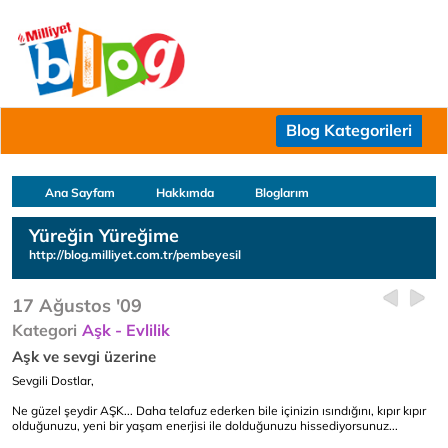
Blog Kategorileri
Ana Sayfam
Hakkımda
Bloglarım
Yüreğin Yüreğime
http://blog.milliyet.com.tr/pembeyesil
17 Ağustos '09
Kategori
Aşk - Evlilik
Aşk ve sevgi üzerine
Sevgili Dostlar,
Ne güzel şeydir AŞK... Daha telafuz ederken bile içinizin ısındığını, kıpır kıpır
olduğunuzu, yeni bir yaşam enerjisi ile dolduğunuzu hissediyorsunuz...