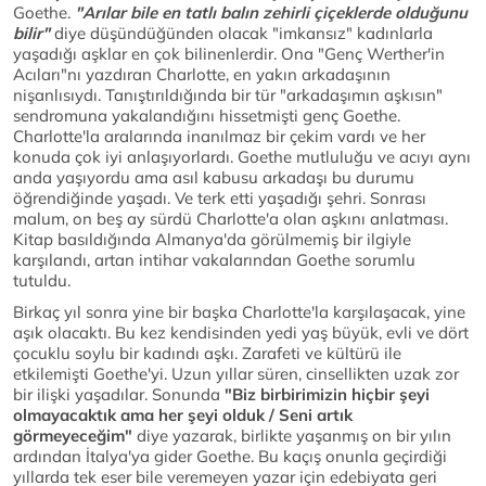
Goethe.
"Arılar bile en tatlı balın zehirli çiçeklerde olduğunu
bilir"
diye düşündüğünden olacak "imkansız" kadınlarla
yaşadığı aşklar en çok bilinenlerdir. Ona "Genç Werther'in
Acıları"nı yazdıran Charlotte, en yakın arkadaşının
nişanlısıydı. Tanıştırıldığında bir tür "arkadaşımın aşkısın"
sendromuna yakalandığını hissetmişti genç Goethe.
Charlotte'la aralarında inanılmaz bir çekim vardı ve her
konuda çok iyi anlaşıyorlardı. Goethe mutluluğu ve acıyı aynı
anda yaşıyordu ama asıl kabusu arkadaşı bu durumu
öğrendiğinde yaşadı. Ve terk etti yaşadığı şehri. Sonrası
malum, on beş ay sürdü Charlotte'a olan aşkını anlatması.
Kitap basıldığında Almanya'da görülmemiş bir ilgiyle
karşılandı, artan intihar vakalarından Goethe sorumlu
tutuldu.
Birkaç yıl sonra yine bir başka Charlotte'la karşılaşacak, yine
aşık olacaktı. Bu kez kendisinden yedi yaş büyük, evli ve dört
çocuklu soylu bir kadındı aşkı. Zarafeti ve kültürü ile
etkilemişti Goethe'yi. Uzun yıllar süren, cinsellikten uzak zor
bir ilişki yaşadılar. Sonunda
"Biz birbirimizin hiçbir şeyi
olmayacaktık ama her şeyi olduk / Seni artık
görmeyeceğim"
diye yazarak, birlikte yaşanmış on bir yılın
ardından İtalya'ya gider Goethe. Bu kaçış onunla geçirdiği
yıllarda tek eser bile veremeyen yazar için edebiyata geri