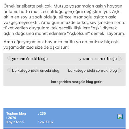
Örnekler elbette pek çok. Mutsuz yaşanmaları aşkın hayatın
anlamı, hatta mucizesi olduğu gerçeğini değiştirmiyor. Aşk,
aklın en soylu zaafı olduğu sürece insanoğlu aşktan asla
vazgeçmeyecektir. Ama günümüzde birkaç sevişmeden sonra
tüketiverilen duygulara, tek gecelik ilişkilere "aşk" diyerek
aşkın doğasına ihanet edenlere "Aşkolsun!" demek istiyorum.
Ama eğer,yaşamınız boyunca mutlu ya da mutsuz hiç aşk
yaşamadınızsa size de aşkolsun!
yazarın önceki bloğu
yazarın sonraki bloğu
bu kategorideki önceki blog
bu kategorideki sonraki blog
kategoriden rastgele blog getir
Toplam blog
: 235
: 2079
Kayıt tarihi
: 26.09.07