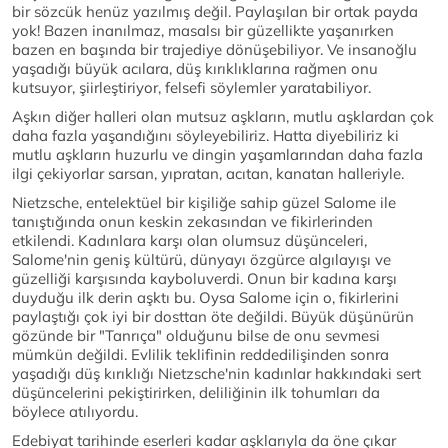
bir sözcük henüz yazılmış değil. Paylaşılan bir ortak payda
yok! Bazen inanılmaz, masalsı bir güzellikte yaşanırken
bazen en başında bir trajediye dönüşebiliyor. Ve insanoğlu
yaşadığı büyük acılara, düş kırıklıklarına rağmen onu
kutsuyor, şiirleştiriyor, felsefi söylemler yaratabiliyor.
Aşkın diğer halleri olan mutsuz aşkların, mutlu aşklardan çok
daha fazla yaşandığını söyleyebiliriz. Hatta diyebiliriz ki
mutlu aşkların huzurlu ve dingin yaşamlarından daha fazla
ilgi çekiyorlar sarsan, yıpratan, acıtan, kanatan halleriyle.
Nietzsche, entelektüel bir kişiliğe sahip güzel Salome ile
tanıştığında onun keskin zekasından ve fikirlerinden
etkilendi. Kadınlara karşı olan olumsuz düşünceleri,
Salome'nin geniş kültürü, dünyayı özgürce algılayışı ve
güzelliği karşısında kayboluverdi. Onun bir kadına karşı
duyduğu ilk derin aşktı bu. Oysa Salome için o, fikirlerini
paylaştığı çok iyi bir dosttan öte değildi. Büyük düşünürün
gözünde bir "Tanrıça" olduğunu bilse de onu sevmesi
mümkün değildi. Evlilik teklifinin reddedilişinden sonra
yaşadığı düş kırıklığı Nietzsche'nin kadınlar hakkındaki sert
düşüncelerini pekiştirirken, deliliğinin ilk tohumları da
böylece atılıyordu.
Edebiyat tarihinde eserleri kadar aşklarıyla da öne çıkar