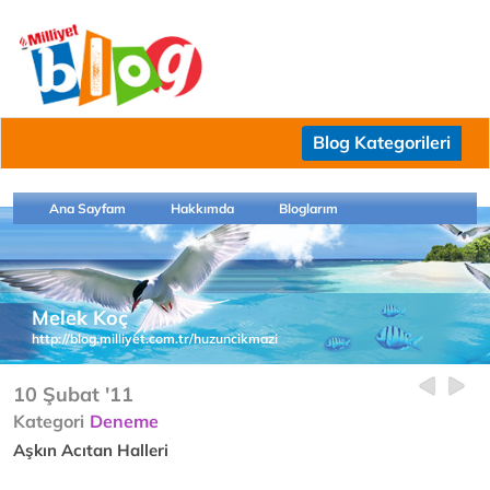
Blog Kategorileri
Ana Sayfam
Hakkımda
Bloglarım
Melek Koç
http://blog.milliyet.com.tr/huzuncikmazi
10 Şubat '11
Kategori
Deneme
Aşkın Acıtan Halleri