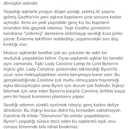
dönüştür aslında.
Yaşadığı aşklarla yorgun düşen yüreği, yetmiş iki yaşına
gelmiş Goethe'nin yeni aşkına kapılarını yine sonuna kadar
açmıştır. Ama on yedi yaşındaki genç kız bu kapıların
önünden bile geçmek istemez. Yaşlı Goethe çevresinin
kendisine "çıldırmış" demesine aldırmayıp sevdiği kıza şiirler
yazar. Evlenme teklifinin reddedilişi, yaşamındaki son düş
kırıklığı olur.
Mutsuz aşklarda taraflar çok acı çekseler de saklı bir
mutluluk yaşadıkları bilinir. Oysa saplantılı aşklar bir lanettir
aynı zamanda. Tıpkı Lady Caroline Lamp ile Lord Byron'ın
ilişkisi gibi. Lady Caroline, şiirlerinden etkilendiği Byron'la
uzun süre mektuplaştıktan sonra tanışmaya karar verir. Bu
gerçekleştiğinde Caroline çok mutlu olmuş,şaire hayranlığı
aşka dönüşmüştür ama Byron için durum çok farklıdır. İlişkiyi
bitirmek için ısrar eden Byron'a karşılık Caroline, birlikte kaçıp
yeni bir hayat kurmanın planlarını yapar.
Sevdiği adamın sürekli ayrılmak isteyişi genç kadını deliye
döndürür. Bu ilişkiyi kocası dahil hiç kimseden saklamayan
Caroline ilk kitabı "Glenarvon"da anlatır yaşadıklarını .
Byron'ı yaşadığı sürece taciz eden bu saplantılı aşık, onu
cenaze töreninde bile rahat bırakmaz.