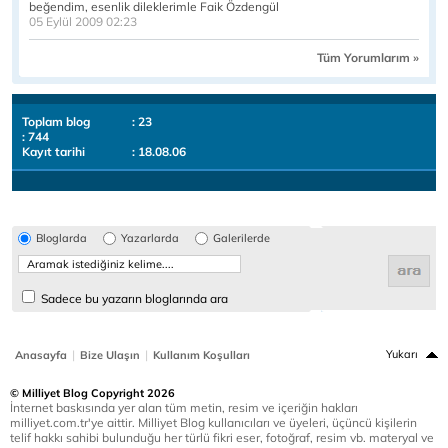
beğendim, esenlik dileklerimle Faik Özdengül
05 Eylül 2009 02:23
Tüm Yorumlarım »
Toplam blog
: 23
: 744
Kayıt tarihi
: 18.08.06
Bloglarda
Yazarlarda
Galerilerde
Sadece bu yazarın bloglarında ara
|
|
Yukarı
Anasayfa
Bize Ulaşın
Kullanım Koşulları
© Milliyet Blog Copyright 2026
İnternet baskısında yer alan tüm metin, resim ve içeriğin hakları
milliyet.com.tr'ye aittir. Milliyet Blog kullanıcıları ve üyeleri, üçüncü kişilerin
telif hakkı sahibi bulunduğu her türlü fikri eser, fotoğraf, resim vb. materyal ve