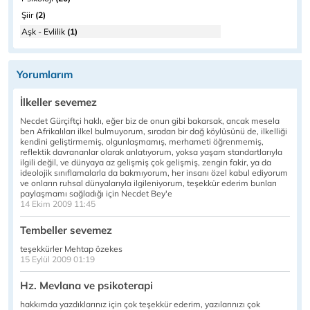
Şiir
(2)
Aşk - Evlilik
(1)
Yorumlarım
İlkeller sevemez
Necdet Gürçiftçi haklı, eğer biz de onun gibi bakarsak, ancak mesela
ben Afrikalıları ilkel bulmuyorum, sıradan bir dağ köylüsünü de, ilkelliği
kendini geliştirmemiş, olgunlaşmamış, merhameti öğrenmemiş,
reflektik davrananlar olarak anlatıyorum, yoksa yaşam standartlarıyla
ilgili değil, ve dünyaya az gelişmiş çok gelişmiş, zengin fakir, ya da
ideolojik sınıflamalarla da bakmıyorum, her insanı özel kabul ediyorum
ve onların ruhsal dünyalarıyla ilgileniyorum, teşekkür ederim bunları
paylaşmamı sağladığı için Necdet Bey'e
14 Ekim 2009 11:45
Tembeller sevemez
teşekkürler Mehtap özekes
15 Eylül 2009 01:19
Hz. Mevlana ve psikoterapi
hakkımda yazdıklarınız için çok teşekkür ederim, yazılarınızı çok