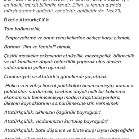
en hakiki mürşit bilimdir, fendir. Bilim ve fennin dışında
mürşit aramak gaflettir, cehalettir, dalâlettir.(ön. Ver,73)
Özetle Atatürkçülük:
Tam bağımsızlık
,
Emperyalizme ve onun temsilcilerine açıkça karşı çıkmak,
Batının "ilim ve fennini" almak,
Çeşitli maskeler arkasında etnikçilik, mezhepçilik, bölgecilik
ve alt kimliklere dayalı bölücülük yaparak ulus devlete
saldıranlarla yolları ayırmak,
Cumhuriyeti ve Atatürk'ü gönüllerde yaşatmak,
Halkı ezen vahşi liberal politikaları benimsemeyip, kamucu
politikaları sürdürmek, Üretime dayalı milli bir kalkınma
ekonomisini benimsemeyip modern kapitülasyonlara,
ülkenin kaynaklarının sömürülmesine izin vermemek
Atatürkçülük, aklımızın özgürlük bayrağıdır!
Atatürkçülük, vicdanımızın kurtuluş bayrağıdır!
Atatürkçülük, batıl düşünce ve biate karşı isyan bayrağıdır!