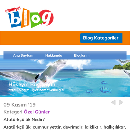
Blog Kategorileri
Ana Sayfam
Hakkımda
Bloglarım
Hüseyin Başdoğan
http://blog.milliyet.com.tr/dilbilgisi
09 Kasım '19
Kategori
Özel Günler
Atatürkçülük Nedir?
Atatürkçülük; cumhuriyettir, devrimdir, laikliktir, halkçılıktır,