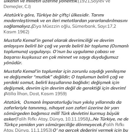
ülkenin ve milletin üzerine yönelttik
.(1921,Söylev ve
Demeçler, C.I)
Atatürk’e göre, Türkiye bir çiftçi ülkesidir. Tarımı
modernleştirmek ve en ileri metotlardan yararlandırılmasını
sağlamalıyız.(
Ziya Müezzin oğlu, Sümerbank, Sayı:17,2
Kasım 1962)
Mustafa Kemal’in genel olarak devrimciliği ve devrim
anlayışını belirli bir çağ ve yerde belirli bir topluma (Osmanlı
toplumuna) uygulayışı. O’nun bu uygulama çabası ve
başarısı kuşkusuz en çok minnet ve saygı duyduğumuz
yönüdür.
Mustafa Kemal’in toplumlar için zorunlu saydığı yenileşme
ve değişmeler “mutlak” değildir; O toplumun belirli çağ ve
yerdeki somut, belirli koşullarına bağlıdır; değişmek için
değişmek, devrim için devrim değil de gerektiği için devrim
!
(
Atilla İlhan, Dost, Kasım 1959)
Atatürk, Osmanlı İmparatorluğu’nun yıkılış yıllarında da
zaferleriyle tanınmış, nihayet son zaferi üzerine bir yarı
sömürgeden bağımsız millî Türk devletini kurmuş büyük
asker
(Falih Rıfkı Atay, Dünya, 10.11.1958
)…Ne Türkiye, ne de
Türkçe yeniden yarı sömürgeciliğe dönmeyecek.(
Falih Rıfkı
Atay, Dünya, 11.1.1953)
O’ na gerçek değerini vermek için bu