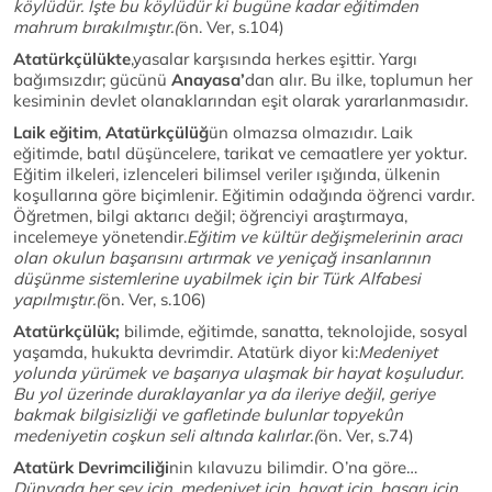
köylüdür. İşte bu köylüdür ki bugüne kadar eğitimden
mahrum bırakılmıştır.(
ön. Ver, s.104)
Atatürkçülükte
,yasalar karşısında herkes eşittir. Yargı
bağımsızdır; gücünü
Anayasa’
dan alır. Bu ilke, toplumun her
kesiminin devlet olanaklarından eşit olarak yararlanmasıdır.
Laik eğitim
,
Atatürkçülüğ
ün olmazsa olmazıdır. Laik
eğitimde, batıl düşüncelere, tarikat ve cemaatlere yer yoktur.
Eğitim ilkeleri, izlenceleri bilimsel veriler ışığında, ülkenin
koşullarına göre biçimlenir. Eğitimin odağında öğrenci vardır.
Öğretmen, bilgi aktarıcı değil; öğrenciyi araştırmaya,
incelemeye yönetendir.
Eğitim ve kültür değişmelerinin aracı
olan okulun başarısını artırmak ve yeniçağ insanlarının
düşünme sistemlerine uyabilmek için bir Türk Alfabesi
yapılmıştır.(
ön. Ver, s.106)
Atatürkçülük;
bilimde, eğitimde, sanatta, teknolojide, sosyal
yaşamda, hukukta devrimdir. Atatürk diyor ki:
Medeniyet
yolunda yürümek ve başarıya ulaşmak bir hayat koşuludur.
Bu yol üzerinde duraklayanlar ya da ileriye değil, geriye
bakmak bilgisizliği ve gafletinde bulunlar topyekûn
medeniyetin coşkun seli altında kalırlar.(
ön. Ver, s.74)
Atatürk Devrimciliği
nin kılavuzu bilimdir. O’na göre…
Dünyada her şey için, medeniyet için, hayat için, başarı için