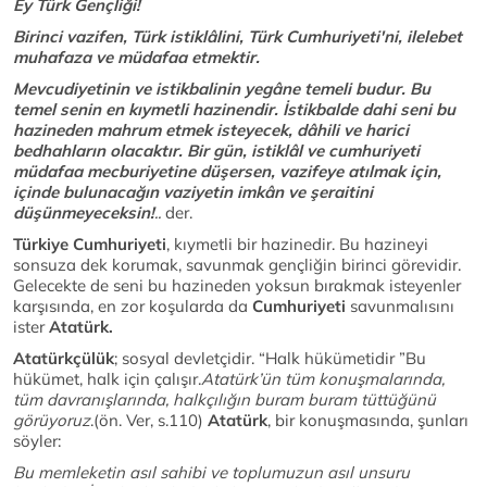
Ey Türk Gençliği!
Birinci vazifen, Türk istiklâlini, Türk Cumhuriyeti'ni, ilelebet
muhafaza ve müdafaa etmektir.
Mevcudiyetinin ve istikbalinin yegâne temeli budur. Bu
temel senin en kıymetli hazinendir. İstikbalde dahi seni bu
hazineden mahrum etmek isteyecek, dâhili ve harici
bedhahların olacaktır. Bir gün, istiklâl ve cumhuriyeti
müdafaa mecburiyetine düşersen, vazifeye atılmak için,
içinde bulunacağın vaziyetin imkân ve şeraitini
düşünmeyeceksin!
..
der.
Türkiye Cumhuriyeti
, kıymetli bir hazinedir. Bu hazineyi
sonsuza dek korumak, savunmak gençliğin birinci görevidir.
Gelecekte de seni bu hazineden yoksun bırakmak isteyenler
karşısında, en zor koşularda da
Cumhuriyeti
savunmalısını
ister
Atatürk.
Atatürkçülük
; sosyal devletçidir. “Halk hükümetidir ”Bu
hükümet, halk için çalışır.
Atatürk’ün tüm konuşmalarında,
tüm davranışlarında, halkçılığın buram buram tüttüğünü
görüyoruz
.(ön. Ver, s.110)
Atatürk
, bir konuşmasında, şunları
söyler:
Bu memleketin asıl sahibi ve toplumuzun asıl unsuru