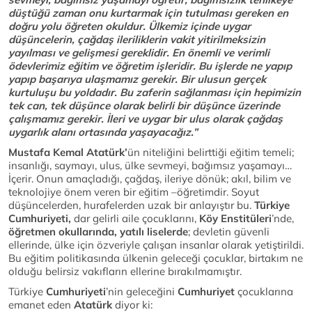
düştüğü zaman onu kurtarmak için tutulması gereken en
doğru yolu öğreten okuldur. Ülkemiz içinde uygar
düşüncelerin, çağdaş ileriliklerin vakit yitirilmeksizin
yayılması ve gelişmesi gereklidir. En önemli ve verimli
ödevlerimiz eğitim ve öğretim işleridir. Bu işlerde ne yapıp
yapıp başarıya ulaşmamız gerekir. Bir ulusun gerçek
kurtuluşu bu yoldadır. Bu zaferin sağlanması için hepimizin
tek can, tek düşünce olarak belirli bir düşünce üzerinde
çalışmamız gerekir. İleri ve uygar bir ulus olarak çağdaş
uygarlık alanı ortasında yaşayacağız.”
Mustafa Kemal Atatürk’
ün niteliğini belirttiği eğitim temeli;
insanlığı, saymayı, ulus, ülke sevmeyi, bağımsız yaşamayı…
İçerir. Onun amaçladığı, çağdaş, ileriye dönük; akıl, bilim ve
teknolojiye önem veren bir eğitim –öğretimdir. Soyut
düşüncelerden, hurafelerden uzak bir anlayıştır bu.
Türkiye
Cumhuriyeti,
dar gelirli aile çocuklarını,
Köy Enstitüleri
’nde,
öğretmen okullarında, yatılı liselerde
; devletin güvenli
ellerinde, ülke için özveriyle çalışan insanlar olarak yetiştirildi.
Bu eğitim politikasında ülkenin geleceği çocuklar, birtakım ne
olduğu belirsiz vakıfların ellerine bırakılmamıştır.
Türkiye
Cumhuriyeti
’nin geleceğini
Cumhuriyet
çocuklarına
emanet eden
Atatürk
diyor ki: