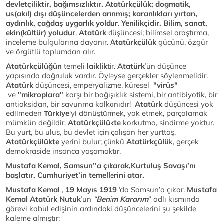
devletçiliktir, bağımsızlıktır. Atatürkçülük; dogmatik,
us(akıl) dışı düşüncelerden arınmış; karanlıkları yırtan,
aydınlık, çağdaş uygarlık yoldur
.
Yenilikçidir. Bilim, sanat,
ekin(kültür) yoludur
.
Atatürk
düşüncesi; bilimsel araştırma,
inceleme bulgularına dayanır.
Atatürkçülük
gücünü, özgür
ve örgütlü toplumdan alır.
Atatürkçülüğün
temeli
laiklik
tir.
Atatürk
’ün düşünce
yapısında doğruluk vardır. Öyleyse gerçekler söylenmelidir.
Atatürk
düşüncesi, emperyalizme, küresel
"virüs"
ve
"mikroplara"
karşı bir bağışıklık sistemi, bir antibiyotik, bir
antioksidan, bir savunma kalkanıdır!
Atatürk
düşüncesi yok
edilmeden
Türkiye
'yi dönüştürmek, yok etmek, parçalamak
mümkün değildir.
Atatürkçülükte
korkutma, sindirme yoktur.
Bu yurt, bu ulus, bu devlet için çalışan her yurttaş,
Atatürkçülükte
yerini bulur; çünkü
Atatürkçülü
k, gerçek
demokraside insanca yaşamaktır.
Mustafa Kemal, Samsun’’a çıkarak,Kurtuluş Savaşı’nı
başlatır, Cumhuriyet’in temellerini atar.
Mustafa Kemal
,
19 Mayıs 1919
‘da Samsun’a çıkar.
Mustafa
Kemal Atatürk
Nutuk
’un
“
Benim Kararım
” adlı kısmında
görevi kabul edişinin ardındaki düşüncelerini şu şekilde
kaleme almıştır: