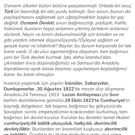
Osmanlı ülkeleri bütün bütüne parçalanmıştı. Ortada bir avuç
Türk
’ün
barındığı bir ata yurdu kalmıştı. Son sorun, bunun da
paylaşılmasını sağlamak için uğraşılmaktan başka bir şey
değildi.
Osmanlı Devleti
, onun bağımsızlığı, padişah, halife,
hükümet, bunların hepsi anlamını yitirmiş birtakım anlamsız
sözlerdi. Neyin ve kimin dokunulmazlığı için kimden ve ne
gibi yardım istemek düşünülüyordu?Öyleyse sağlam ve
gerçek karar ne olabilirdi? Baylar, bu durum karşısında bir tek
karar vardı. O da ulus egemenliğine dayanan, tam bağımsız
yeni bir Türk devleti kurmak. İşte, daha İstanbul'dan
çıkmadan önce düşündüğümüz ve Samsun'da Anadolu
topraklarına ayak basar basmaz uygulamaya başladığımız
karar, bu karar olmuştur
.
İnsanca yaşamak için yapılır;
İnönüler, Sakaryalar,
Dumlupınarlar
...
30 Ağustos 1922’
de mezar olur düşmana
Anadolu.24 Temmuz 1923 ‘
Lozan Antlaşması
’yla
Sevr
tarihin derinliklerine gömülür.
29 Ekim 1923’te Cumhuriyet
’in
bayrağı dalgalanır; .tek başına, bağımsız bu gökyüzünde.
Savaştan sonra, emperyalizmin kıskacından kurtulmuş, tam
bağımsız bir devlet kurulur. Kurulan bu devletin temel ilkeleri
cumhuriyetçilik laiklik ulusçuluk, halkçılık, devrimcilik
devletçilik
tir.
Bunlardan en önemlileri kuşkusuz
devrimcilik
ve
laiklik
tir.
Özellikle bu ilkeler doğrultusunda ulus olma