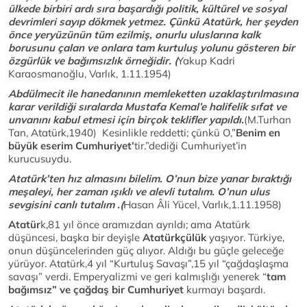
ülkede birbiri ardı sıra başardığı politik, kültürel ve sosyal
devrimleri sayıp dökmek yetmez. Çünkü Atatürk, her şeyden
önce yeryüzünün tüm ezilmiş, onurlu uluslarına kalk
borusunu çalan ve onlara tam kurtuluş yolunu gösteren bir
özgürlük ve bağımsızlık örneğidir. (
Yakup Kadri
Karaosmanoğlu, Varlık, 1.11.1954)
Abdülmecit ile hanedanının memleketten uzaklaştırılmasına
karar verildiği sıralarda Mustafa Kemal’e halifelik sıfat ve
unvanını kabul etmesi için birçok teklifler yapıldı.
(M.Turhan
Tan, Atatürk,1940) Kesinlikle reddetti; çünkü O,”
Benim en
büyük eserim Cumhuriyet’
tir.”dediği Cumhuriyet’in
kurucusuydu.
Atatürk’ten hız almasını bilelim. O’nun bize yanar bıraktığı
meşaleyi, her zaman ışıklı ve alevli tutalım. O’nun ulus
sevgisini canlı tutalım .(
Hasan Âli Yücel, Varlık,1.11.1958)
Atatür
k,81 yıl önce aramızdan ayrıldı; ama Atatürk
düşüncesi, başka bir deyişle
Atatürkçülük
yaşıyor. Türkiye,
onun düşüncelerinden güç alıyor. Aldığı bu güçle geleceğe
yürüyor. Atatürk,4 yıl “Kurtuluş Savaşı”,15 yıl “çağdaşlaşma
savaşı” verdi. Emperyalizmi ve geri kalmışlığı yenerek “
tam
bağımsız” ve çağdaş bir Cumhuriyet
kurmayı başardı.