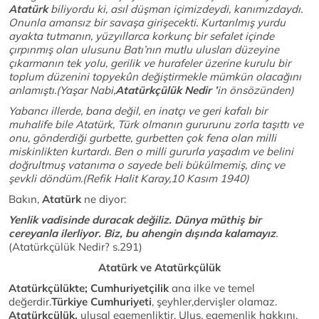
Atatürk
biliyordu ki, asıl düşman içimizdeydi, kanımızdaydı.
Onunla amansız bir savaşa girişecekti. Kurtarılmış yurdu
ayakta tutmanın, yüzyıllarca korkunç bir sefalet içinde
çırpınmış olan ulusunu Batı’nın mutlu ulusları düzeyine
çıkarmanın tek yolu, gerilik ve hurafeler üzerine kurulu bir
toplum düzenini topyekûn değiştirmekle mümkün olacağını
anlamıştı.(Yaşar Nabi,
Atatürkçülük Nedir ’
in önsözünden)
Yabancı illerde, bana değil, en inatçı ve geri kafalı bir
muhalife bile Atatürk, Türk olmanın gururunu zorla taşıttı ve
onu, gönderdiği gurbette, gurbetten çok fena olan milli
miskinlikten kurtardı. Ben o milli gururla yaşadım ve belini
doğrultmuş vatanıma o sayede beli bükülmemiş, dinç ve
şevkli döndüm.(Refik Halit Karay,10 Kasım 1940)
Bakın,
Atatürk
ne diyor:
Yenlik vadisinde duracak değiliz. Dünya müthiş bir
cereyanla ilerliyor. Biz, bu ahengin dışında kalamayız
.
(Atatürkçülük Nedir? s.291)
Atatürk ve Atatürkçülük
Atatürkçülükte;
Cumhuriyetçilik
ana ilke ve temel
değerdir.
Türkiye Cumhuriyeti
, şeyhler,dervişler olamaz.
Atatürkçülük,
ulusal egemenliktir. Ulus, egemenlik hakkını,