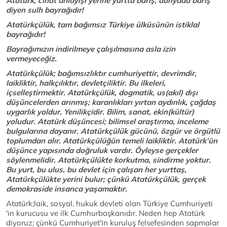
Atatürk, cihat anlayışı yerine yurtta barış, dünyada barış
diyen sulh bayrağıdır!
Atatürkçülük, tam bağımsız Türkiye ülküsünün istiklal
bayrağıdır!
Bayrağımızın indirilmeye çalışılmasına asla izin
vermeyeceğiz.
Atatürkçülük; bağımsızlıktır cumhuriyettir, devrimdir,
laikliktir, halkçılıktır, devletçiliktir. Bu ilkeleri,
içselleştirmektir. Atatürkçülük, dogmatik, us(akıl) dışı
düşüncelerden arınmış; karanlıkları yırtan aydınlık, çağdaş
uygarlık yoldur. Yenilikçidir. Bilim, sanat, ekin(kültür)
yoludur. Atatürk düşüncesi; bilimsel araştırma, inceleme
bulgularına dayanır. Atatürkçülük gücünü, özgür ve örgütlü
toplumdan alır. Atatürkçülüğün temeli laikliktir. Atatürk’ün
düşünce yapısında doğruluk vardır. Öyleyse gerçekler
söylenmelidir. Atatürkçülükte korkutma, sindirme yoktur.
Bu yurt, bu ulus, bu devlet için çalışan her yurttaş,
Atatürkçülükte yerini bulur; çünkü Atatürkçülük, gerçek
demokraside insanca yaşamaktır.
Atatürk;laik, sosyal, hukuk devleti olan Türkiye Cumhuriyeti
'in kurucusu ve ilk Cumhurbaşkanıdır. Neden hep Atatürk
diyoruz; çünkü Cumhuriyet'in kuruluş felsefesinden sapmalar