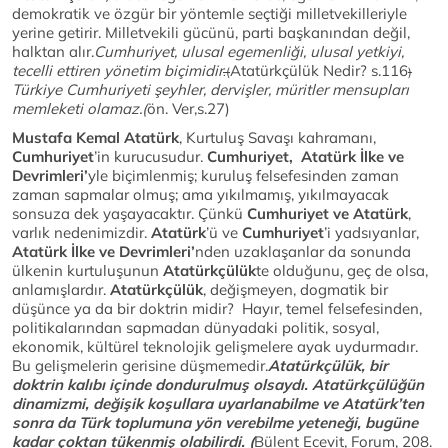
demokratik ve özgür bir yöntemle seçtiği milletvekilleriyle
yerine getirir. Milletvekili gücünü, parti başkanından değil,
halktan alır.
Cumhuriyet, ulusal egemenliği, ulusal yetkiyi,
tecelli ettiren yönetim biçimidir
Atatürkçülük Nedir? s.116
.
(
)
Türkiye Cumhuriyeti şeyhler, dervişler, müritler mensupları
memleketi olamaz.(
ön. Ver,s.27)
Mustafa Kemal Atatürk
, Kurtuluş Savaşı kahramanı,
Cumhuriyet
’in kurucusudur.
Cumhuriyet,
Atatürk İlke ve
Devrimleri’
yle biçimlenmiş; kuruluş felsefesinden zaman
zaman sapmalar olmuş; ama yıkılmamış, yıkılmayacak
sonsuza dek yaşayacaktır. Çünkü
Cumhuriyet
ve Atatürk
,
varlık nedenimizdir.
Atatürk
’ü ve
Cumhuriyet
’i yadsıyanlar,
Atatürk İlke ve Devrimleri’
nden uzaklaşanlar da sonunda
ülkenin kurtuluşunun
Atatürkçülük
te olduğunu, geç de olsa,
anlamışlardır.
Atatürkçülük
, değişmeyen, dogmatik bir
düşünce ya da bir doktrin midir? Hayır, temel felsefesinden,
politikalarından sapmadan dünyadaki politik, sosyal,
ekonomik, kültürel teknolojik gelişmelere ayak uydurmadır.
Bu gelişmelerin gerisine düşmemedir.
Atatürkçülük, bir
doktrin kalıbı içinde dondurulmuş olsaydı. Atatürkçülüğün
dinamizmi, değişik koşullara uyarlanabilme ve Atatürk’ten
sonra da Türk toplumuna yön verebilme yeteneği, bugüne
kadar çoktan tükenmiş olabilirdi. (
Bülent Ecevit, Forum, 208.