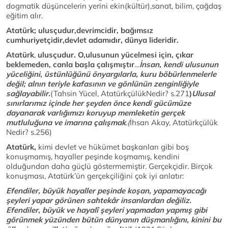
dogmatik düşüncelerin yerini ekin(kültür),sanat, bilim, çağdaş
eğitim alır.
Atatürk; ulusçudur,devrimcidir, bağımsız
cumhuriyetçidir,devlet adamıdır, dünya lideridir.
Atatürk
,
ulusçudur. O,ulusunun yücelmesi için, çıkar
beklemeden, canla başla çalışmıştır
…
İnsan, kendi ulusunun
yüceliğini, üstünlüğünü önyargılarla, kuru böbürlenmelerle
değil; alnın teriyle kafasının ve gönlünün zenginliğiyle
sağlayabilir.
(Tahsin Yücel, AtatürkçülükNedir? s.271
)
Ulusal
sınırlarımız içinde her şeyden önce kendi gücümüze
dayanarak varlığımızı koruyup memleketin gerçek
mutluluğuna ve imarına çalışmak
.(
İhsan Akay, Atatürkçülük
Nedir? s.256)
Atatürk,
kimi devlet ve hükümet başkanları gibi boş
konuşmamış, hayaller peşinde koşmamış, kendini
olduğundan daha güçlü göstermemiştir. Gerçekçidir. Birçok
konuşması, Atatürk’ün gerçekçiliğini çok iyi anlatır:
Efendiler, büyük hayaller peşinde koşan, yapamayacağı
şeyleri yapar görünen sahtekâr insanlardan değiliz.
Efendiler, büyük ve hayalî şeyleri yapmadan yapmış gibi
görünmek yüzünden bütün dünyanın düşmanlığını, kinini bu