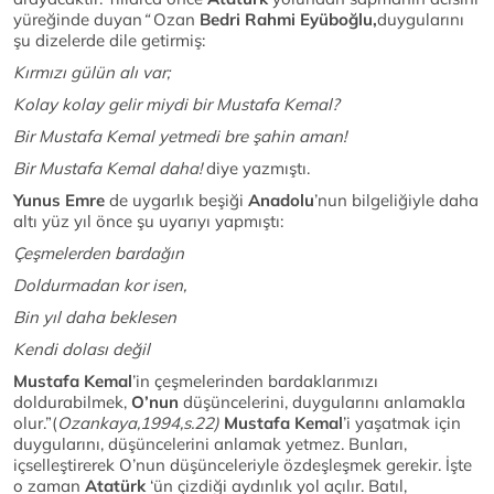
yüreğinde duyan
“
Ozan
Bedri Rahmi Eyüboğlu,
duygularını
şu dizelerde dile getirmiş:
Kırmızı gülün alı var;
Kolay kolay gelir miydi bir Mustafa Kemal?
Bir Mustafa Kemal yetmedi bre şahin aman!
Bir Mustafa Kemal daha!
diye yazmıştı.
Yunus Emre
de uygarlık beşiği
Anadolu
’nun bilgeliğiyle daha
altı yüz yıl önce şu uyarıyı yapmıştı:
Çeşmelerden bardağın
Doldurmadan kor isen,
Bin yıl daha beklesen
Kendi dolası değil
Mustafa Kemal
’in çeşmelerinden bardaklarımızı
doldurabilmek,
O’nun
düşüncelerini, duygularını anlamakla
olur.”(
Ozankaya,1994,s.22)
Mustafa Kemal
’i yaşatmak için
duygularını, düşüncelerini anlamak yetmez. Bunları,
içselleştirerek O’nun düşünceleriyle özdeşleşmek gerekir. İşte
o zaman
Atatürk
‘ün çizdiği aydınlık yol açılır. Batıl,