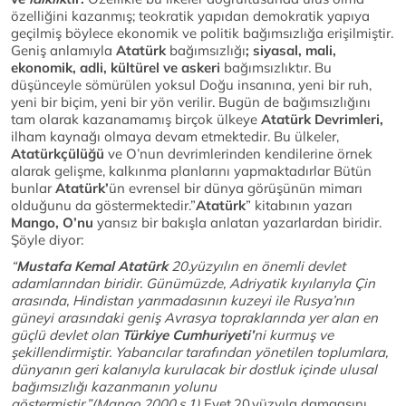
özelliğini kazanmış; teokratik yapıdan demokratik yapıya
geçilmiş böylece ekonomik ve politik bağımsızlığa erişilmiştir.
Geniş anlamıyla
Atatürk
bağımsızlığı
; siyasal, mali,
ekonomik, adli, kültürel ve askeri
bağımsızlıktır. Bu
düşünceyle sömürülen yoksul Doğu insanına, yeni bir ruh,
yeni bir biçim, yeni bir yön verilir. Bugün de bağımsızlığını
tam olarak kazanamamış birçok ülkeye
Atatürk Devrimleri,
ilham kaynağı olmaya devam etmektedir. Bu ülkeler,
Atatürkçülüğü
ve O’nun devrimlerinden kendilerine örnek
alarak gelişme, kalkınma planlarını yapmaktadırlar Bütün
bunlar
Atatürk’
ün evrensel bir dünya görüşünün mimarı
olduğunu da göstermektedir.”
Atatürk
” kitabının yazarı
Mango, O’nu
yansız bir bakışla anlatan yazarlardan biridir.
Şöyle diyor:
“
Mustafa Kemal Atatürk
20.yüzyılın en önemli devlet
adamlarından biridir. Günümüzde, Adriyatik kıyılarıyla Çin
arasında, Hindistan yarımadasının kuzeyi ile Rusya’nın
güneyi arasındaki geniş Avrasya topraklarında yer alan en
güçlü devlet olan
Türkiye Cumhuriyeti’
ni kurmuş ve
şekillendirmiştir. Yabancılar tarafından yönetilen toplumlara,
dünyanın geri kalanıyla kurulacak bir dostluk içinde ulusal
bağımsızlığı kazanmanın yolunu
göstermiştir.”(
Mango,2000,s.1)
Evet,20.yüzyıla damgasını