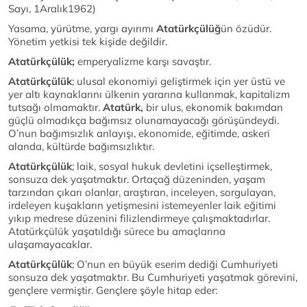
Sayı, 1Aralık1962)
Yasama, yürütme, yargı ayırımı
Atatürkçülüğ
ün özüdür.
Yönetim yetkisi tek kişide değildir.
Atatürkçülük;
emperyalizme karşı savaştır.
Atatürkçülük
; ulusal ekonomiyi geliştirmek için yer üstü ve
yer altı kaynaklarını ülkenin yararına kullanmak, kapitalizm
tutsağı olmamaktır.
Atatürk,
bir ulus, ekonomik bakımdan
güçlü olmadıkça bağımsız olunamayacağı görüşündeydi.
O’nun bağımsızlık anlayışı, ekonomide, eğitimde, askeri
alanda, kültürde bağımsızlıktır.
Atatürkçülük
; laik, sosyal hukuk devletini içselleştirmek,
sonsuza dek yaşatmaktır. Ortaçağ düzeninden, yaşam
tarzından çıkarı olanlar, araştıran, inceleyen, sorgulayan,
irdeleyen kuşakların yetişmesini istemeyenler laik eğitimi
yıkıp medrese düzenini filizlendirmeye çalışmaktadırlar.
Atatürkçülük yaşatıldığı sürece bu amaçlarına
ulaşamayacaklar.
Atatürkçülük
; O’nun en büyük eserim dediği Cumhuriyeti
sonsuza dek yaşatmaktır. Bu Cumhuriyeti yaşatmak görevini,
gençlere vermiştir. Gençlere şöyle hitap eder: