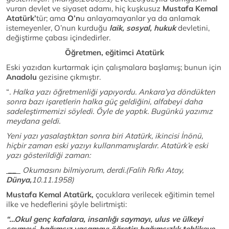
vuran devlet ve siyaset adamı, hiç kuşkusuz
Mustafa Kemal
Atatürk’
tür; ama
O’n
u anlayamayanlar ya da anlamak
istemeyenler, O’nun kurduğu
laik, sosyal, hukuk
devletini,
değiştirme çabası içindedirler.
Öğretmen, eğitimci Atatürk
Eski yazıdan kurtarmak için çalışmalara başlamış; bunun için
Anadolu
gezisine çıkmıştır.
“
. Halka yazı öğretmenliği yapıyordu. Ankara’ya döndükten
sonra bazı işaretlerin halka güç geldiğini, alfabeyi daha
sadeleştirmemizi söyledi. Öyle de yaptık. Bugünkü yazımız
meydana geldi.
Yeni yazı yasalaştıktan sonra biri Atatürk, ikincisi İnönü,
hiçbir zaman eski yazıyı kullanmamışlardır. Atatürk’e eski
yazı gösterildiği zaman:
__
Okumasını bilmiyorum, derdi.(Falih Rıfkı Atay,
Dünya,
10.11.1958)
Mustafa Kemal Atatürk,
çocuklara verilecek eğitimin temel
ilke ve hedeflerini şöyle belirtmişti:
“…Okul genç kafalara, insanlığı saymayı, ulus ve ülkeyi
sevmeyi, bağımsız yaşamayı öğretir; bağımsızlık tehlikeye