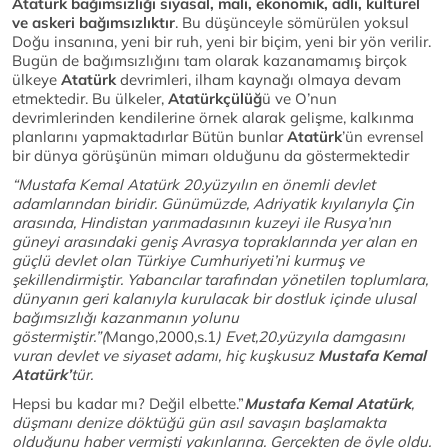
Atatürk bağımsızlığı siyasal, mali, ekonomik, adli, kültürel
ve askeri bağımsızlıktır
. Bu düşünceyle sömürülen yoksul
Doğu insanına, yeni bir ruh, yeni bir biçim, yeni bir yön verilir.
Bugün de bağımsızlığını tam olarak kazanamamış birçok
ülkeye
Atatürk
devrimleri, ilham kaynağı olmaya devam
etmektedir. Bu ülkeler,
Atatürkçülüğ
ü ve O’nun
devrimlerinden kendilerine örnek alarak gelişme, kalkınma
planlarını yapmaktadırlar Bütün bunlar
Atatürk
’ün evrensel
bir dünya görüşünün mimarı olduğunu da göstermektedir
“Mustafa Kemal Atatürk 20.yüzyılın en önemli devlet
adamlarından biridir. Günümüzde, Adriyatik kıyılarıyla Çin
arasında, Hindistan yarımadasının kuzeyi ile Rusya’nın
güneyi arasındaki geniş Avrasya topraklarında yer alan en
güçlü devlet olan Türkiye Cumhuriyeti’ni kurmuş ve
şekillendirmiştir. Yabancılar tarafından yönetilen toplumlara,
dünyanın geri kalanıyla kurulacak bir dostluk içinde ulusal
bağımsızlığı kazanmanın yolunu
göstermiştir.”(
Mango,2000,s.1
) Evet,20.yüzyıla damgasını
vuran devlet ve siyaset adamı, hiç kuşkusuz
Mustafa Kemal
Atatürk’
tür.
Hepsi bu kadar mı? Değil elbette.”
Mustafa Kemal Atatürk
,
düşmanı denize döktüğü gün asıl savaşın başlamakta
olduğunu haber vermişti yakınlarına. Gerçekten de öyle oldu.