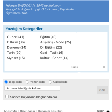
Hüseyin BAŞDOĞAN, 1942'de Malatya-
Arapgir'de doğdu.Arapgir Ortaokulunu, Diyarbakır
Öğretmen Okul..
Yazdığım Kategoriler
Güncel (41)
Eğitim (40)
Dilbilim (36)
Alışveriş - Moda (25)
Deneme (24)
Dil Eğitimi (22)
Tarih (20)
Gezi - Tatil (16)
Siyaset (15)
Kültür - Sanat (14)
Bloglarda
Yazarlarda
Galerilerde
Sadece bu yazarın bloglarında ara
|
|
Yukarı
Anasayfa
Bize Ulaşın
Kullanım Koşulları