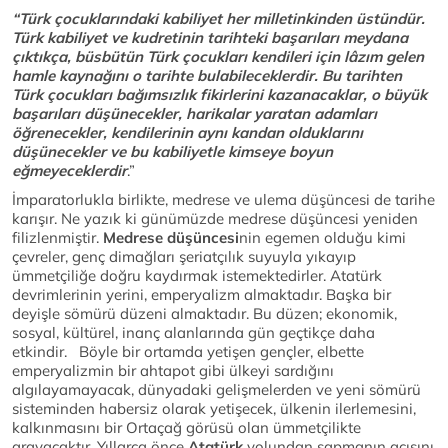
“Türk çocuklarındaki kabiliyet her milletinkinden üstündür.
Türk kabiliyet ve kudretinin tarihteki başarıları meydana
çıktıkça, büsbütün Türk çocukları kendileri için lâzım gelen
hamle kaynağını o tarihte bulabileceklerdir. Bu tarihten
Türk çocukları bağımsızlık fikirlerini kazanacaklar, o büyük
başarıları düşünecekler, harikalar yaratan adamları
öğrenecekler, kendilerinin aynı kandan olduklarını
düşünecekler ve bu kabiliyetle kimseye boyun
eğmeyeceklerdir
.”
İmparatorlukla birlikte, medrese ve ulema düşüncesi de tarihe
karışır. Ne yazık ki günümüzde medrese düşüncesi yeniden
filizlenmiştir.
Medrese düşüncesi
nin egemen olduğu kimi
çevreler, genç dimağları şeriatçılık suyuyla yıkayıp
ümmetçiliğe doğru kaydırmak istemektedirler. Atatürk
devrimlerinin yerini, emperyalizm almaktadır. Başka bir
deyişle sömürü düzeni almaktadır. Bu düzen; ekonomik,
sosyal, kültürel, inanç alanlarında gün geçtikçe daha
etkindir. Böyle bir ortamda yetişen gençler, elbette
emperyalizmin bir ahtapot gibi ülkeyi sardığını
algılayamayacak, dünyadaki gelişmelerden ve yeni sömürü
sisteminden habersiz olarak yetişecek, ülkenin ilerlemesini,
kalkınmasını bir Ortaçağ görüsü olan ümmetçilikte
arayacaktır. Yıllarca önce
Atatürk
yolundan sapmanın acısını