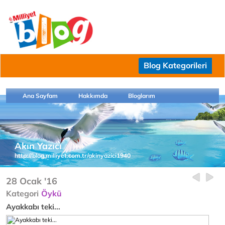
Blog Kategorileri
Ana Sayfam
Hakkımda
Bloglarım
Akın Yazıcı
http://blog.milliyet.com.tr/akinyazici1940
28 Ocak '16
Kategori
Öykü
Ayakkabı teki...