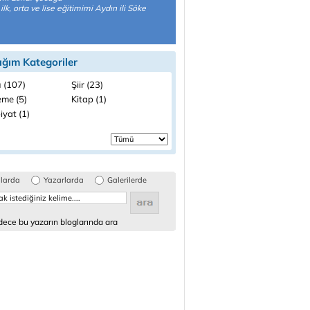
ilk, orta ve lise eğitimimi Aydın ili Söke
ığım Kategoriler
 (107)
Şiir (23)
me (5)
Kitap (1)
iyat (1)
glarda
Yazarlarda
Galerilerde
ece bu yazarın bloglarında ara