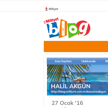
Milliyet
Ana Sayfam
Hakkımda
B
HALİL AKGÜN
http://blog.milliyet.com.tr/dusunceakgun
27 Ocak '16