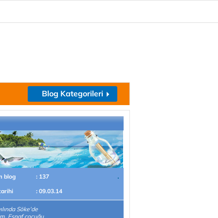
Blog Kategorileri
m blog
: 137
tarihi
: 09.03.14
ılında Söke'de
m. Esnaf çocuğu