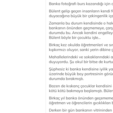
Banka fotoğrafı burs kazandığı için a
Bülent gelip geçen insanların kendi f
duyacağına büyük bir çekingenlik içer
Zamanla bu durum kendisinde o hale
bankanın önünden geçmemeye, çarşıy
durumdu bu. Ancak kendini engelley
Bülent böyle bir çocuktu işte…
Birkaç kez okulda öğretmenleri ve s
kıpkırmızı oluyor, sanki yerin dibine g
Mahallelerindeki ve sokaklarındaki a
duyuyordu. Şu okul bir bitse de kur
Şüphesiz ki banka kendisine iyilik 
üzerinde büyük boy portresinin görü
durumda bırakmıştı.
Bazen de kıskanç çocuklar kendisini 
kötü kötü bakmaya başlamıştı. Bülen
Birkaç yıl banka önünden geçememe, 
öğretmen ve öğrencilerin gıcıklıkları b
Derken bir gün bankanın vitrininden