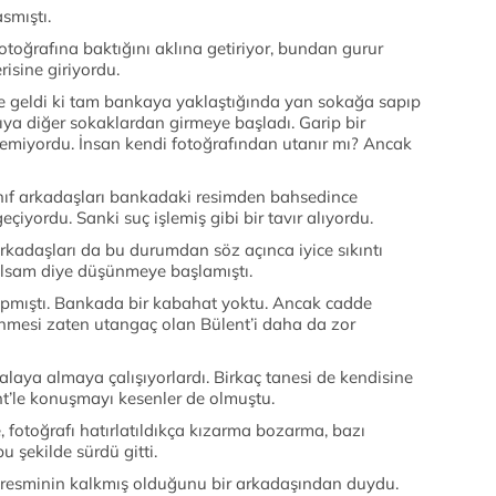
smıştı.
otoğrafına baktığını aklına getiriyor, bundan gurur
isine giriyordu.
 geldi ki tam bankaya yaklaştığında yan sokağa sapıp
a diğer sokaklardan girmeye başladı. Garip bir
emiyordu. İnsan kendi fotoğrafından utanır mı? Ancak
ınıf arkadaşları bankadaki resimden bahsedince
eçiyordu. Sanki suç işlemiş gibi bir tavır alıyordu.
rkadaşları da bu durumdan söz açınca iyice sıkıntı
tulsam diye düşünmeye başlamıştı.
yapmıştı. Bankada bir kabahat yoktu. Ancak cadde
nmesi zaten utangaç olan Bülent’i daha da zor
alaya almaya çalışıyorlardı. Birkaç tanesi de kendisine
t’le konuşmayı kesenler de olmuştu.
fotoğrafı hatırlatıldıkça kızarma bozarma, bazı
u şekilde sürdü gitti.
 resminin kalkmış olduğunu bir arkadaşından duydu.