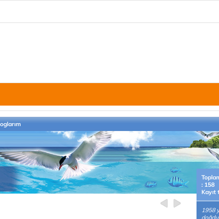
loglarım
Topla
: 158
Kayıt 
1958 y
doğdu