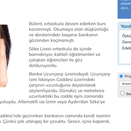
olarak 
ilçes..
Bülent, ortaokula devam ederken burs
Yazd
kazanmıştı. Okumaya olan düşkünlüğü
ve derslerindeki başarısı bankanın
Öykü
gözünden kaçmamıştı.
Dene
Edeb
Söke Lisesi ortaokulu da içinde
barındırıyor, kaliteli öğretmenleri ve
çalışkan öğrencileri ile göz
dolduruyordu.
Banka Uzunçarşı üzerindeydi. Uzunçarşı
Blo
ismi İstasyon Caddesi üzerindeki
çarşının uzunluğuna dayanılarak
söyleniliyordu. Dümdüz ve metrelerce
Sad
uzunluktaki bu cadde aynı zamanda
yoluydu. Alternatifi ise İzmir veya Aydın’dan Söke’ye
n Caddesi’nde gezinirken bankanın camında kendi resmini
ı. Çünkü çok utangaç bir çocuktu. Sessiz, içine kapanık,