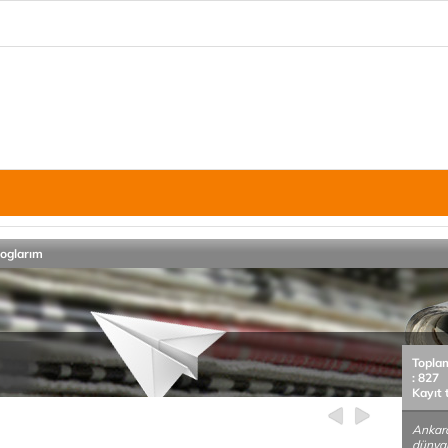
loglarım
Topla
: 827
Kayıt 
Ankara
dünyal