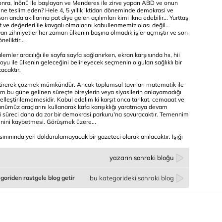
 sonra, İnönü ile başlayan ve Menderes ile zirve yapan ABD ve onun
ine teslim eden? Hele 4, 5 yıllık iktidarı döneminde demokrasi ve
n anda akıllarına pat diye gelen açılımları kimi ikna edebilir... Yurttaş
 ve değerleri ile kavgalı olmalarını kabullenmemiz olası değil...
 zihniyetler her zaman ülkenin başına olmadık işler açmıştır ve son
eliktir...
alemler aracılığı ile sayfa sayfa sağlanırken, ekran karşısında hıı, hii
oyu ile ülkenin geleceğini belirleyecek seçmenin olguları sağlıklı bir
acaktır.
tirerek çözmek mümkündür. Ancak toplumsal tavırları matematik ile
ım bu güne gelinen süreçte bireylerin veya siyasilerin anlayamadığı
elleştirilememesidir. Kabul edelim ki karşıt onca tarikat, cemaaat ve
 günümüz araçlarını kullanarak kafa karışıklığı yaratmaya devam
i süreci daha da zor bir demokrasi parkuru'na savuracaktır. Temennim
inini kaybetmesi. Görüşmek üzere...
ınında yeri doldurulamayacak bir gazeteci olarak anılacaktır. Işığı
yazarın sonraki bloğu
goriden rastgele blog getir
bu kategorideki sonraki blog