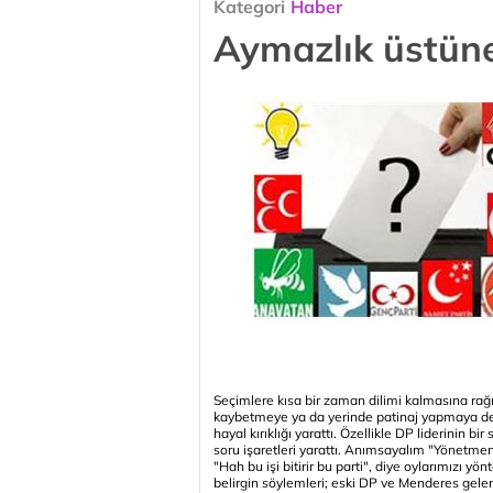
Kategori
Haber
Aymazlık üstüne
Seçimlere kısa bir zaman dilimi kalmasına rağm
kaybetmeye ya da yerinde patinaj yapmaya dev
hayal kırıklığı yarattı. Özellikle DP liderinin b
soru işaretleri yarattı. Anımsayalım "Yönetmen
"Hah bu işi bitirir bu parti", diye oylarımızı y
belirgin söylemleri; eski DP ve Menderes gelen