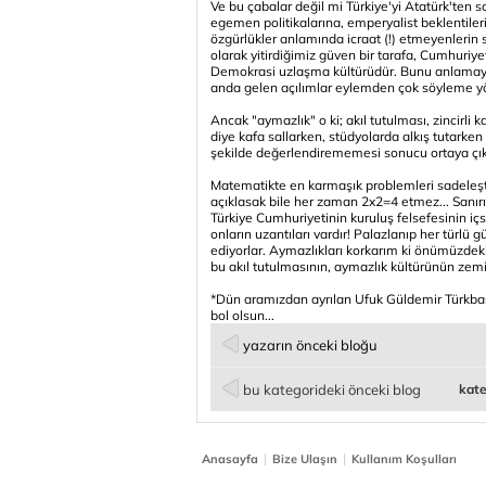
Ve bu çabalar değil mi Türkiye'yi Atatürk'ten
egemen politikalarına, emperyalist beklentiler
özgürlükler anlamında icraat (!) etmeyenlerin so
olarak yitirdiğimiz güven bir tarafa, Cumhuriyet
Demokrasi uzlaşma kültürüdür. Bunu anlamayan
anda gelen açılımlar eylemden çok söyleme yön
Ancak "aymazlık" o ki; akıl tutulması, zincirli k
diye kafa sallarken, stüdyolarda alkış tutarken 
şekilde değerlendirememesi sonucu ortaya çık
Matematikte en karmaşık problemleri sadeleş
açıklasak bile her zaman 2x2=4 etmez... Sanır
Türkiye Cumhuriyetinin kuruluş felsefesinin içs
onların uzantıları vardır! Palazlanıp her türlü
ediyorlar. Aymazlıkları korkarım ki önümüzdek
bu akıl tutulmasının, aymazlık kültürünün zem
*Dün aramızdan ayrılan Ufuk Güldemir Türkbasın
bol olsun...
yazarın önceki bloğu
bu kategorideki önceki blog
kate
|
|
Anasayfa
Bize Ulaşın
Kullanım Koşulları