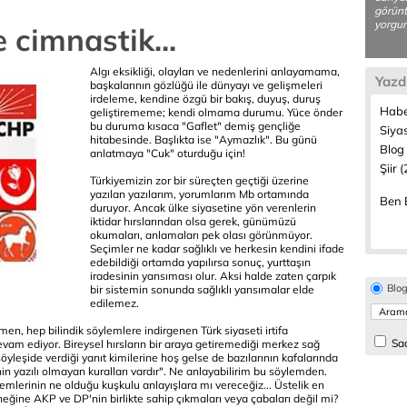
görünt
yorgun
 cimnastik...
Algı eksikliği, olayları ve nedenlerini anlayamama,
Yazd
başkalarının gözlüğü ile dünyayı ve gelişmeleri
irdeleme, kendine özgü bir bakış, duyuş, duruş
Habe
geliştirememe; kendi olmama durumu. Yüce önder
bu duruma kısaca "Gaflet" demiş gençliğe
Siya
hitabesinde. Başlıkta ise "Aymazlık". Bu günü
Blog 
anlatmaya "Cuk" oturduğu için!
Şiir 
Türkiyemizin zor bir süreçten geçtiği üzerine
yazılan yazılarım, yorumlarım Mb ortamında
Ben B
duruyor. Ancak ülke siyasetine yön verenlerin
iktidar hırslarından olsa gerek, günümüzü
okumaları, anlamaları pek olası görünmüyor.
Seçimler ne kadar sağlıklı ve herkesin kendini ifade
edebildiği ortamda yapılırsa sonuç, yurttaşın
iradesinin yansıması olur. Aksi halde zaten çarpık
Blo
bir sistemin sonunda sağlıklı yansımalar elde
edilemez.
en, hep bilindik söylemlere indirgenen Türk siyaseti irtifa
Sad
am ediyor. Bireysel hırsların bir araya getiremediği merkez sağ
ir söyleşide verdiği yanıt kimilerine hoş gelse de bazılarının kafalarında
in yazılı olmayan kuralları vardır". Ne anlayabilirim bu söylemden.
öntemlerinin ne olduğu kuşkulu anlayışlara mı vereceğiz... Üstelik en
eğine AKP ve DP'nin birlikte sahip çıkmaları veya çabaları değil mi?