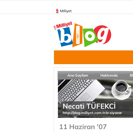
Milliyet
Ana Sayfam
Hakkımda
B
Necati TÜFEKCİ
http://blog.milliyet.com.tr/a-siyazar
11 Haziran '07