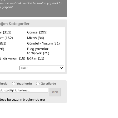
üsüne muhalif, vicdan hesapları yapmaktan
, yaşanıl..
ığım Kategoriler
r (313)
Güncel (299)
set (162)
Mizah (84)
(51)
Gündelik Yaşam (31)
(26)
Blog yazarları
tartışıyor! (25)
ildiriyorum (18)
Eğitim (11)
glarda
Yazarlarda
Galerilerde
ece bu yazarın bloglarında ara