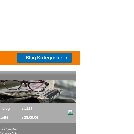
Blog Kategorileri
m blog
: 1114
tarihi
: 28.09.06
'da yaşar,
ı,aynadaki