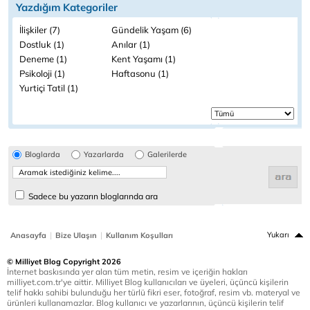
Yazdığım Kategoriler
İlişkiler (7)
Gündelik Yaşam (6)
Dostluk (1)
Anılar (1)
Deneme (1)
Kent Yaşamı (1)
Psikoloji (1)
Haftasonu (1)
Yurtiçi Tatil (1)
Bloglarda
Yazarlarda
Galerilerde
Sadece bu yazarın bloglarında ara
|
|
Yukarı
Anasayfa
Bize Ulaşın
Kullanım Koşulları
© Milliyet Blog Copyright 2026
İnternet baskısında yer alan tüm metin, resim ve içeriğin hakları
milliyet.com.tr'ye aittir. Milliyet Blog kullanıcıları ve üyeleri, üçüncü kişilerin
telif hakkı sahibi bulunduğu her türlü fikri eser, fotoğraf, resim vb. materyal ve
ürünleri kullanamazlar. Blog kullanıcı ve yazarlarının, üçüncü kişilerin telif