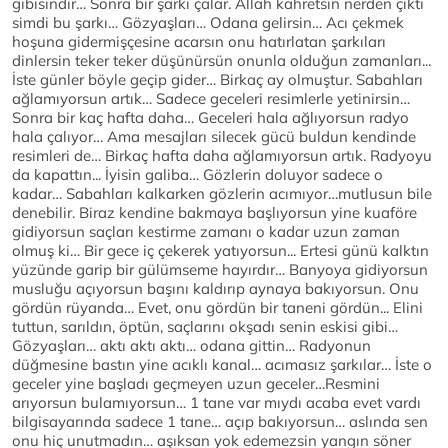
gibisindir… Sonra bir şarkı çalar. Allah kahretsin nerden çıktı
simdi bu şarkı… Gözyaşları… Odana gelirsin… Acı çekmek
hoşuna gidermişçesine acarsın onu hatırlatan şarkıları
dinlersin teker teker düşünürsün onunla olduğun zamanları...
İste günler böyle geçip gider… Birkaç ay olmuştur. Sabahları
ağlamıyorsun artık… Sadece geceleri resimlerle yetinirsin…
Sonra bir kaç hafta daha… Geceleri hala ağlıyorsun radyo
hala çalıyor… Ama mesajları silecek gücü buldun kendinde
resimleri de… Birkaç hafta daha ağlamıyorsun artık. Radyoyu
da kapattın... İyisin galiba… Gözlerin doluyor sadece o
kadar… Sabahları kalkarken gözlerin acımıyor…mutlusun bile
denebilir. Biraz kendine bakmaya başlıyorsun yine kuaföre
gidiyorsun saçları kestirme zamanı o kadar uzun zaman
olmuş ki… Bir gece iç çekerek yatıyorsun... Ertesi günü kalktın
yüzünde garip bir gülümseme hayırdır… Banyoya gidiyorsun
musluğu açıyorsun başını kaldırıp aynaya bakıyorsun. Onu
gördün rüyanda… Evet, onu gördün bir taneni gördün... Elini
tuttun, sarıldın, öptün, saçlarını okşadı senin eskisi gibi…
Gözyaşları… aktı aktı aktı… odana gittin… Radyonun
düğmesine bastın yine acıklı kanal… acımasız şarkılar… İste o
geceler yine başladı geçmeyen uzun geceler…Resmini
arıyorsun bulamıyorsun… 1 tane var mıydı acaba evet vardı
bilgisayarında sadece 1 tane… açıp bakıyorsun… aslında sen
onu hiç unutmadın… aşıksan yok edemezsin yangın söner