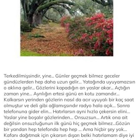
Terkedilmişsindir, yine... Günler geçmek bilmez geceler
gündüzlerden hep daha uzun gelir… Yatağında uyuyamazsın
o aklına gelir... Gözlerini kapadığın an yaslar akar... Açtığın
zaman yine… Ayrılığın ertesi günü en kotu zamandır…
Kalkarsın yerinden gözlerin nasıl da acır uyuyalı bir kaç saat
olmuştur ve deli gibi ağlamışsındır radyo hala açık… Sonra
telefonuna gider elin… Hatırlarsın ayni hızla çekersin elini…
Yaslar yine boşalır gözlerinden… Onsuzsun… Artık ona ait
değilsin onsuzluğunun ilk günü hiç geçmek bilmez…Gözün
bir yandan hep telefonda hep hep … Ama hiçbir şey yok…
Kafanı dağıtmak için çıkarsın dışarı belki hatırlamam diye iyi