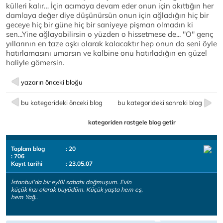
külleri kalır… İçin acımaya devam eder onun için akıttığın her
damlaya değer diye düşünürsün onun için ağladığın hiç bir
geceye hiç bir güne hiç bir saniyeye pişman olmadın ki
sen...Yine ağlayabilirsin o yüzden o hissetmese de... ''O'' genç
yıllarının en taze aşkı olarak kalacaktır hep onun da seni öyle
hatırlamasını umarsın ve kalbine onu hatırladığın en güzel
haliyle gömersin.
yazarın önceki bloğu
bu kategorideki önceki blog
bu kategorideki sonraki blog
kategoriden rastgele blog getir
Toplam blog
: 20
: 706
Kayıt tarihi
: 23.05.07
İstanbul'da bir eylül sabahı doğmuşum. Evin
küçük kızı olarak büyüdüm. Küçük yaşta hem eş,
hem Yağ..