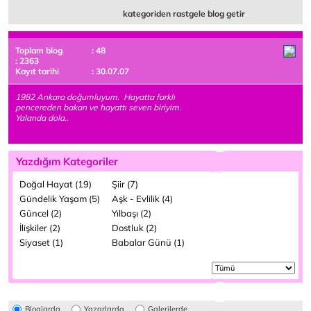
kategoriden rastgele blog getir
Toplam blog
: 48
: 2363
Kayıt tarihi
: 30.07.07
1982 Ankara doğumluyum. Hayatta farklı
pencereden bakan ve hayattı seven biriyim.
Yalanda dola..
Yazdığım Kategoriler
Doğal Hayat (19)
Şiir (7)
Gündelik Yaşam (5)
Aşk - Evlilik (4)
Güncel (2)
Yılbaşı (2)
İlişkiler (2)
Dostluk (2)
Siyaset (1)
Babalar Günü (1)
Bloglarda
Yazarlarda
Galerilerde