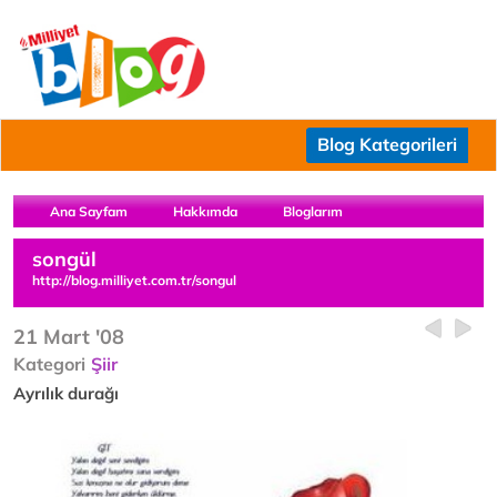
Blog Kategorileri
Ana Sayfam
Hakkımda
Bloglarım
songül
http://blog.milliyet.com.tr/songul
21 Mart '08
Kategori
Şiir
Ayrılık durağı