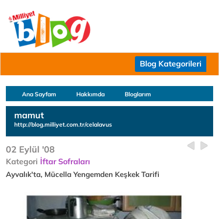
Blog Kategorileri
Ana Sayfam
Hakkımda
Bloglarım
mamut
http://blog.milliyet.com.tr/celalavus
02 Eylül '08
Kategori
İftar Sofraları
Ayvalık'ta, Mücella Yengemden Keşkek Tarifi