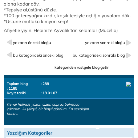
olana kadar döv.
*Tepsiye al,üstünü düzle.
*100 gr tereyağını kızdır, kaşık tersiyle açtığın yuvalara dök.
*Üstüne mutlaka kimyon serp!
Afiyetle yiyin! Hepinize Ayvalık'tan selamlar (Mücella)
yazarın önceki bloğu
yazarın sonraki bloğu
bu kategorideki önceki blog
bu kategorideki sonraki blog
kategoriden rastgele blog getir
Toplam blog
: 288
: 1185
Kayıt tarihi
: 18.01.07
Kendi halinde yazar, çizer, çapraz bulmaca
çözerim. İki yüzyıl, bir binyıl gördüm. En sevdiğim
hoca ..
Yazdığım Kategoriler