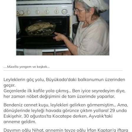
....Mücella yengem ve keşkek...
Leyleklerin göç yolu, Büyükada'daki balkonumun üzerinden
geçer.
Geçenlerde ilk kafile yola çıkmış... Ben iyice seyredeyim diye,
her zaman nöbet değişimini de tam üzerimde yaparlar.
Bendeniz cennet kuşu, leylekleri gelirken görmemiştim... Ama,
dönüşlerinde leyleği havada görünce çıktım yollara! 29 unda
Eskişehir, 30 ağustos'ta Kocatepe derken, Ayvalık'taki
anneme geldim.
Dayımın oğlu Nihat, annemin teyze oğlu İrfan Kaptan'a iftara