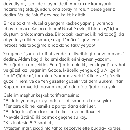
davetliymiş, seni de alayım dedi. Annem de karnıyarık
hazırlamış olduğundan, ona sorayım "olur" derse geliriz
dedim. Valide "olur" deyince kalktık gittik.
Bir de baktım Mücella yengem keşkek yapmış; yanında
pilavla tavuk. Aman allahım! Nasıl "sevinçli bir telaş" içine
düştüm, anlatamam size. Bir tabak kesmedi, ikinci tabağı da
afiyetle yedikten sonra, sevgili "mücü", göz teması
neticesinde tabağıma biraz daha takviye yaptı.
Yengeme, "şunun tarifini ver de, milliyetblogta hava atayım!"
dedim. Aldım kağıdı kalemi dediklerini aynen yazdım.
Fotoğrafları da çektim. Fotoğraflardaki kişiler, dayıoğlu Nihat
ve güzel kızı yeğenim Gözde, Mücella yenge, oğlu Ali,gelini
"tatlı" Çiğdem", torunları "yaramaz velet" Aliefe ve "güzeller
güzeli" İrem, ve de "en güzeller güzeli" validem Bükem. İrfan
Kaptan, kahve içtimasına kaçtığından fotoğraflarda yok.
Gelelim meşhur keşkek tarifnamesine:
*Bir kilo yarmayı, akşamdan ıslat; sabah iki üç su yıka.
*Tencere dibine, kemiksiz parça dana etini ser.
*Bir küçük soğanı ince halka kes, tuzunu ilave et.
*Nevale üstünü iki parmak geçene su koy.
*Kısık ateşte 6-7 saat pişir.
*Ateşten indir, sıcağınla tahta kepçeyle etle buğday kardeş