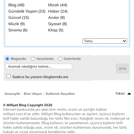
Blog (48)
Mizah (44)
Gündelik Yaşam (33)
Haber (24)
Güncel (15)
Anılar (9)
Müzik (9)
Siyaset (8)
Sinema (6)
Kitap (5)
Bloglarda
Yazarlarda
Galerilerde
Sadece bu yazarın bloglarında ara
|
|
Yukarı
Anasayfa
Bize Ulaşın
Kullanım Koşulları
© Milliyet Blog Copyright 2026
İnternet baskısında yer alan tüm metin, resim ve içeriğin hakları
milliyet.com.tr'ye aittir. Milliyet Blog kullanıcıları ve üyeleri, üçüncü kişilerin
telif hakkı sahibi bulunduğu her türlü fikri eser, fotoğraf, resim vb. materyal ve
ürünleri kullanamazlar. Blog kullanıcı ve yazarlarının, üçüncü kişilerin telif
hakkı sahibi olduğu yazı, resim vb. ürünleri kullanması durumunda, her türlü
hukuki ve cezai sorumluluk kendilerine aittir.