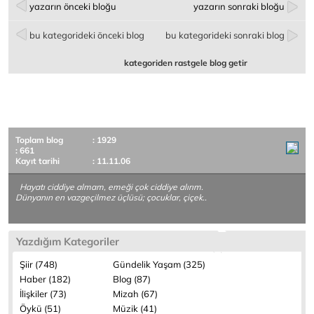
yazarın önceki bloğu
yazarın sonraki bloğu
bu kategorideki önceki blog
bu kategorideki sonraki blog
kategoriden rastgele blog getir
Toplam blog
: 1929
: 661
Kayıt tarihi
: 11.11.06
Hayatı ciddiye almam, emeği çok ciddiye alırım.
Dünyanın en vazgeçilmez üçlüsü; çocuklar, çiçek..
Yazdığım Kategoriler
Şiir (748)
Gündelik Yaşam (325)
Haber (182)
Blog (87)
İlişkiler (73)
Mizah (67)
Öykü (51)
Müzik (41)