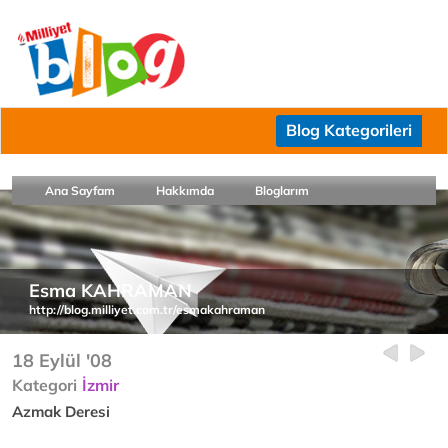
Blog Kategorileri
Ana Sayfam
Hakkımda
Bloglarım
Esma KAHRAMAN
http://blog.milliyet.com.tr/esmakahraman
18 Eylül '08
Kategori
İzmir
Azmak Deresi