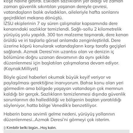
köşe haline getirdi. Eskiden sazlıkların yer aldığı ve zaman
zaman güvenlik sıkıntıları yaşanan dereyle çevresi,
vatandaşların balık avladıkları, aileleriyle hafta sonlarını
geçirdikleri mekana dönüştü.
İZSU ekiplerinin 7 ay süren çalışmalar kapsamında dere
kenarındaki sazlıklar temizlendi. Sağlı-sollu 2 kilometrelik
yürüyüş yolu yapıldı. 300 ton malzeme taşınarak, dere kenarı
örüldü ve iri taşlarla görsel anlamda zenginleştirildi. Dere
üzerine köprü konularak vatandaşların karşı tarafa geçişleri
sağlandı. Azmak Deresi’nin uzantısı olan ve denizin iç
bölümüne doğru uzanan devamının da aynı şekilde
düzenlenmesi için başlatılan çalışmalarsa devam ediyor.
(Kaynak:Milliyet)
Böyle güzel haberleri okumak büyük keyif veriyor ve
paylaşılması gerektiğine inanıyorum. Bahse konu olan yeri
görmedim ama bölgede yaşayan vatandaşın çok memnun
kaldığı bir gerçek. Sazlıkların temizlenmesi dışında güvenlik
sorunlarının da halledildiği ve bölgenin baştan yaratıldığı
söyleniyor, hatta bölge Venedik’e benzetiliyor.
Haberin bana sevimli gelme nedeni, yürüyüş yollarının
düzenlenmesi...Azmak Deresi’ni görmeyi çok isterim.
:) Kimbilir belki bigün...Hoş kalın.